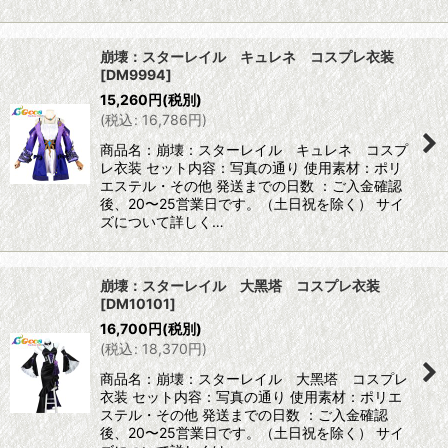
崩壊：スターレイル キュレネ コスプレ衣装
[
DM9994
]
15,260
円
(税別)
(
税込
:
16,786
円
)
商品名：崩壊：スターレイル キュレネ コスプ
レ衣装 セット内容：写真の通り 使用素材：ポリ
エステル・その他 発送までの日数 ：ご入金確認
後、20〜25営業日です。（土日祝を除く） サイ
ズについて詳しく…
崩壊：スターレイル 大黑塔 コスプレ衣装
[
DM10101
]
16,700
円
(税別)
(
税込
:
18,370
円
)
商品名：崩壊：スターレイル 大黑塔 コスプレ
衣装 セット内容：写真の通り 使用素材：ポリエ
ステル・その他 発送までの日数 ：ご入金確認
後、20〜25営業日です。（土日祝を除く） サイ