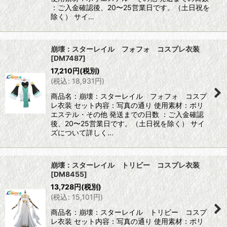
：ご入金確認後、20〜25営業日です。（土日祝を
除く） サイ…
崩壊：スターレイル フォフォ コスプレ衣装
[
DM7487
]
17,210
円
(税別)
(
税込
:
18,931
円
)
商品名：崩壊：スターレイル フォフォ コスプ
レ衣装 セット内容：写真の通り 使用素材：ポリ
エステル・その他 発送までの日数 ：ご入金確認
後、20〜25営業日です。（土日祝を除く） サイ
ズについて詳しく…
崩壊：スターレイル トリビー コスプレ衣装
[
DM8455
]
13,728
円
(税別)
(
税込
:
15,101
円
)
商品名：崩壊：スターレイル トリビー コスプ
レ衣装 セット内容：写真の通り 使用素材：ポリ