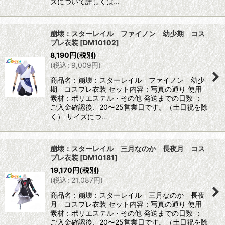
ズについて詳しくは…
崩壊：スターレイル ファイノン 幼少期 コス
プレ衣装
[
DM10102
]
8,190
円
(税別)
(
税込
:
9,009
円
)
商品名：崩壊：スターレイル ファイノン 幼少
期 コスプレ衣装 セット内容：写真の通り 使用
素材：ポリエステル・その他 発送までの日数 ：
ご入金確認後、20〜25営業日です。（土日祝を除
く） サイズにつ…
崩壊：スターレイル 三月なのか 長夜月 コス
プレ衣装
[
DM10181
]
19,170
円
(税別)
(
税込
:
21,087
円
)
商品名：崩壊：スターレイル 三月なのか 長夜
月 コスプレ衣装 セット内容：写真の通り 使用
素材：ポリエステル・その他 発送までの日数 ：
ご入金確認後、20〜25営業日です。（土日祝を除