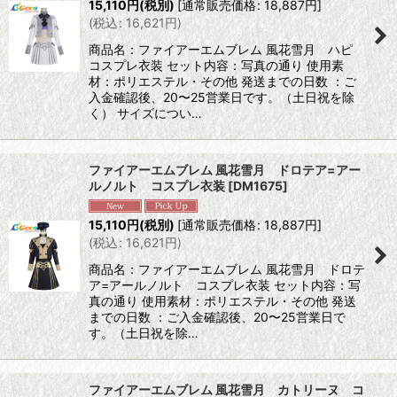
15,110
円
(税別)
[
通常販売価格
:
18,887
円
]
(
税込
:
16,621
円
)
商品名：ファイアーエムブレム 風花雪月 ハピ
コスプレ衣装 セット内容：写真の通り 使用素
材：ポリエステル・その他 発送までの日数 ：ご
入金確認後、20〜25営業日です。（土日祝を除
く） サイズについ…
ファイアーエムブレム 風花雪月 ドロテア=アー
ルノルト コスプレ衣装
[
DM1675
]
15,110
円
(税別)
[
通常販売価格
:
18,887
円
]
(
税込
:
16,621
円
)
商品名：ファイアーエムブレム 風花雪月 ドロテ
ア=アールノルト コスプレ衣装 セット内容：写
真の通り 使用素材：ポリエステル・その他 発送
までの日数 ：ご入金確認後、20〜25営業日で
す。（土日祝を除…
ファイアーエムブレム 風花雪月 カトリーヌ コ