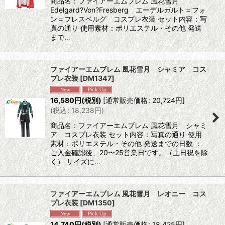
商品名：ファイアーエムブレム 風花雪月
Edelgard?Von?Fresberg エーデルガルト＝フォ
ン＝フレスベルグ コスプレ衣装 セット内容：写
真の通り 使用素材：ポリエステル・その他 発送
まで…
ファイアーエムブレム 風花雪月 シャミア コス
プレ衣装
[
DM1347
]
16,580
円
(税別)
[
通常販売価格
:
20,724
円
]
(
税込
:
18,238
円
)
商品名：ファイアーエムブレム 風花雪月 シャミ
ア コスプレ衣装 セット内容：写真の通り 使用
素材：ポリエステル・その他 発送までの日数 ：
ご入金確認後、20〜25営業日です。（土日祝を除
く） サイズに…
ファイアーエムブレム 風花雪月 レオニー コス
プレ衣装
[
DM1350
]
14,740
円
(税別)
[
通常販売価格
:
18,425
円
]