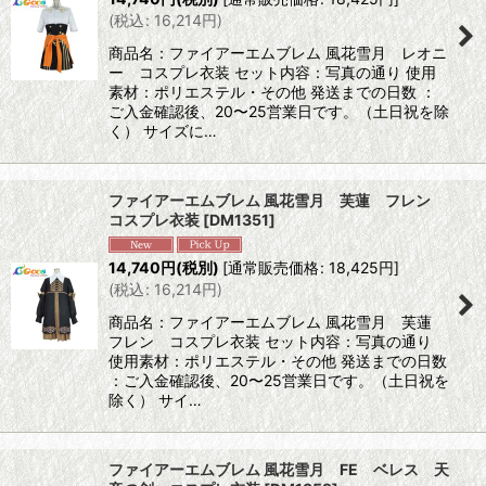
(
税込
:
16,214
円
)
商品名：ファイアーエムブレム 風花雪月 レオニ
ー コスプレ衣装 セット内容：写真の通り 使用
素材：ポリエステル・その他 発送までの日数 ：
ご入金確認後、20〜25営業日です。（土日祝を除
く） サイズに…
ファイアーエムブレム 風花雪月 芙蓮 フレン
コスプレ衣装
[
DM1351
]
14,740
円
(税別)
[
通常販売価格
:
18,425
円
]
(
税込
:
16,214
円
)
商品名：ファイアーエムブレム 風花雪月 芙蓮
フレン コスプレ衣装 セット内容：写真の通り
使用素材：ポリエステル・その他 発送までの日数
：ご入金確認後、20〜25営業日です。（土日祝を
除く） サイ…
ファイアーエムブレム 風花雪月 FE ベレス 天