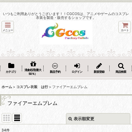
いつもご利用ありがとうございます！！CGCOSは、アニメやゲームのコスプレ
衣装を製造・販売するショップです。
メニュー
カート
清倉処理(最大
カテゴリ
新品予約
ログイン
新規登録
商品検索
50％）
ホーム
>
コスプレ衣装 は行
>
ファイアーエムブレム
ファイアーエムブレム
表示順変更
閉じる
34
件