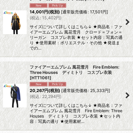
14,001
円
(税別)
[
通常販売価格
:
17,501
円
]
(
税込
:
15,402
円
)
サイズについて詳しくはこちら↓ ★商品名：ファ
イアーエムブレム 風花雪月 クロード＝フォン＝
リーガン コスプレ衣装 ★セット内容：写真の通
り ★使用素材：ポリエステル・その他 ★発送ま
での…
ファイアーエムブレム 風花雪月 Fire Emblem:
Three Houses ディミトリ コスプレ衣装
[
HTT1061
]
20,267
円
(税別)
[
通常販売価格
:
25,333
円
]
(
税込
:
22,294
円
)
サイズについて詳しくはこちら↓ ★商品名：ファ
イアーエムブレム 風花雪月 Fire Emblem: Three
Houses ディミトリ コスプレ衣装 ★セット内
容：写真の通り ★使用素材…