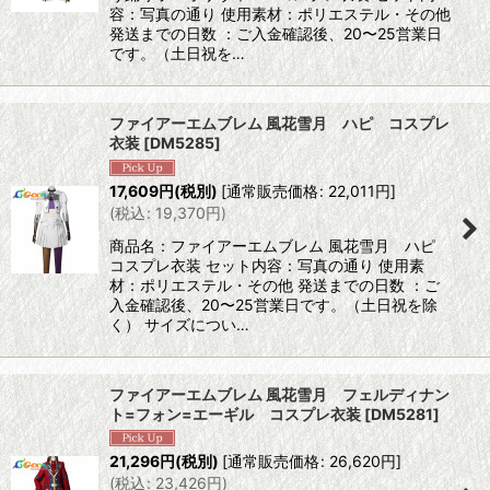
容：写真の通り 使用素材：ポリエステル・その他
発送までの日数 ：ご入金確認後、20〜25営業日
です。（土日祝を…
ファイアーエムブレム 風花雪月 ハピ コスプレ
衣装
[
DM5285
]
17,609
円
(税別)
[
通常販売価格
:
22,011
円
]
(
税込
:
19,370
円
)
商品名：ファイアーエムブレム 風花雪月 ハピ
コスプレ衣装 セット内容：写真の通り 使用素
材：ポリエステル・その他 発送までの日数 ：ご
入金確認後、20〜25営業日です。（土日祝を除
く） サイズについ…
ファイアーエムブレム 風花雪月 フェルディナン
ト=フォン=エーギル コスプレ衣装
[
DM5281
]
21,296
円
(税別)
[
通常販売価格
:
26,620
円
]
(
税込
:
23,426
円
)