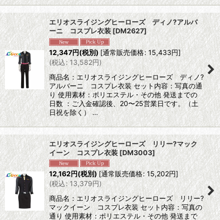
エリオスライジングヒーローズ ディノ?アルバ
ーニ コスプレ衣装
[
DM2627
]
12,347
円
(税別)
[
通常販売価格
:
15,433
円
]
(
税込
:
13,582
円
)
商品名：エリオスライジングヒーローズ ディノ?
アルバーニ コスプレ衣装 セット内容：写真の通
り 使用素材：ポリエステル・その他 発送までの
日数 ：ご入金確認後、20〜25営業日です。（土
日祝を除く） …
エリオスライジングヒーローズ リリー?マック
イーン コスプレ衣装
[
DM3003
]
12,162
円
(税別)
[
通常販売価格
:
15,202
円
]
(
税込
:
13,379
円
)
商品名：エリオスライジングヒーローズ リリー?
マックイーン コスプレ衣装 セット内容：写真の
通り 使用素材：ポリエステル・その他 発送まで