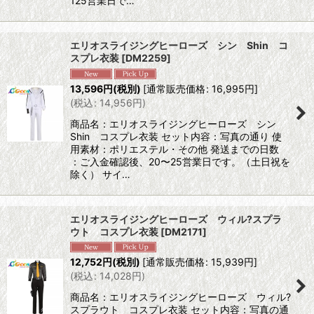
125営業日で…
エリオスライジングヒーローズ シン Shin コ
スプレ衣装
[
DM2259
]
13,596
円
(税別)
[
通常販売価格
:
16,995
円
]
(
税込
:
14,956
円
)
商品名：エリオスライジングヒーローズ シン
Shin コスプレ衣装 セット内容：写真の通り 使
用素材：ポリエステル・その他 発送までの日数
：ご入金確認後、20〜25営業日です。（土日祝を
除く） サイ…
エリオスライジングヒーローズ ウィル?スプラ
ウト コスプレ衣装
[
DM2171
]
12,752
円
(税別)
[
通常販売価格
:
15,939
円
]
(
税込
:
14,028
円
)
商品名：エリオスライジングヒーローズ ウィル?
スプラウト コスプレ衣装 セット内容：写真の通