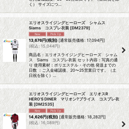
く） サイズにつ…
エリオスライジングヒーローズ シャムス
Siams コスプレ衣装
[
DM2379
]
13,676
円
(税別)
[
通常販売価格
:
17,094
円
]
(
税込
:
15,044
円
)
商品名：エリオスライジングヒーローズ シャム
ス Siams コスプレ衣装 セット内容：写真の通
り 使用素材：ポリエステル・その他 発送までの
日数 ：ご入金確認後、20〜25営業日です。（土
日祝を除く）…
エリオスライジングヒーローズ エリオスR
HERO'S DINER マリオン?ブライス コスプレ衣
装
[
DM2535
]
14,626
円
(税別)
[
通常販売価格
:
18,282
円
]
(
税込
:
16,089
円
)