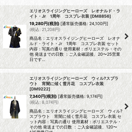
表示数
:
エリオスライジングヒーローズ レオナルド・ラ
イト・Jr 1周年 コスプレ衣装
[
DM8856
]
並び順
:
19,280
円
(税別)
[
通常販売価格
:
24,100
円
]
(
税込
:
21,208
円
)
絞り込む
商品名：エリオスライジングヒーローズ レオナ
ルド・ライト・Jr 1周年 コスプレ衣装 セット
内容：写真の通り 使用素材：ポリエステル・その
他 発送までの日数 ：ご入金確認後、20〜25営業
日です…
エリオスライジングヒーローズ ウィル?スプラ
ウト 宵闇に傾く雪月花 コスプレ衣装
[
DM9222
]
7,340
円
(税別)
[
通常販売価格
:
9,174
円
]
(
税込
:
8,074
円
)
商品名：エリオスライジングヒーローズ ウィル?
スプラウト 宵闇に傾く雪月花 コスプレ衣装 セ
ット内容：写真の通り 使用素材：ポリエステル・
その他 発送までの日数 ：ご入金確認後、120〜