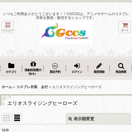
いつもご利用ありがとうございます！！CGCOSは、アニメやゲームのコスプレ
衣装を製造・販売するショップです。
メニュー
カート
清倉処理(最大
カテゴリ
新品予約
ログイン
新規登録
商品検索
50％）
ホーム
>
コスプレ衣装 あ行
>
エリオスライジングヒーローズ
エリオスライジングヒーローズ
表示順変更
閉じる
16
件