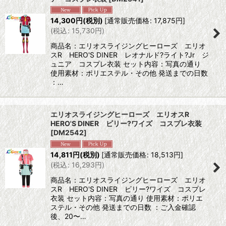
14,300
円
(税別)
[
通常販売価格
:
17,875
円
]
(
税込
:
15,730
円
)
商品名：エリオスライジングヒーローズ エリオ
スR HERO'S DINER レオナルド?ライト?Jr ジ
ュニア コスプレ衣装 セット内容：写真の通り
使用素材：ポリエステル・その他 発送までの日数
：…
エリオスライジングヒーローズ エリオスR
HERO'S DINER ビリー?ワイズ コスプレ衣装
[
DM2542
]
14,811
円
(税別)
[
通常販売価格
:
18,513
円
]
(
税込
:
16,293
円
)
商品名：エリオスライジングヒーローズ エリオ
スR HERO'S DINER ビリー?ワイズ コスプレ
衣装 セット内容：写真の通り 使用素材：ポリエ
ステル・その他 発送までの日数 ：ご入金確認
後、20〜…