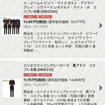
ス・ビームス ビリー・ワイズ ガスト・アドラー
グレイ・リヴァース レオナルド・ライト・Jr コ
スプレ衣装
[
DM2200
]
12,857
円
(税別)
[
通常販売価格
:
16,071
円
]
(
税込
:
14,143
円
)
商品名：エリオスライジングヒーローズ ビリー?
ワイズ フェイス?ビームス ガスト?アドラー
グレイ?リヴァース 如月レン レオナルド?ライ
ト?Jr コスプレ衣装 セット内容：写真の通り 使
用素材：…
エリオスライジングヒーローズ 鳳アキラ コス
プレ衣装
[
DM2212
]
11,757
円
(税別)
[
通常販売価格
:
14,696
円
]
(
税込
:
12,933
円
)
商品名：エリオスライジングヒーローズ 鳳アキ
ラ コスプレ衣装 セット内容：写真の通り 使用
素材：ポリエステル・その他 発送までの日数 ：
ご入金確認後、20〜25営業日です。（土日祝を除