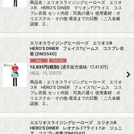
商品名：エリオスライジングヒーローズ エリオ
スR HERO'S DINER マリオン?ブライス コス
プレ衣装 セット内容：写真の通り 使用素材：ポ
リエステル・その他 発送までの日数 ：ご入金確
認後、2…
エリオスライジングヒーローズ エリオスR
HERO'S DINER フェイス?ビームス コスプレ衣
装
[
DM2540
]
13,931
円
(税別)
[
通常販売価格
:
17,413
円
]
(
税込
:
15,325
円
)
商品名：エリオスライジングヒーローズ エリオ
スR HERO'S DINER フェイス?ビームス コス
プレ衣装 セット内容：写真の通り 使用素材：ポ
リエステル・その他 発送までの日数 ：ご入金確
認後、2…
エエリオスライジングヒーローズ エリオスR
HERO'S DINER レオナルド?ライト?Jr ジュニ
ア コスプレ衣装
[
DM2541
]