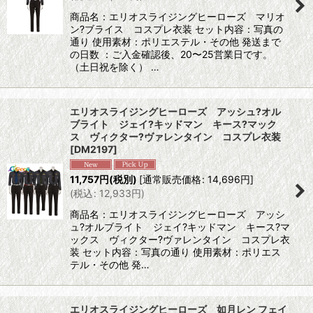
商品名：エリオスライジングヒーローズ マリオ
ン?ブライス コスプレ衣装 セット内容：写真の
通り 使用素材：ポリエステル・その他 発送まで
の日数 ：ご入金確認後、20〜25営業日です。
（土日祝を除く） …
エリオスライジングヒーローズ アッシュ?オル
ブライト ジェイ?キッドマン キース?マック
ス ヴィクター?ヴァレンタイン コスプレ衣装
[
DM2197
]
11,757
円
(税別)
[
通常販売価格
:
14,696
円
]
(
税込
:
12,933
円
)
商品名：エリオスライジングヒーローズ アッシ
ュ?オルブライト ジェイ?キッドマン キース?マ
ックス ヴィクター?ヴァレンタイン コスプレ衣
装 セット内容：写真の通り 使用素材：ポリエス
テル・その他 発…
エリオスライジングヒーローズ 如月レン フェイ