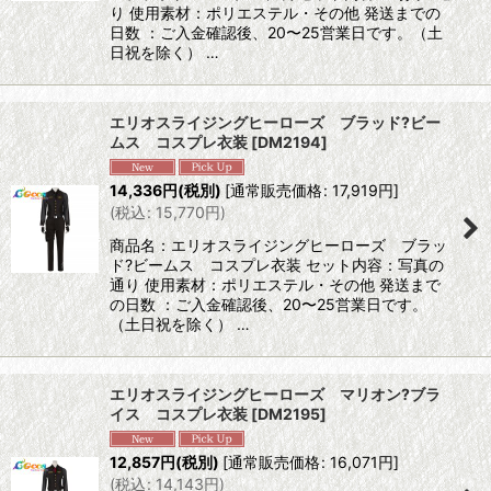
り 使用素材：ポリエステル・その他 発送までの
日数 ：ご入金確認後、20〜25営業日です。（土
日祝を除く） …
エリオスライジングヒーローズ ブラッド?ビー
ムス コスプレ衣装
[
DM2194
]
14,336
円
(税別)
[
通常販売価格
:
17,919
円
]
(
税込
:
15,770
円
)
商品名：エリオスライジングヒーローズ ブラッ
ド?ビームス コスプレ衣装 セット内容：写真の
通り 使用素材：ポリエステル・その他 発送まで
の日数 ：ご入金確認後、20〜25営業日です。
（土日祝を除く） …
エリオスライジングヒーローズ マリオン?ブラ
イス コスプレ衣装
[
DM2195
]
12,857
円
(税別)
[
通常販売価格
:
16,071
円
]
(
税込
:
14,143
円
)