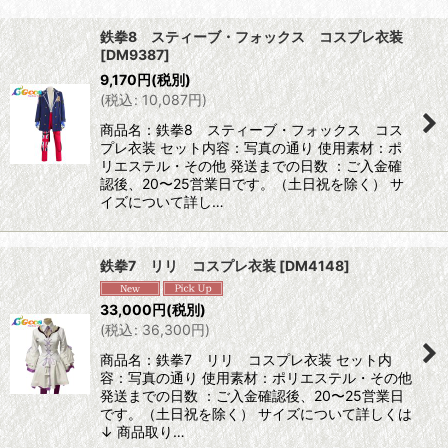
表示数
:
鉄拳8 スティーブ・フォックス コスプレ衣装
[
DM9387
]
並び順
:
9,170
円
(税別)
(
税込
:
10,087
円
)
絞り込む
商品名：鉄拳8 スティーブ・フォックス コス
プレ衣装 セット内容：写真の通り 使用素材：ポ
リエステル・その他 発送までの日数 ：ご入金確
認後、20〜25営業日です。（土日祝を除く） サ
イズについて詳し…
鉄拳7 リリ コスプレ衣装
[
DM4148
]
33,000
円
(税別)
(
税込
:
36,300
円
)
商品名：鉄拳7 リリ コスプレ衣装 セット内
容：写真の通り 使用素材：ポリエステル・その他
発送までの日数 ：ご入金確認後、20〜25営業日
です。（土日祝を除く） サイズについて詳しくは
↓ 商品取り…