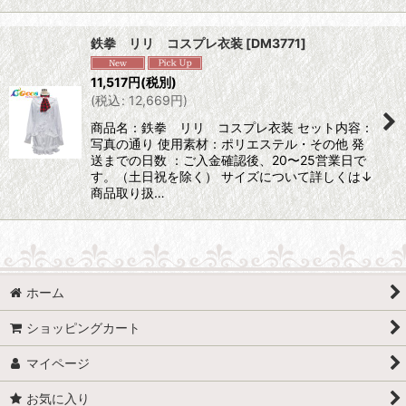
鉄拳 リリ コスプレ衣装
[
DM3771
]
11,517
円
(税別)
(
税込
:
12,669
円
)
商品名：鉄拳 リリ コスプレ衣装 セット内容：
写真の通り 使用素材：ポリエステル・その他 発
送までの日数 ：ご入金確認後、20〜25営業日で
す。（土日祝を除く） サイズについて詳しくは↓
商品取り扱…
ホーム
ショッピングカート
マイページ
お気に入り