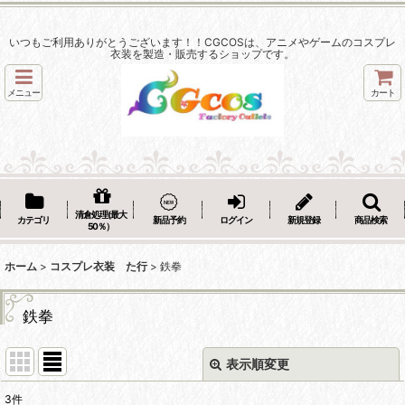
いつもご利用ありがとうございます！！CGCOSは、アニメやゲームのコスプレ
衣装を製造・販売するショップです。
メニュー
カート
清倉処理(最大
カテゴリ
新品予約
ログイン
新規登録
商品検索
50％）
ホーム
>
コスプレ衣装 た行
>
鉄拳
鉄拳
表示順変更
閉じる
3
件