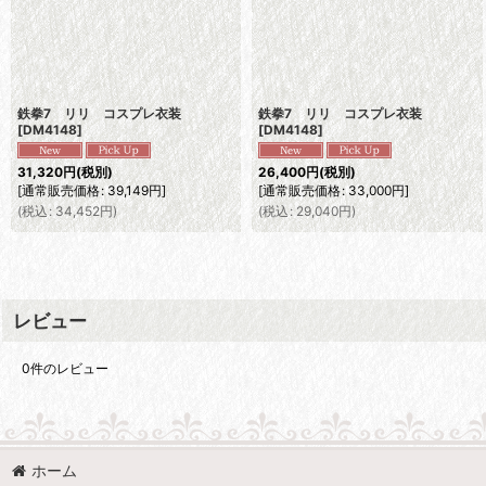
鉄拳7 リリ コスプレ衣装
鉄拳7 リリ コスプレ衣装
[
DM4148
]
[
DM4148
]
31,320
円
(税別)
26,400
円
(税別)
[
通常販売価格
:
39,149
円
]
[
通常販売価格
:
33,000
円
]
(
税込
:
34,452
円
)
(
税込
:
29,040
円
)
レビュー
0
件のレビュー
ホーム