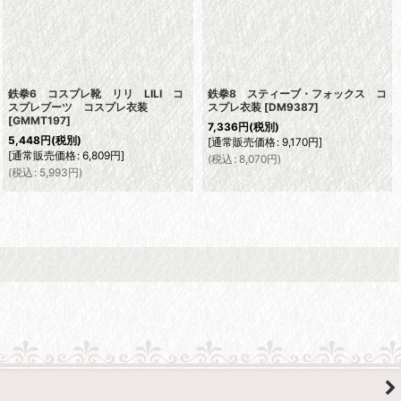
鉄拳6 コスプレ靴 リリ LILI コ
鉄拳8 スティーブ・フォックス コ
スプレブーツ コスプレ衣装
スプレ衣装
[
DM9387
]
[
GMMT197
]
7,336
円
(税別)
5,448
円
(税別)
[
通常販売価格
:
9,170
円
]
[
通常販売価格
:
6,809
円
]
(
税込
:
8,070
円
)
(
税込
:
5,993
円
)