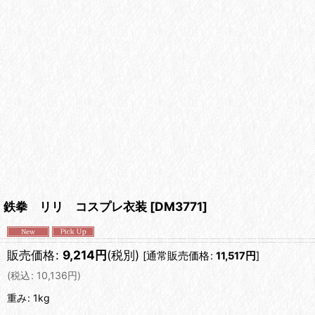
鉄拳 リリ コスプレ衣装
[
DM3771
]
販売価格
:
9,214
円
(税別)
[
通常販売価格
:
11,517
円
]
(
税込
:
10,136
円
)
重み
:
1kg