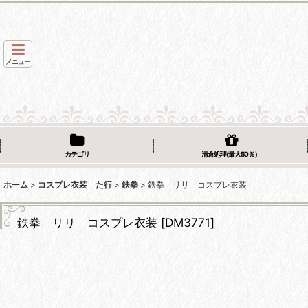
メニュー
カテゴリ
清倉処理(最大50％）
ホーム
>
コスプレ衣装 た行
>
鉄拳
>
鉄拳 リリ コスプレ衣装
鉄拳 リリ コスプレ衣装
[
DM3771
]