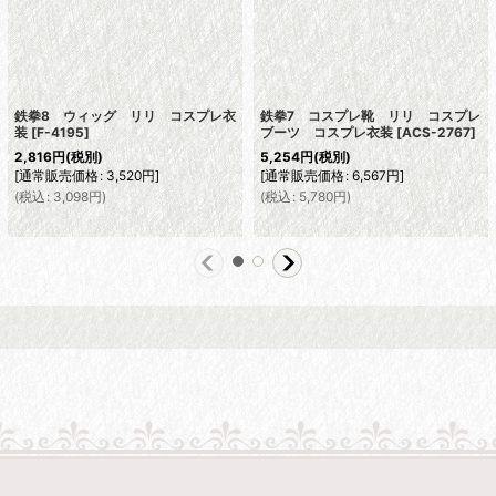
鉄拳8 ウィッグ リリ コスプレ衣
鉄拳7 コスプレ靴 リリ コスプレ
装
[
F-4195
]
ブーツ コスプレ衣装
[
ACS-2767
]
2,816
円
(税別)
5,254
円
(税別)
[
通常販売価格
:
3,520
円
]
[
通常販売価格
:
6,567
円
]
(
税込
:
3,098
円
)
(
税込
:
5,780
円
)