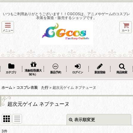
いつもご利用ありがとうございます！！CGCOSは、アニメやゲームのコスプレ
衣装を製造・販売するショップです。
メニュー
カート
清倉処理(最大
カテゴリ
新品予約
ログイン
新規登録
商品検索
50％）
ホーム
>
コスプレ衣装 た行
>
超次元ゲイム ネプテューヌ
超次元ゲイム ネプテューヌ
表示順変更
閉じる
3
件