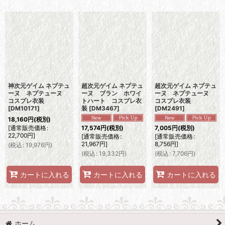
表示数
:
並び順
:
絞り込む
神次元ゲイム ネプテュ
超次元ゲイム ネプテュ
超次元ゲイム ネプテュ
ーヌ ネプテューヌ
ーヌ ブラン ホワイ
ーヌ ネプテューヌ
コスプレ衣装
トハート コスプレ衣
コスプレ衣装
[
DM10171
]
装
[
DM3467
]
[
DM2491
]
18,160
円
(税別)
[
通常販売価格
:
17,574
円
(税別)
7,005
円
(税別)
22,700
円
]
[
通常販売価格
:
[
通常販売価格
:
21,967
円
]
8,756
円
]
(
税込
:
19,976
円
)
(
税込
:
19,332
円
)
(
税込
:
7,706
円
)
カートに入れる
カートに入れる
カートに入れる
ホーム