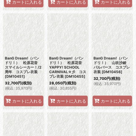
カートに入れる
カートに入れる
カートに入れる
BanG Dream!（バン
BanG Dream!（バン
BanG Dream!（バン
ドリ！） 松原花音
ドリ！） 松原花音
ドリ！） 山吹沙綾
スマイルシーカー！/2
YAPPY! SCHOOL
パルバース コスプレ
周年 コスプレ衣装
CARNIVAL☆彡 コス
衣装
[
DM10456
]
[
DM10451
]
プレ衣装
[
DM10455
]
32,700
円
(税別)
32,700
円
(税別)
28,050
円
(税別)
(
税込
:
35,970
円
)
(
税込
:
35,970
円
)
(
税込
:
30,855
円
)
カートに入れる
カートに入れる
カートに入れる