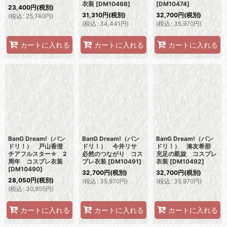
衣装
[
DM10466
]
[
DM10474
]
23,400
円
(税別)
31,310
円
(税別)
32,700
円
(税別)
(
税込
:
25,740
円
)
(
税込
:
34,441
円
)
(
税込
:
35,970
円
)
カートに入れる
カートに入れる
カートに入れる
BanG Dream!（バン
BanG Dream!（バン
BanG Dream!（バン
ドリ！） 戸山香澄
ドリ！） 今井リサ
ドリ！） 湊友希那
チアフルスター☆ 2
必然のつながり コス
充足の凱旋 コスプレ
周年 コスプレ衣装
プレ衣装
[
DM10491
]
衣装
[
DM10492
]
[
DM10490
]
32,700
円
(税別)
32,700
円
(税別)
28,050
円
(税別)
(
税込
:
35,970
円
)
(
税込
:
35,970
円
)
(
税込
:
30,855
円
)
カートに入れる
カートに入れる
カートに入れる