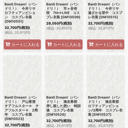
BanG Dream!（バン
BanG Dream!（バン
BanG Dream!（バン
ドリ！） 今井リサ
ドリ！） 市ヶ谷有
ドリ！） 今井リサ
ロフティアンビショ
咲 7th☆LIVE コス
遠ざかる背中 コスプ
ン コスプレ衣装
プレ衣装
[
DM10509
]
レ衣装
[
DM10515
]
[
DM10501
]
28,050
円
(税別)
32,700
円
(税別)
32,700
円
(税別)
(
税込
:
30,855
円
)
(
税込
:
35,970
円
)
(
税込
:
35,970
円
)
カートに入れる
カートに入れる
カートに入れる
BanG Dream!（バン
BanG Dream!（バン
BanG Dream!（バン
ドリ！） 戸山香澄
ドリ！） 湊友希那
ドリ！） 湊友希那
チアフルスター☆ チ
押し殺した想い 特訓
ロフティアンビショ
アフルスター☆ 2周
後 コスプレ衣装
ン/3周年 コスプレ衣
年 コスプレ衣装
[
DM10526
]
装
[
DM10527
]
[
DM10523
]
32,700
円
(税別)
32,700
円
(税別)
32,700
円
(税別)
(
税込
:
35,970
円
)
(
税込
:
35,970
円
)