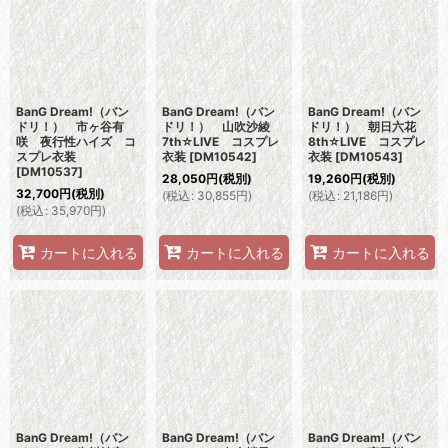
BanG Dream!（バン
BanG Dream!（バン
BanG Dream!（バン
ドリ！） 市ヶ谷有
ドリ！） 山吹沙綾
ドリ！） 朝日六花
咲 夜行性ハイズ コ
7th☆LIVE コスプレ
8th☆LIVE コスプレ
スプレ衣装
衣装
[
DM10542
]
衣装
[
DM10543
]
[
DM10537
]
28,050
円
(税別)
19,260
円
(税別)
32,700
円
(税別)
(
税込
:
30,855
円
)
(
税込
:
21,186
円
)
(
税込
:
35,970
円
)
カートに入れる
カートに入れる
カートに入れる
BanG Dream!（バン
BanG Dream!（バン
BanG Dream!（バン