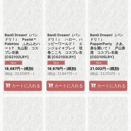
BanG Dream!（バン
BanG Dream!（バン
BanG Dream!（バン
ドリ！） Pastel＊
ドリ！） ハロー、ハ
ドリ！）
Palettes ふわふわハ
ッピーワールド！ エ
Poppin'Party さあ、
ート? 丸山彩 コス
ンジョイ☆プレイ 弦
扉を開いて！ 戸山香
プレ衣装
巻こころ コスプレ衣
澄 コスプレ衣装
[
CG2102LRY
]
装
[
CG2103LRY
]
[
CG2105LRY
]
18,687
円
～
(税別)
19,679
円
～
(税別)
21,002
円
～
(税別)
(
税込
:
20,556
円
～
)
(
税込
:
21,647
円
～
)
(
税込
:
23,103
円
～
)
カートに入れる
カートに入れる
カートに入れる