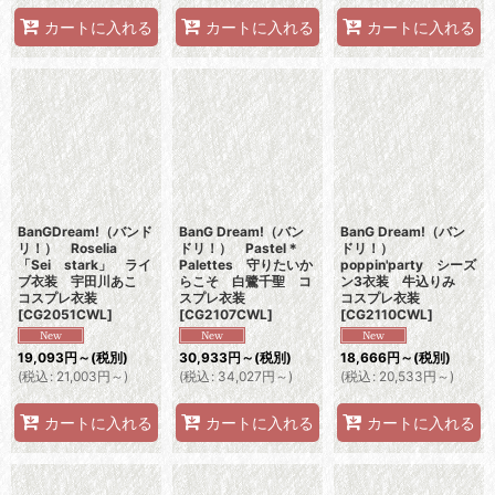
カートに入れる
カートに入れる
カートに入れる
BanGDream!（バンド
BanG Dream!（バン
BanG Dream!（バン
リ！） Roselia
ドリ！） Pastel＊
ドリ！）
「Sei stark」 ライ
Palettes 守りたいか
poppin'party シーズ
ブ衣装 宇田川あこ
らこそ 白鷺千聖 コ
ン3衣装 牛込りみ
コスプレ衣装
スプレ衣装
コスプレ衣装
[
CG2051CWL
]
[
CG2107CWL
]
[
CG2110CWL
]
19,093
円
～
(税別)
30,933
円
～
(税別)
18,666
円
～
(税別)
(
税込
:
21,003
円
～
)
(
税込
:
34,027
円
～
)
(
税込
:
20,533
円
～
)
カートに入れる
カートに入れる
カートに入れる