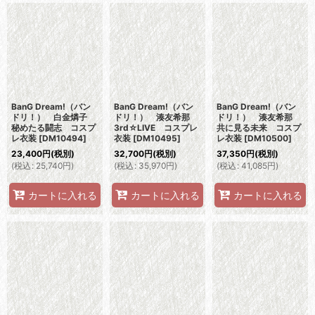
BanG Dream!（バン
BanG Dream!（バン
BanG Dream!（バン
ドリ！） 白金燐子
ドリ！） 湊友希那
ドリ！） 湊友希那
秘めたる闘志 コスプ
3rd☆LIVE コスプレ
共に見る未来 コスプ
レ衣装
[
DM10494
]
衣装
[
DM10495
]
レ衣装
[
DM10500
]
23,400
円
(税別)
32,700
円
(税別)
37,350
円
(税別)
(
税込
:
25,740
円
)
(
税込
:
35,970
円
)
(
税込
:
41,085
円
)
カートに入れる
カートに入れる
カートに入れる