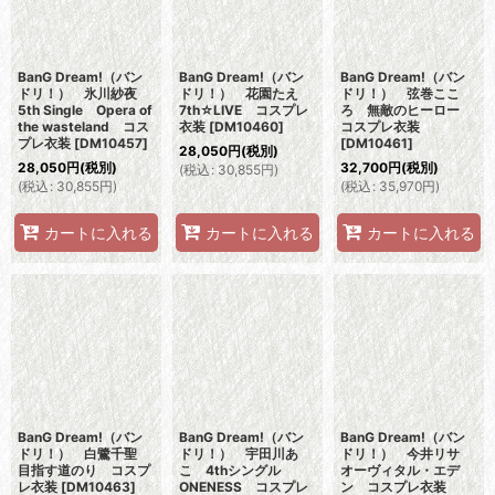
BanG Dream!（バン
BanG Dream!（バン
BanG Dream!（バン
ドリ！） 氷川紗夜
ドリ！） 花園たえ
ドリ！） 弦巻ここ
5th Single Opera of
7th☆LIVE コスプレ
ろ 無敵のヒーロー
the wasteland コス
衣装
[
DM10460
]
コスプレ衣装
プレ衣装
[
DM10457
]
[
DM10461
]
28,050
円
(税別)
28,050
円
(税別)
32,700
円
(税別)
(
税込
:
30,855
円
)
(
税込
:
30,855
円
)
(
税込
:
35,970
円
)
カートに入れる
カートに入れる
カートに入れる
BanG Dream!（バン
BanG Dream!（バン
BanG Dream!（バン
ドリ！） 白鷺千聖
ドリ！） 宇田川あ
ドリ！） 今井リサ
目指す道のり コスプ
こ 4thシングル
オーヴィタル・エデ
レ衣装
[
DM10463
]
ONENESS コスプレ
ン コスプレ衣装