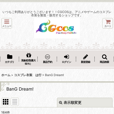
いつもご利用ありがとうございます！！CGCOSは、アニメやゲームのコスプレ
衣装を製造・販売するショップです。
メニュー
カート
清倉処理(最大
カテゴリ
新品予約
ログイン
新規登録
商品検索
50％）
ホーム
>
コスプレ衣装 は行
>
BanG Dream!
BanG Dream!
表示順変更
閉じる
164
件