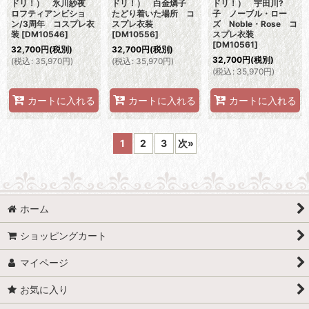
ドリ！） 氷川紗夜
ドリ！） 白金燐子
ドリ！） 宇田川?
ロフティアンビショ
たどり着いた場所 コ
子 ノーブル・ロー
ン/3周年 コスプレ衣
スプレ衣装
ズ Noble・Rose コ
装
[
DM10546
]
[
DM10556
]
スプレ衣装
[
DM10561
]
32,700
円
(税別)
32,700
円
(税別)
32,700
円
(税別)
(
税込
:
35,970
円
)
(
税込
:
35,970
円
)
(
税込
:
35,970
円
)
カートに入れる
カートに入れる
カートに入れる
1
2
3
次
»
ホーム
ショッピングカート
マイページ
お気に入り