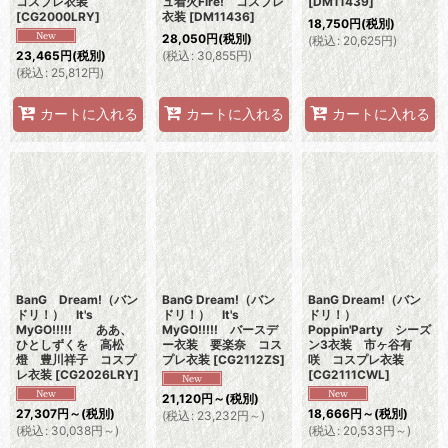
コスプレ衣装
ュ着火Fire! コスプレ
[
DM11439
]
[
CG2000LRY
]
衣装
[
DM11436
]
18,750
円
(税別)
28,050
円
(税別)
(
税込
:
20,625
円
)
(
税込
:
30,855
円
)
23,465
円
(税別)
(
税込
:
25,812
円
)
カートに入れる
カートに入れる
カートに入れる
BanG Dream!（バン
BanG Dream!（バン
BanG Dream!（バン
ドリ！） It's
ドリ！） It's
ドリ！）
MyGO!!!!! ああ、
MyGO!!!!! バースデ
Poppin'Party シーズ
ひとしずくを 高松
ー衣装 要楽奈 コス
ン3衣装 市ヶ谷有
燈 豊川祥子 コスプ
プレ衣装
[
CG2112ZS
]
咲 コスプレ衣装
レ衣装
[
CG2026LRY
]
[
CG2111CWL
]
21,120
円
～
(税別)
27,307
円
～
(税別)
18,666
円
～
(税別)
(
税込
:
23,232
円
～
)
(
税込
:
30,038
円
～
)
(
税込
:
20,533
円
～
)