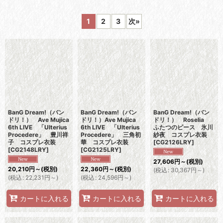
表示数
:
1
2
3
次
»
並び順
:
絞り込む
BanG Dream!（バン
BanG Dream!（バン
BanG Dream!（バン
ドリ！） Ave Mujica
ドリ！）Ave Mujica
ドリ！） Roselia
6th LIVE 「Ulterius
6th LIVE 「Ulterius
ふたつのピース 氷川
Procedere」 豊川祥
Procedere」 三角初
紗夜 コスプレ衣装
子 コスプレ衣装
華 コスプレ衣装
[
CG2126LRY
]
[
CG2148LRY
]
[
CG2125LRY
]
27,606
円
～
(税別)
20,210
円
～
(税別)
22,360
円
～
(税別)
(
税込
:
30,367
円
～
)
(
税込
:
22,231
円
～
)
(
税込
:
24,596
円
～
)
カートに入れる
カートに入れる
カートに入れる