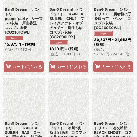
BanG Dream!（バン
BanG Dream!（バン
BanG Dream!（バン
ドリ！）
ドリ！） RAISE A
ドリ！） 勇者様の手
poppin'party シーズ
SUILEN CHU? ブ
を取って パレオ コ
ン3衣装 戸山香澄
レイクアウト・オブ
スプレ衣装
コスプレ衣装
チュチュ 珠手ちゆ
[
CG2095CWL
]
[
CG2101CWL
]
コスプレ衣装
[
CG2096LRY
]
20,837
円
～21,953
円
15,875
円
～
(税別)
(税別)
18,191
円
～
(税別)
(
税込
:
17,463
円
～
)
(
税込
:
(
税込
:
20,011
円
～
)
22,921
円
～24,149
円
)
カートに入れる
カートに入れる
カートに入れる
BanG Dream!（バン
BanG Dream!（バン
BanG Dream!（バン
ドリ！） RAISE A
ドリ！） 冰川?夜
ドリ！） 湊友希那
SUILEN RAS ロッ
3rd☆LIVE コスプレ
BLACK SHOUT コス