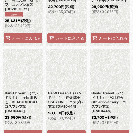
ク 闇に光を 朝日六
衣装
[
DM10428
]
プレ衣装
[
DM10431
]
花 コスプレ衣装
32,700
円
(税別)
28,050
円
(税別)
[
CG2091LRY
]
(
税込
:
35,970
円
)
(
税込
:
30,855
円
)
25,881
円
(税別)
(
税込
:
28,470
円
)
カートに入れる
カートに入れる
カートに入れる
BanG Dream!（バン
BanG Dream!（バン
BanG Dream!（バン
ドリ！） 宇田川あ
ドリ！） 白金燐子
ドリ！） 氷川紗夜
こ BLACK SHOUT
3rd☆LIVE コスプレ
6th anniversary コ
コスプレ衣装
衣装
[
DM10444
]
スプレ衣装
[
DM10442
]
[
DM10445
]
28,050
円
(税別)
28,050
円
(税別)
32,700
円
(税別)
(
税込
:
30,855
円
)
(
税込
:
30,855
円
)
(
税込
:
35,970
円
)