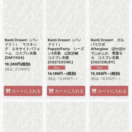
BanG Dream!（バン
BanG Dream!（バン
BanG Dream! ガル
ドリ！） マスキン
ドリ！）
パコラボ
グ エキサイトパフォ
Poppin'Party シーズ
Afterglow ぽかぽか
ーム コスプレ衣装
ン3衣装 山吹沙綾
でふかふか 青葉モ
[
DM11564
]
コスプレ衣装
カ コスプレ衣装
[
CG2122CWL
]
[
CG2128LRY
]
19,260
円
(税別)
(
税込
:
21,186
円
)
14,190
円
～
(税別)
15,050
円
～
(税別)
(
税込
:
15,609
円
～
)
(
税込
:
16,555
円
～
)
カートに入れる
カートに入れる
カートに入れる