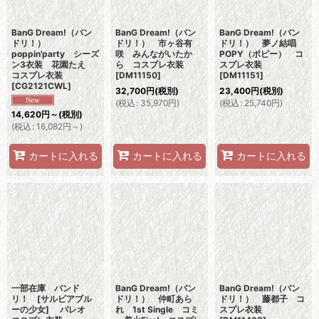
BanG Dream!（バン
BanG Dream!（バン
BanG Dream!（バン
ドリ！）
ドリ！） 市ヶ谷有
ドリ！） 夢ノ結唱
poppin'party シーズ
咲 みんながいたか
POPY（ポピー） コ
ン3衣装 花園たえ
ら コスプレ衣装
スプレ衣装
コスプレ衣装
[
DM11150
]
[
DM11151
]
[
CG2121CWL
]
32,700
円
(税別)
23,400
円
(税別)
(
税込
:
35,970
円
)
(
税込
:
25,740
円
)
14,620
円
～
(税別)
(
税込
:
16,082
円
～
)
カートに入れる
カートに入れる
カートに入れる
一部在庫 バンド
BanG Dream!（バン
BanG Dream!（バン
リ！ [サルビアブル
ドリ！） 仲町あら
ドリ！） 藤都子 コ
ーの少女] パレオ
れ 1st Single コミ
スプレ衣装