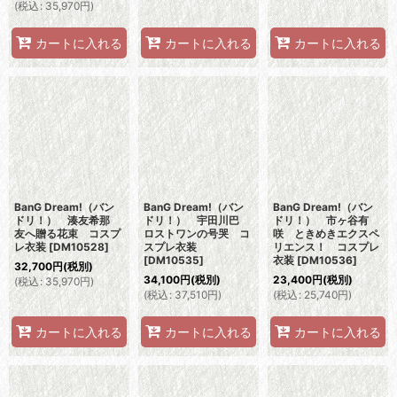
(
税込
:
35,970
円
)
カートに入れる
カートに入れる
カートに入れる
BanG Dream!（バン
BanG Dream!（バン
BanG Dream!（バン
ドリ！） 湊友希那
ドリ！） 宇田川巴
ドリ！） 市ヶ谷有
友へ贈る花束 コスプ
ロストワンの号哭 コ
咲 ときめきエクスペ
レ衣装
[
DM10528
]
スプレ衣装
リエンス！ コスプレ
[
DM10535
]
衣装
[
DM10536
]
32,700
円
(税別)
34,100
円
(税別)
23,400
円
(税別)
(
税込
:
35,970
円
)
(
税込
:
37,510
円
)
(
税込
:
25,740
円
)
カートに入れる
カートに入れる
カートに入れる