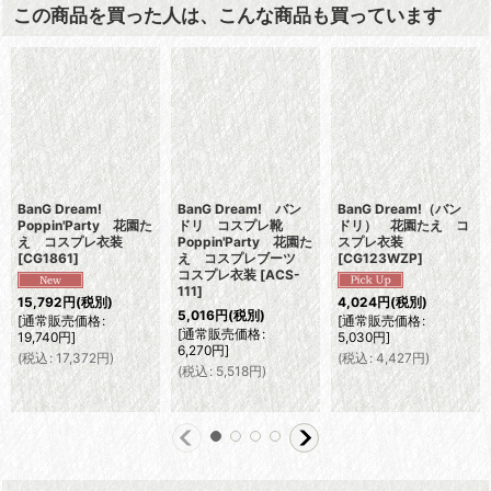
この商品を買った人は、こんな商品も買っています
BanG Dream!
BanG Dream! バン
BanG Dream!（バン
Poppin'Party 花園た
ドリ コスプレ靴
ドリ） 花園たえ コ
え コスプレ衣装
Poppin'Party 花園た
スプレ衣装
[
CG1861
]
え コスプレブーツ
[
CG123WZP
]
コスプレ衣装
[
ACS-
111
]
15,792
円
(税別)
4,024
円
(税別)
5,016
円
(税別)
[
通常販売価格
:
[
通常販売価格
:
[
通常販売価格
:
19,740
円
]
5,030
円
]
6,270
円
]
(
税込
:
17,372
円
)
(
税込
:
4,427
円
)
(
税込
:
5,518
円
)