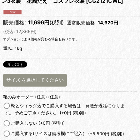
ン3衣装 花園たえ コスプレ衣装
[
CG2121CWL
]
販売価格
:
11,696
円
(税別)
[
通常販売価格
:
14,620
円
]
(
税込
:
12,866
円
)
オプションにより価格が変わる場合もあります。
重み
:
1kg
サイズ
を選択してください
靴のみオーダー (任意)
(任意)
:
靴とウィッグ込でご購入する場合は、発送が遅延になりま
す。 予めご了承ください。
(+0
円
(税別)
)
ご購入しない
(+0
円
(税別)
)
ご購入する(サイズは備考欄にご記入）
(+5,500
円
(税別)
)