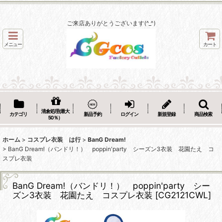
ご来店ありがとうございます(^_^)
メニュー
カート
清倉処理(最大
カテゴリ
新品予約
ログイン
新規登録
商品検索
50％）
ホーム
>
コスプレ衣装 は行
>
BanG Dream!
>
BanG Dream!（バンドリ！） poppin'party シーズン3衣装 花園たえ コ
スプレ衣装
BanG Dream!（バンドリ！） poppin'party シー
ズン3衣装 花園たえ コスプレ衣装
[
CG2121CWL
]