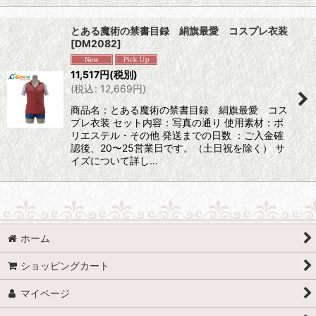
とある魔術の禁書目録 絹旗最愛 コスプレ衣装
[
DM2082
]
11,517
円
(税別)
(
税込
:
12,669
円
)
商品名：とある魔術の禁書目録 絹旗最愛 コス
プレ衣装 セット内容：写真の通り 使用素材：ポ
リエステル・その他 発送までの日数 ：ご入金確
認後、20〜25営業日です。（土日祝を除く） サ
イズについて詳し…
ホーム
ショッピングカート
マイページ