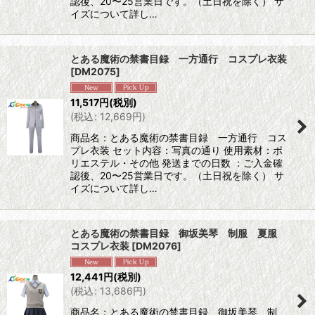
認後、20〜25営業日です。（土日祝を除く） サ
イズについて詳し…
とある魔術の禁書目録 一方通行 コスプレ衣装
[
DM2075
]
11,517
円
(税別)
(
税込
:
12,669
円
)
商品名：とある魔術の禁書目録 一方通行 コス
プレ衣装 セット内容：写真の通り 使用素材：ポ
リエステル・その他 発送までの日数 ：ご入金確
認後、20〜25営業日です。（土日祝を除く） サ
イズについて詳し…
とある魔術の禁書目録 御坂美琴 制服 夏服
コスプレ衣装
[
DM2076
]
12,441
円
(税別)
(
税込
:
13,686
円
)
商品名：とある魔術の禁書目録 御坂美琴 制