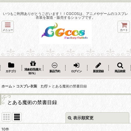
いつもご利用ありがとうございます！！CGCOSは、アニメやゲームのコスプレ
衣装を製造・販売するショップです。
メニュー
カート
清倉処理(最大
カテゴリ
新品予約
ログイン
新規登録
商品検索
50％）
ホーム
>
コスプレ衣装 た行
>
とある魔術の禁書目録
とある魔術の禁書目録
表示順変更
閉じる
10
件