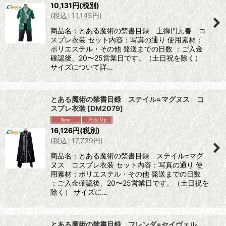
10,131
円
(税別)
(
税込
:
11,145
円
)
商品名：とある魔術の禁書目録 土御門元春 コ
スプレ衣装 セット内容：写真の通り 使用素材：
ポリエステル・その他 発送までの日数 ：ご入金
確認後、20〜25営業日です。（土日祝を除く）
サイズについて詳…
とある魔術の禁書目録 ステイル=マグヌス コ
スプレ衣装
[
DM2079
]
16,126
円
(税別)
(
税込
:
17,739
円
)
商品名：とある魔術の禁書目録 ステイル=マグ
ヌス コスプレ衣装 セット内容：写真の通り 使
用素材：ポリエステル・その他 発送までの日数
：ご入金確認後、20〜25営業日です。（土日祝を
除く） サイズに…
とある魔術の禁書目録 フレンダ=セイヴェル