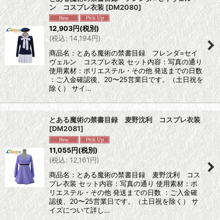
ン コスプレ衣装
[
DM2080
]
12,903
円
(税別)
(
税込
:
14,194
円
)
商品名：とある魔術の禁書目録 フレンダ=セイ
ヴェルン コスプレ衣装 セット内容：写真の通り
使用素材：ポリエステル・その他 発送までの日数
：ご入金確認後、20〜25営業日です。（土日祝を
除く） サイ…
とある魔術の禁書目録 麦野沈利 コスプレ衣装
[
DM2081
]
11,055
円
(税別)
(
税込
:
12,161
円
)
商品名：とある魔術の禁書目録 麦野沈利 コス
プレ衣装 セット内容：写真の通り 使用素材：ポ
リエステル・その他 発送までの日数 ：ご入金確
認後、20〜25営業日です。（土日祝を除く） サ
イズについて詳し…