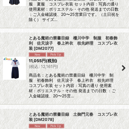
服 夏服 コスプレ衣装 セット内容：写真の通り
使用素材：ポリエステル・その他 発送までの日数
：ご入金確認後、20〜25営業日です。（土日祝を
除く） サイズ…
とある魔術の禁書目録 柵川中学 制服 初春飾
利 佐天涙子 春上衿衣 枝先絆理 コスプレ衣
装
[
DM2077
]
11,055
円
(税別)
(
税込
:
12,161
円
)
商品名：とある魔術の禁書目録 柵川中学 制
服 初春飾利 佐天涙子 春上衿衣 枝先絆理
コスプレ衣装 セット内容：写真の通り 使用素
材：ポリエステル・その他 発送までの日数 ：ご
入金確認後、20〜25営…
とある魔術の禁書目録 土御門元春 コスプレ衣
装
[
DM2078
]