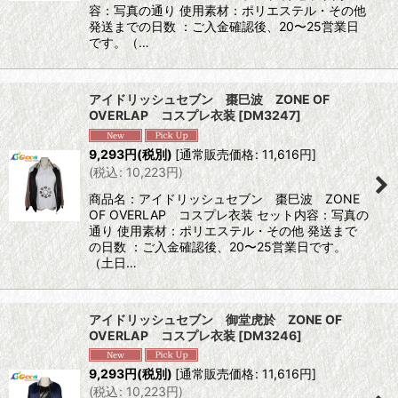
容：写真の通り 使用素材：ポリエステル・その他
発送までの日数 ：ご入金確認後、20〜25営業日
です。（…
アイドリッシュセブン 棗巳波 ZONE OF
OVERLAP コスプレ衣装
[
DM3247
]
9,293
円
(税別)
[
通常販売価格
:
11,616
円
]
(
税込
:
10,223
円
)
商品名：アイドリッシュセブン 棗巳波 ZONE
OF OVERLAP コスプレ衣装 セット内容：写真の
通り 使用素材：ポリエステル・その他 発送まで
の日数 ：ご入金確認後、20〜25営業日です。
（土日…
アイドリッシュセブン 御堂虎於 ZONE OF
OVERLAP コスプレ衣装
[
DM3246
]
9,293
円
(税別)
[
通常販売価格
:
11,616
円
]
(
税込
:
10,223
円
)