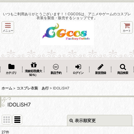
いつもご利用ありがとうございます！！CGCOSは、アニメやゲームのコスプレ
衣装を製造・販売するショップです。
メニュー
カート
清倉処理(最大
カテゴリ
新品予約
ログイン
新規登録
商品検索
50％）
ホーム
>
コスプレ衣装 あ行
>
IDOLiSH7
IDOLiSH7
表示順変更
閉じる
27
件