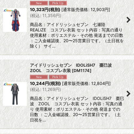
10,323
円
(税別)
[
通常販売価格
:
12,903
円
]
(
税込
:
11,356
円
)
商品名：アイドリッシュセブン 七瀬陸
REALiZE コスプレ衣装 セット内容：写真の通り
使用素材：ポリエステル・その他 発送までの日数
：ご入金確認後、20〜25営業日です。（土日祝を
除く） サイ…
アイドリッシュセブン IDOLiSH7 棗巳波
ZOOL コスプレ衣装
[
DM1174
]
10,244
円
(税別)
[
通常販売価格
:
12,804
円
]
(
税込
:
11,269
円
)
商品名：アイドリッシュセブン IDOLiSH7 棗巳
波 ZOOL コスプレ衣装 セット内容：写真の通
り 使用素材：ポリエステル・その他 発送までの
日数 ：ご入金確認後、20〜25営業日です。（土
日祝を…