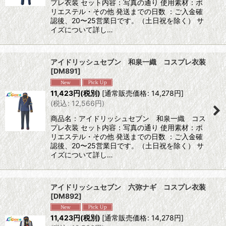
プレ衣装 セット内容：写真の通り 使用素材：ポ
リエステル・その他 発送までの日数 ：ご入金確
認後、20〜25営業日です。（土日祝を除く） サ
イズについて詳し…
アイドリッシュセブン 和泉一織 コスプレ衣装
[
DM891
]
11,423
円
(税別)
[
通常販売価格
:
14,278
円
]
(
税込
:
12,566
円
)
商品名：アイドリッシュセブン 和泉一織 コス
プレ衣装 セット内容：写真の通り 使用素材：ポ
リエステル・その他 発送までの日数 ：ご入金確
認後、20〜25営業日です。（土日祝を除く） サ
イズについて詳し…
アイドリッシュセブン 六弥ナギ コスプレ衣装
[
DM892
]
11,423
円
(税別)
[
通常販売価格
:
14,278
円
]