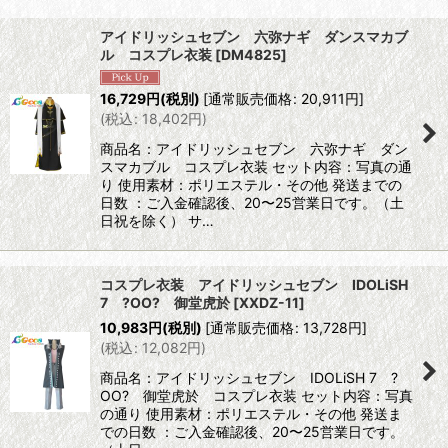
表示数
:
アイドリッシュセブン 六弥ナギ ダンスマカブ
ル コスプレ衣装
[
DM4825
]
並び順
:
16,729
円
(税別)
[
通常販売価格
:
20,911
円
]
(
税込
:
18,402
円
)
絞り込む
商品名：アイドリッシュセブン 六弥ナギ ダン
スマカブル コスプレ衣装 セット内容：写真の通
り 使用素材：ポリエステル・その他 発送までの
日数 ：ご入金確認後、20〜25営業日です。（土
日祝を除く） サ…
コスプレ衣装 アイドリッシュセブン IDOLiSH
7 ?OO? 御堂虎於
[
XXDZ-11
]
10,983
円
(税別)
[
通常販売価格
:
13,728
円
]
(
税込
:
12,082
円
)
商品名：アイドリッシュセブン IDOLiSH 7 ?
OO? 御堂虎於 コスプレ衣装 セット内容：写真
の通り 使用素材：ポリエステル・その他 発送ま
での日数 ：ご入金確認後、20〜25営業日です。