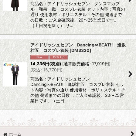
商品名：アイドリッシュセブン ダンスマカブ
ル 和泉一織 コスプレ衣装 セット内容：写真の
通り 使用素材：ポリエステル・その他 発送まで
の日数 ：ご入金確認後、20〜25営業日です。
（土日祝を除く） サ…
アイドリッシュセブン Dancing∞BEAT!! 逢坂
壮五 コスプレ衣装
[
DM3320
]
14,336
円
(税別)
[
通常販売価格
:
17,919
円
]
(
税込
:
15,770
円
)
商品名：アイドリッシュセブン
Dancing∞BEAT!! 逢坂壮五 コスプレ衣装 セッ
ト内容：写真の通り 使用素材：ポリエステル・そ
の他 発送までの日数 ：ご入金確認後、20〜25営
業日です。（土日…
ホーム