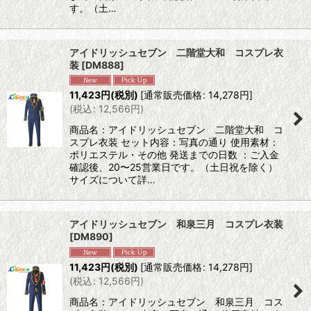
す。（土…
アイドリッシュセブン 二階堂大和 コスプレ衣
装
[
DM888
]
11,423
円
(税別)
[
通常販売価格
:
14,278
円
]
(
税込
:
12,566
円
)
商品名：アイドリッシュセブン 二階堂大和 コ
スプレ衣装 セット内容：写真の通り 使用素材：
ポリエステル・その他 発送までの日数 ：ご入金
確認後、20〜25営業日です。（土日祝を除く）
サイズについて詳…
アイドリッシュセブン 和泉三月 コスプレ衣装
[
DM890
]
11,423
円
(税別)
[
通常販売価格
:
14,278
円
]
(
税込
:
12,566
円
)
商品名：アイドリッシュセブン 和泉三月 コス