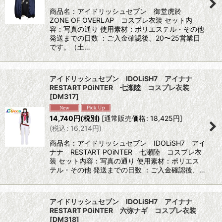
商品名：アイドリッシュセブン 御堂虎於
ZONE OF OVERLAP コスプレ衣装 セット内
容：写真の通り 使用素材：ポリエステル・その他
発送までの日数 ：ご入金確認後、20〜25営業日
です。（土…
アイドリッシュセブン IDOLiSH7 アイナナ
RESTART POiNTER 七瀬陸 コスプレ衣装
[
DM317
]
14,740
円
(税別)
[
通常販売価格
:
18,425
円
]
(
税込
:
16,214
円
)
商品名：アイドリッシュセブン IDOLiSH7 アイ
ナナ RESTART POiNTER 七瀬陸 コスプレ衣
装 セット内容：写真の通り 使用素材：ポリエス
テル・その他 発送までの日数 ：ご入金確認後、…
アイドリッシュセブン IDOLiSH7 アイナナ
RESTART POiNTER 六弥ナギ コスプレ衣装
[
DM318
]