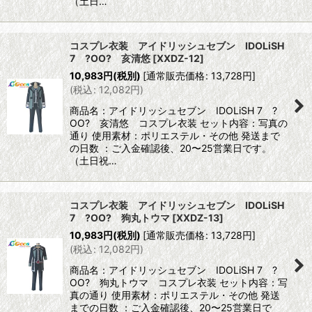
（土日…
コスプレ衣装 アイドリッシュセブン IDOLiSH
7 ?OO? 亥清悠
[
XXDZ-12
]
10,983
円
(税別)
[
通常販売価格
:
13,728
円
]
(
税込
:
12,082
円
)
商品名：アイドリッシュセブン IDOLiSH 7 ?
OO? 亥清悠 コスプレ衣装 セット内容：写真の
通り 使用素材：ポリエステル・その他 発送まで
の日数 ：ご入金確認後、20〜25営業日です。
（土日祝…
コスプレ衣装 アイドリッシュセブン IDOLiSH
7 ?OO? 狗丸トウマ
[
XXDZ-13
]
10,983
円
(税別)
[
通常販売価格
:
13,728
円
]
(
税込
:
12,082
円
)
商品名：アイドリッシュセブン IDOLiSH 7 ?
OO? 狗丸トウマ コスプレ衣装 セット内容：写
真の通り 使用素材：ポリエステル・その他 発送
までの日数 ：ご入金確認後、20〜25営業日で