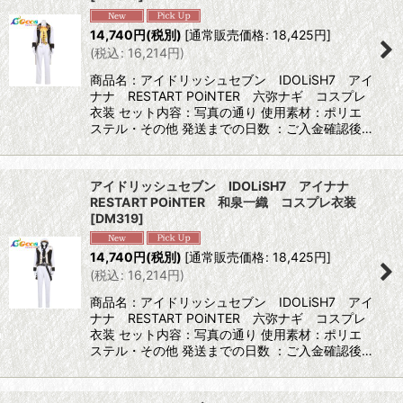
14,740
円
(税別)
[
通常販売価格
:
18,425
円
]
(
税込
:
16,214
円
)
商品名：アイドリッシュセブン IDOLiSH7 アイ
ナナ RESTART POiNTER 六弥ナギ コスプレ
衣装 セット内容：写真の通り 使用素材：ポリエ
ステル・その他 発送までの日数 ：ご入金確認後…
アイドリッシュセブン IDOLiSH7 アイナナ
RESTART POiNTER 和泉一織 コスプレ衣装
[
DM319
]
14,740
円
(税別)
[
通常販売価格
:
18,425
円
]
(
税込
:
16,214
円
)
商品名：アイドリッシュセブン IDOLiSH7 アイ
ナナ RESTART POiNTER 六弥ナギ コスプレ
衣装 セット内容：写真の通り 使用素材：ポリエ
ステル・その他 発送までの日数 ：ご入金確認後…