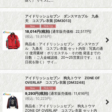
除く） サイズに…
アイドリッシュセブン ダンスマカブル 九条
天 コスプレ衣装
[
DM3013
]
18,014
円
(税別)
[
通常販売価格
:
22,517
円
]
(
税込
:
19,816
円
)
商品名：アイドリッシュセブン ダンスマカブ
ル 九条天 コスプレ衣装 セット内容：写真の通
り 使用素材：ポリエステル・その他 発送までの
日数 ：ご入金確認後、20〜25営業日です。（土
日祝を除く） サイ…
アイドリッシュセブン 狗丸トウマ ZONE OF
OVERLAP コスプレ衣装
[
DM3248
]
9,293
円
(税別)
[
通常販売価格
:
11,616
円
]
(
税込
:
10,223
円
)
商品名：アイドリッシュセブン 狗丸トウマ
ZONE OF OVERLAP コスプレ衣装 セット内