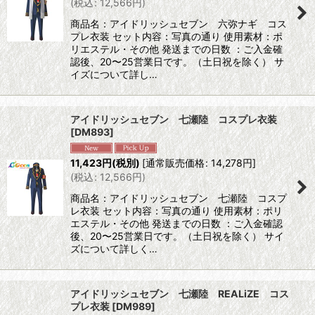
(
税込
:
12,566
円
)
商品名：アイドリッシュセブン 六弥ナギ コス
プレ衣装 セット内容：写真の通り 使用素材：ポ
リエステル・その他 発送までの日数 ：ご入金確
認後、20〜25営業日です。（土日祝を除く） サ
イズについて詳し…
アイドリッシュセブン 七瀬陸 コスプレ衣装
[
DM893
]
11,423
円
(税別)
[
通常販売価格
:
14,278
円
]
(
税込
:
12,566
円
)
商品名：アイドリッシュセブン 七瀬陸 コスプ
レ衣装 セット内容：写真の通り 使用素材：ポリ
エステル・その他 発送までの日数 ：ご入金確認
後、20〜25営業日です。（土日祝を除く） サイ
ズについて詳しく…
アイドリッシュセブン 七瀬陸 REALiZE コス
プレ衣装
[
DM989
]