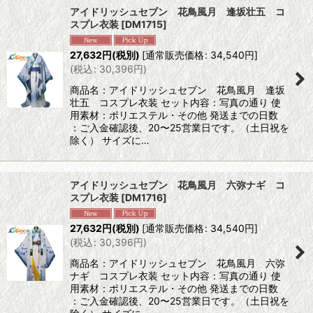
アイドリッシュセブン 花鳥風月 逢坂壮五 コ
スプレ衣装
[
DM1715
]
27,632
円
(税別)
[
通常販売価格
:
34,540
円
]
(
税込
:
30,396
円
)
商品名：アイドリッシュセブン 花鳥風月 逢坂
壮五 コスプレ衣装 セット内容：写真の通り 使
用素材：ポリエステル・その他 発送までの日数
：ご入金確認後、20〜25営業日です。（土日祝を
除く） サイズに…
アイドリッシュセブン 花鳥風月 六弥ナギ コ
スプレ衣装
[
DM1716
]
27,632
円
(税別)
[
通常販売価格
:
34,540
円
]
(
税込
:
30,396
円
)
商品名：アイドリッシュセブン 花鳥風月 六弥
ナギ コスプレ衣装 セット内容：写真の通り 使
用素材：ポリエステル・その他 発送までの日数
：ご入金確認後、20〜25営業日です。（土日祝を