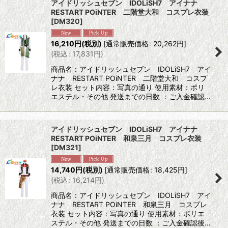
アイドリッシュセブン IDOLiSH7 アイナナ
RESTART POiNTER 二階堂大和 コスプレ衣装
[
DM320
]
16,210
円
(税別)
[
通常販売価格
:
20,262
円
]
(
税込
:
17,831
円
)
商品名：アイドリッシュセブン IDOLiSH7 アイ
ナナ RESTART POiNTER 二階堂大和 コスプ
レ衣装 セット内容：写真の通り 使用素材：ポリ
エステル・その他 発送までの日数 ：ご入金確認…
アイドリッシュセブン IDOLiSH7 アイナナ
RESTART POiNTER 和泉三月 コスプレ衣装
[
DM321
]
14,740
円
(税別)
[
通常販売価格
:
18,425
円
]
(
税込
:
16,214
円
)
商品名：アイドリッシュセブン IDOLiSH7 アイ
ナナ RESTART POiNTER 和泉三月 コスプレ
衣装 セット内容：写真の通り 使用素材：ポリエ
ステル・その他 発送までの日数 ：ご入金確認後…