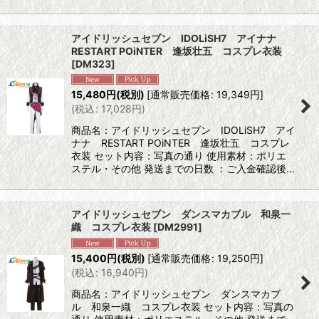
アイドリッシュセブン IDOLiSH7 アイナナ
RESTART POiNTER 逢坂壮五 コスプレ衣装
[
DM323
]
15,480
円
(税別)
[
通常販売価格
:
19,349
円
]
(
税込
:
17,028
円
)
商品名：アイドリッシュセブン IDOLiSH7 アイ
ナナ RESTART POiNTER 逢坂壮五 コスプレ
衣装 セット内容：写真の通り 使用素材：ポリエ
ステル・その他 発送までの日数 ：ご入金確認後…
アイドリッシュセブン ダンスマカブル 和泉一
織 コスプレ衣装
[
DM2991
]
15,400
円
(税別)
[
通常販売価格
:
19,250
円
]
(
税込
:
16,940
円
)
商品名：アイドリッシュセブン ダンスマカブ
ル 和泉一織 コスプレ衣装 セット内容：写真の