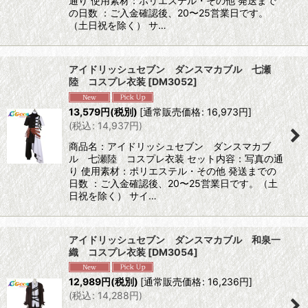
通り 使用素材：ポリエステル・その他 発送まで
の日数 ：ご入金確認後、20〜25営業日です。
（土日祝を除く） サ…
アイドリッシュセブン ダンスマカブル 七瀬
陸 コスプレ衣装
[
DM3052
]
13,579
円
(税別)
[
通常販売価格
:
16,973
円
]
(
税込
:
14,937
円
)
商品名：アイドリッシュセブン ダンスマカブ
ル 七瀬陸 コスプレ衣装 セット内容：写真の通
り 使用素材：ポリエステル・その他 発送までの
日数 ：ご入金確認後、20〜25営業日です。（土
日祝を除く） サイ…
アイドリッシュセブン ダンスマカブル 和泉一
織 コスプレ衣装
[
DM3054
]
12,989
円
(税別)
[
通常販売価格
:
16,236
円
]
(
税込
:
14,288
円
)