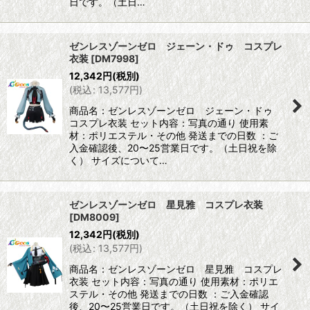
日です。（土日…
ゼンレスゾーンゼロ ジェーン・ドゥ コスプレ
衣装
[
DM7998
]
12,342
円
(税別)
(
税込
:
13,577
円
)
商品名：ゼンレスゾーンゼロ ジェーン・ドゥ
コスプレ衣装 セット内容：写真の通り 使用素
材：ポリエステル・その他 発送までの日数 ：ご
入金確認後、20〜25営業日です。（土日祝を除
く） サイズについて…
ゼンレスゾーンゼロ 星見雅 コスプレ衣装
[
DM8009
]
12,342
円
(税別)
(
税込
:
13,577
円
)
商品名：ゼンレスゾーンゼロ 星見雅 コスプレ
衣装 セット内容：写真の通り 使用素材：ポリエ
ステル・その他 発送までの日数 ：ご入金確認
後、20〜25営業日です。（土日祝を除く） サイ