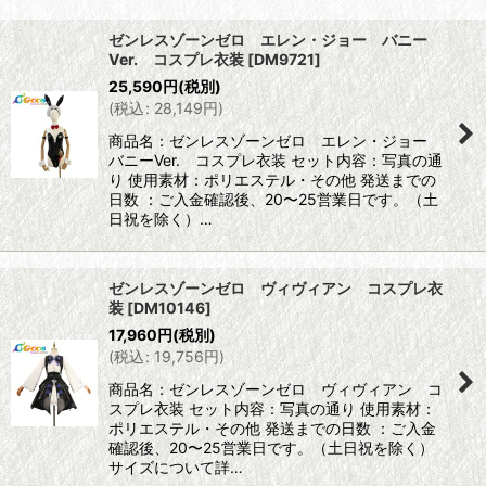
表示数
:
ゼンレスゾーンゼロ エレン・ジョー バニー
Ver. コスプレ衣装
[
DM9721
]
並び順
:
25,590
円
(税別)
(
税込
:
28,149
円
)
絞り込む
商品名：ゼンレスゾーンゼロ エレン・ジョー
バニーVer. コスプレ衣装 セット内容：写真の通
り 使用素材：ポリエステル・その他 発送までの
日数 ：ご入金確認後、20〜25営業日です。（土
日祝を除く）…
ゼンレスゾーンゼロ ヴィヴィアン コスプレ衣
装
[
DM10146
]
17,960
円
(税別)
(
税込
:
19,756
円
)
商品名：ゼンレスゾーンゼロ ヴィヴィアン コ
スプレ衣装 セット内容：写真の通り 使用素材：
ポリエステル・その他 発送までの日数 ：ご入金
確認後、20〜25営業日です。（土日祝を除く）
サイズについて詳…