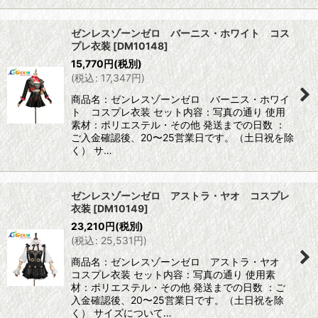
ゼンレスゾーンゼロ バーニス・ホワイト コス
プレ衣装
[
DM10148
]
15,770
円
(税別)
(
税込
:
17,347
円
)
商品名：ゼンレスゾーンゼロ バーニス・ホワイ
ト コスプレ衣装 セット内容：写真の通り 使用
素材：ポリエステル・その他 発送までの日数 ：
ご入金確認後、20〜25営業日です。（土日祝を除
く） サ…
ゼンレスゾーンゼロ アストラ・ヤオ コスプレ
衣装
[
DM10149
]
23,210
円
(税別)
(
税込
:
25,531
円
)
商品名：ゼンレスゾーンゼロ アストラ・ヤオ
コスプレ衣装 セット内容：写真の通り 使用素
材：ポリエステル・その他 発送までの日数 ：ご
入金確認後、20〜25営業日です。（土日祝を除
く） サイズについて…