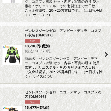
グ コスプレ衣装 セット内容：写真の通り 使用
素材：ポリエステル・その他 発送までの日数 ：
ご入金確認後、20〜25営業日です。（土日祝を除
く） サイズにつ…
ゼンレスゾーンゼロ アンビー・デマラ コスプ
レ衣装
[
DM6917
]
18,700
円
(税別)
(
税込
:
20,570
円
)
商品名：ゼンレスゾーンゼロ アンビー・デマ
ラ コスプレ衣装 セット内容：写真の通り 使用
素材：ポリエステル・その他 発送までの日数 ：
ご入金確認後、20〜25営業日です。（土日祝を除
く） サイズについ…
ゼンレスゾーンゼロ ニコ・デマラ コスプレ衣
装
[
DM6916
]
15,477
円
(税別)