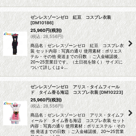
ゼンレスゾーンゼロ 紅豆 コスプレ衣装
[
DM10186
]
25,960
円
(税別)
(
税込
:
28,556
円
)
商品名：ゼンレスゾーンゼロ 紅豆 コスプレ衣
装 セット内容：写真の通り 使用素材：ポリエス
テル・その他 発送までの日数 ：ご入金確認後、
20〜25営業日です。（土日祝を除く） サイズに
ついて詳しくは↓…
ゼンレスゾーンゼロ アリス・タイムフィール
ド タイム香る海辺 コスプレ衣装
[
DM10223
]
25,960
円
(税別)
(
税込
:
28,556
円
)
商品名：ゼンレスゾーンゼロ アリス・タイムフ
ィールド タイム香る海辺 コスプレ衣装 セット
内容：写真の通り 使用素材：ポリエステル・その
他 発送までの日数 ：ご入金確認後、20〜25営業