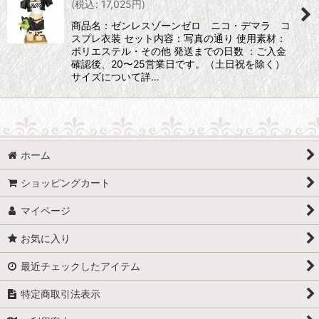
(
税込
:
17,025
円
)
商品名：ゼンレスゾーンゼロ ニコ・デマラ コ
スプレ衣装 セット内容：写真の通り 使用素材：
ポリエステル・その他 発送までの日数 ：ご入金
確認後、20〜25営業日です。（土日祝を除く）
サイズについて詳…
ホーム
ショッピングカート
マイページ
お気に入り
最近チェックしたアイテム
特定商取引法表示