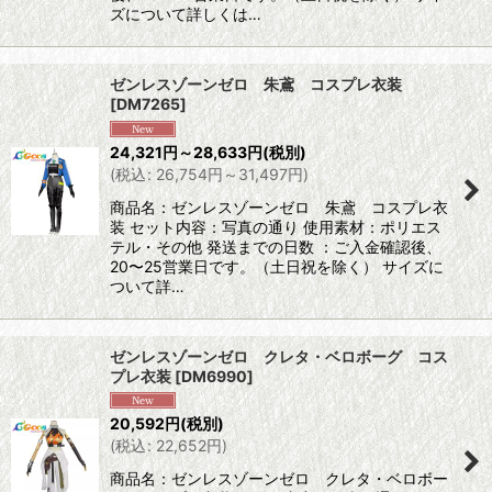
ズについて詳しくは…
ゼンレスゾーンゼロ 朱鳶 コスプレ衣装
[
DM7265
]
24,321
円
～28,633
円
(税別)
(
税込
:
26,754
円
～31,497
円
)
商品名：ゼンレスゾーンゼロ 朱鳶 コスプレ衣
装 セット内容：写真の通り 使用素材：ポリエス
テル・その他 発送までの日数 ：ご入金確認後、
20〜25営業日です。（土日祝を除く） サイズに
ついて詳…
ゼンレスゾーンゼロ クレタ・ベロボーグ コス
プレ衣装
[
DM6990
]
20,592
円
(税別)
(
税込
:
22,652
円
)
商品名：ゼンレスゾーンゼロ クレタ・ベロボー