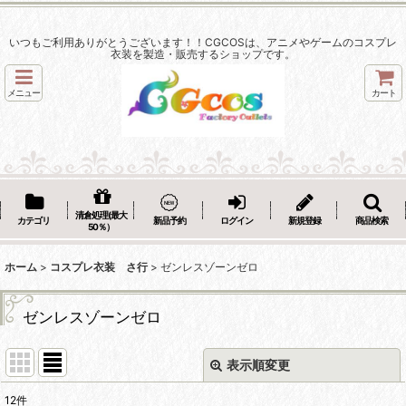
いつもご利用ありがとうございます！！CGCOSは、アニメやゲームのコスプレ
衣装を製造・販売するショップです。
メニュー
カート
清倉処理(最大
カテゴリ
新品予約
ログイン
新規登録
商品検索
50％）
ホーム
>
コスプレ衣装 さ行
>
ゼンレスゾーンゼロ
ゼンレスゾーンゼロ
表示順変更
閉じる
12
件