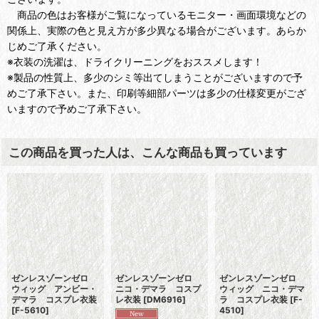
商品の色はお客様がご覧になっているモニター・画面環境などの
関係上、実際の色と見え方が多少異なる場合がございます。あらか
じめご了承ください。
※衣装の洗濯は、ドライクリーニングをおススメします！
※製品の性質上、多少のシミ等出てしまうことがございますので予
めご了承下さい。また、印刷等細部パーツは多少の仕様変更がござ
いますので予めご了承下さい。
この商品を買った人は、こんな商品も買っています
ゼンレスゾーンゼロ
ゼンレスゾーンゼロ
ゼンレスゾーンゼロ
ウィッグ アンビー・
ニコ・デマラ コスプ
ウィッグ ニコ・デマ
デマラ コスプレ衣装
レ衣装
[
DM6916
]
ラ コスプレ衣装
[
F-
[
F-5610
]
4510
]