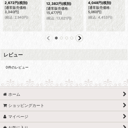
2,672
円
(税別)
4,048
円
(税別)
12,382
円
(税別)
[
通常販売価格
:
[
通常販売価格
:
[
通常販売価格
:
3,340
円
]
5,060
円
]
15,477
円
]
(
税込
:
2,940
円
)
(
税込
:
4,453
円
)
(
税込
:
13,621
円
)
レビュー
0
件のレビュー
ホーム
ショッピングカート
マイページ
お気に入り