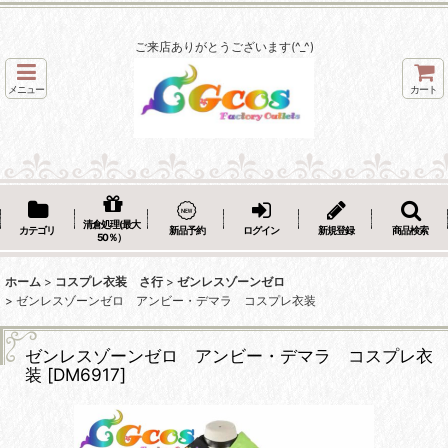
ご来店ありがとうございます(^_^)
メニュー
カート
清倉処理(最大
カテゴリ
新品予約
ログイン
新規登録
商品検索
50％）
ホーム
>
コスプレ衣装 さ行
>
ゼンレスゾーンゼロ
>
ゼンレスゾーンゼロ アンビー・デマラ コスプレ衣装
ゼンレスゾーンゼロ アンビー・デマラ コスプレ衣
装
[
DM6917
]