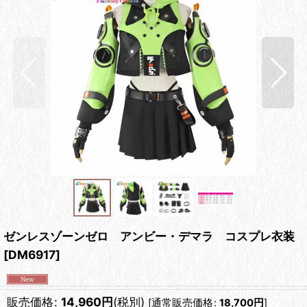
ゼンレスゾーンゼロ アンビー・デマラ コスプレ衣装
[
DM6917
]
販売価格
:
14,960
円
(税別)
[
通常販売価格
:
18,700
円
]