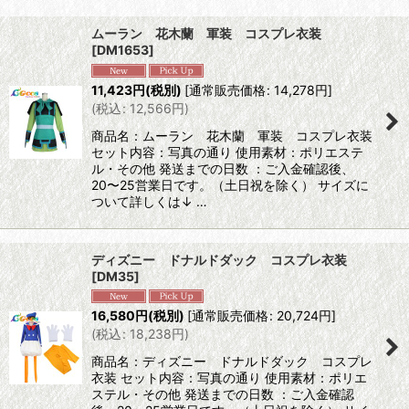
表示数
:
ムーラン 花木蘭 軍装 コスプレ衣装
[
DM1653
]
並び順
:
11,423
円
(税別)
[
通常販売価格
:
14,278
円
]
(
税込
:
12,566
円
)
絞り込む
商品名：ムーラン 花木蘭 軍装 コスプレ衣装
セット内容：写真の通り 使用素材：ポリエステ
ル・その他 発送までの日数 ：ご入金確認後、
20〜25営業日です。（土日祝を除く） サイズに
ついて詳しくは↓ …
ディズニー ドナルドダック コスプレ衣装
[
DM35
]
16,580
円
(税別)
[
通常販売価格
:
20,724
円
]
(
税込
:
18,238
円
)
商品名：ディズニー ドナルドダック コスプレ
衣装 セット内容：写真の通り 使用素材：ポリエ
ステル・その他 発送までの日数 ：ご入金確認