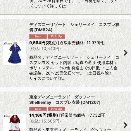
後、20〜25営業日です。（土日祝を除く） サイ
ズについて詳しくは…
ディズニーリゾート シェリーメイ コスプレ衣
装
[
DM824
]
9,584
円
(税別)
[
通常販売価格
:
11,979
円
]
(
税込
:
10,543
円
)
商品名：ディズニーリゾート シェリーメイ コ
スプレ衣装 セット内容：写真の通り 使用素材：
ポリエステル・その他 発送までの日数 ：ご入金
確認後、20〜25営業日です。（土日祝を除く）
サイズについて詳…
東京ディズニーランド ダッフィー
Shelliemay コスプレ衣装
[
DM1267
]
14,186
円
(税別)
[
通常販売価格
:
17,732
円
]
(
税込
:
15,605
円
)
商品名：東京ディズニーランド ダッフィー