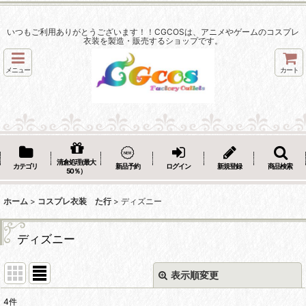
いつもご利用ありがとうございます！！CGCOSは、アニメやゲームのコスプレ
衣装を製造・販売するショップです。
メニュー
カート
清倉処理(最大
カテゴリ
新品予約
ログイン
新規登録
商品検索
50％）
ホーム
>
コスプレ衣装 た行
>
ディズニー
ディズニー
表示順変更
閉じる
4
件