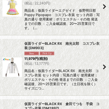
(
税込
:
22,240
円
)
商品名：仮面ライダーエグゼイド 仮野明日那
Poppy Pipopapo コスプレ衣装 セット内容：写
真の通り 使用素材：ポリエステル・その他 発送
までの日数 ：ご入金確認後、20〜25営業日で
す。（…
仮面ライダーBLACK RX 南光太郎 コスプレ衣
装
[
DM903
]
11,979
円
(税別)
(
税込
:
13,177
円
)
商品名：仮面ライダーBLACK RX 南光太郎 コ
スプレ衣装 セット内容：写真の通り 使用素材：
ポリエステル・その他 発送までの日数 ：ご入金
確認後、20〜25営業日です。（土日祝を除く）
サイズにつ…
仮面ライダーBLACK RX 倉田てつを 手袋 コ
スプレ衣装
[
DM2897
]