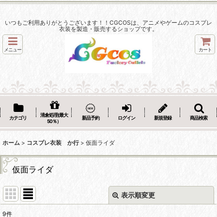
いつもご利用ありがとうございます！！CGCOSは、アニメやゲームのコスプレ
衣装を製造・販売するショップです。
メニュー
カート
清倉処理(最大
カテゴリ
新品予約
ログイン
新規登録
商品検索
50％）
ホーム
>
コスプレ衣装 か行
>
仮面ライダ
仮面ライダ
表示順変更
閉じる
9
件