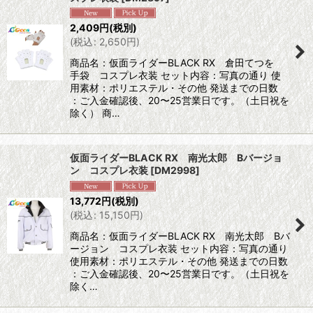
2,409
円
(税別)
(
税込
:
2,650
円
)
商品名：仮面ライダーBLACK RX 倉田てつを
手袋 コスプレ衣装 セット内容：写真の通り 使
用素材：ポリエステル・その他 発送までの日数
：ご入金確認後、20〜25営業日です。（土日祝を
除く） 商…
仮面ライダーBLACK RX 南光太郎 Bバージョ
ン コスプレ衣装
[
DM2998
]
13,772
円
(税別)
(
税込
:
15,150
円
)
商品名：仮面ライダーBLACK RX 南光太郎 Bバ
ージョン コスプレ衣装 セット内容：写真の通り
使用素材：ポリエステル・その他 発送までの日数
：ご入金確認後、20〜25営業日です。（土日祝を
除く…