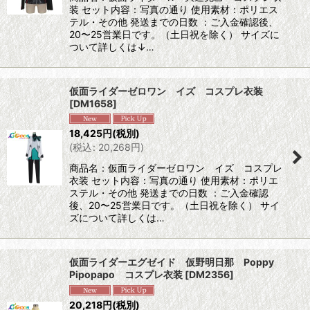
装 セット内容：写真の通り 使用素材：ポリエス
テル・その他 発送までの日数 ：ご入金確認後、
20〜25営業日です。（土日祝を除く） サイズに
ついて詳しくは↓…
仮面ライダーゼロワン イズ コスプレ衣装
[
DM1658
]
18,425
円
(税別)
(
税込
:
20,268
円
)
商品名：仮面ライダーゼロワン イズ コスプレ
衣装 セット内容：写真の通り 使用素材：ポリエ
ステル・その他 発送までの日数 ：ご入金確認
後、20〜25営業日です。（土日祝を除く） サイ
ズについて詳しくは…
仮面ライダーエグゼイド 仮野明日那 Poppy
Pipopapo コスプレ衣装
[
DM2356
]
20,218
円
(税別)