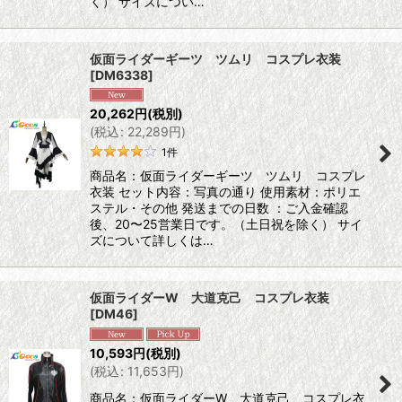
く） サイズについ…
仮面ライダーギーツ ツムリ コスプレ衣装
[
DM6338
]
20,262
円
(税別)
(
税込
:
22,289
円
)
1
件
商品名：仮面ライダーギーツ ツムリ コスプレ
衣装 セット内容：写真の通り 使用素材：ポリエ
ステル・その他 発送までの日数 ：ご入金確認
後、20〜25営業日です。（土日祝を除く） サイ
ズについて詳しくは…
仮面ライダーW 大道克己 コスプレ衣装
[
DM46
]
10,593
円
(税別)
(
税込
:
11,653
円
)
商品名：仮面ライダーW 大道克己 コスプレ衣