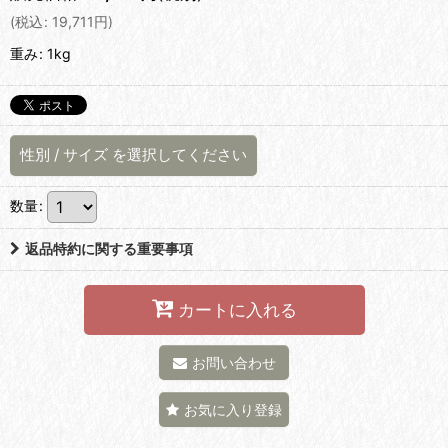
(
税込
:
19,711
円
)
重み
:
1kg
性別
/
サイズ
を選択してください
数量
:
返品特約に関する重要事項
カートに入れる
お問い合わせ
お気に入り登録