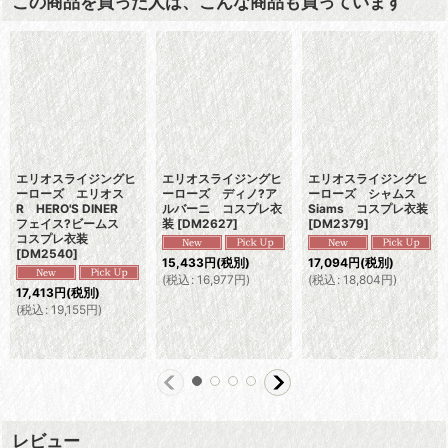
この商品を買った人は、こんな商品も買っています
エリオスライジングヒ
エリオスライジングヒ
エリオスライジングヒ
ーローズ エリオス
ーローズ ディノ?ア
ーローズ シャムス
R HERO'S DINER
ルバーニ コスプレ衣
Siams コスプレ衣装
フェイス?ビームス
装
[
DM2627
]
[
DM2379
]
コスプレ衣装
[
DM2540
]
15,433
円
(税別)
17,094
円
(税別)
(
税込
:
16,977
円
)
(
税込
:
18,804
円
)
17,413
円
(税別)
(
税込
:
19,155
円
)
レビュー