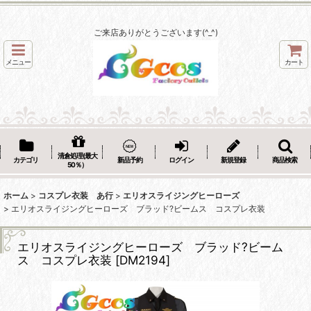
ご来店ありがとうございます(^_^)
メニュー
カート
清倉処理(最大
カテゴリ
新品予約
ログイン
新規登録
商品検索
50％）
ホーム
>
コスプレ衣装 あ行
>
エリオスライジングヒーローズ
>
エリオスライジングヒーローズ ブラッド?ビームス コスプレ衣装
エリオスライジングヒーローズ ブラッド?ビーム
ス コスプレ衣装
[
DM2194
]