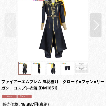
ファイアーエムブレム 風花雪月 クロード=フォン=リー
ガン コスプレ衣装
[
DM1651
]
販売価格
:
18,887
円
(税別)