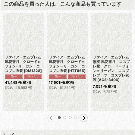
この商品を買った人は、こんな商品も買っています
ファイアーエムブレム
ファイアーエムブレム
ファイアーエムブレム
風花雪月 クロード=
風花雪月 クロード＝
無双 風花雪月 コスプ
フォン=リーガン コ
フォン＝リーガン コ
レ靴 クロード＝フォ
スプレ衣装
[
DM1328
]
スプレ衣装
[
HTT865
]
ン＝リーガン コスプ
レブーツ コスプレ衣
装
[
ACS-3406
]
41,448
円
(税別)
17,501
円
(税別)
7,051
円
(税別)
(
税込
:
45,593
円
)
(
税込
:
19,252
円
)
(
税込
:
7,757
円
)