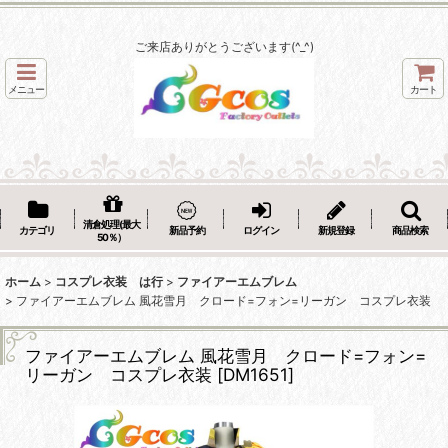
ご来店ありがとうございます(^_^)
メニュー
カート
清倉処理(最大
カテゴリ
新品予約
ログイン
新規登録
商品検索
50％）
ホーム
>
コスプレ衣装 は行
>
ファイアーエムブレム
>
ファイアーエムブレム 風花雪月 クロード=フォン=リーガン コスプレ衣装
ファイアーエムブレム 風花雪月 クロード=フォン=
リーガン コスプレ衣装
[
DM1651
]