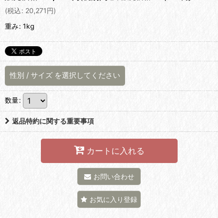
(
税込
:
20,271
円
)
重み
:
1kg
性別
/
サイズ
を選択してください
数量
:
返品特約に関する重要事項
カートに入れる
お問い合わせ
お気に入り登録