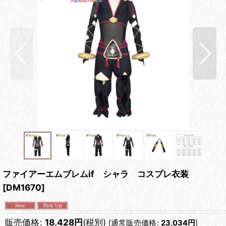
ファイアーエムブレムif シャラ コスプレ衣装
[
DM1670
]
販売価格
:
18,428
円
(税別)
[
通常販売価格
:
23,034
円
]