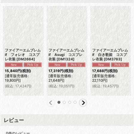
ファイアーエムブレム
ファイアーエムブレム
ファイアーエムブレム
if フォレオ コスプ
if Asugi コスプレ
if 白き歌姫 コスプ
レ衣装
[
DM2664
]
衣装
[
DM1324
]
レ衣装
[
DM3763
]
15,840
円
(税別)
17,319
円
(税別)
17,688
円
(税別)
[
通常販売価格
:
[
通常販売価格
:
[
通常販売価格
:
19,800
円
]
21,648
円
]
22,110
円
]
(
税込
:
17,424
円
)
(
税込
:
19,051
円
)
(
税込
:
19,457
円
)
レビュー
0
件のレビュー