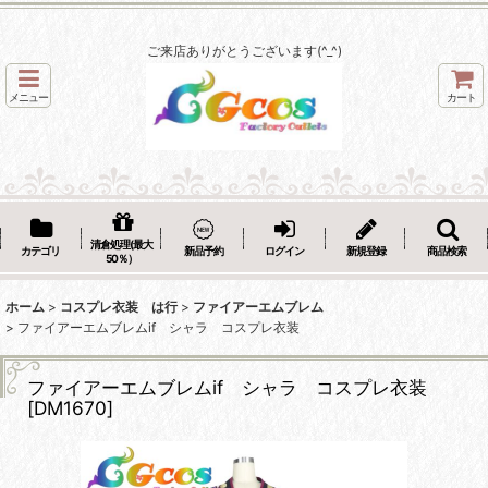
ご来店ありがとうございます(^_^)
メニュー
カート
清倉処理(最大
カテゴリ
新品予約
ログイン
新規登録
商品検索
50％）
ホーム
>
コスプレ衣装 は行
>
ファイアーエムブレム
>
ファイアーエムブレムif シャラ コスプレ衣装
ファイアーエムブレムif シャラ コスプレ衣装
[
DM1670
]