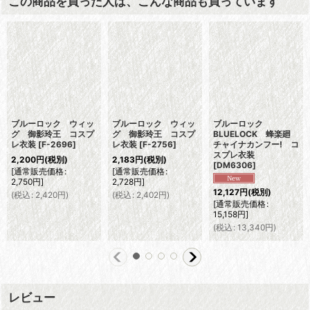
この商品を買った人は、こんな商品も買っています
ブルーロック ウィッ
ブルーロック ウィッ
ブルーロック
グ 御影玲王 コスプ
グ 御影玲王 コスプ
BLUELOCK 蜂楽廻
レ衣装
[
F-2696
]
レ衣装
[
F-2756
]
チャイナカンフー! コ
スプレ衣装
2,200
円
(税別)
2,183
円
(税別)
[
DM6306
]
[
通常販売価格
:
[
通常販売価格
:
2,750
円
]
2,728
円
]
12,127
円
(税別)
(
税込
:
2,420
円
)
(
税込
:
2,402
円
)
[
通常販売価格
:
15,158
円
]
(
税込
:
13,340
円
)
レビュー