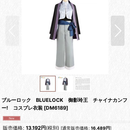
ブルーロック BLUELOCK 御影玲王 チャイナカンフ
ー! コスプレ衣装
[
DM6189
]
販売価格
:
13,192
円
(税別)
[
通常販売価格
:
16,489
円
]