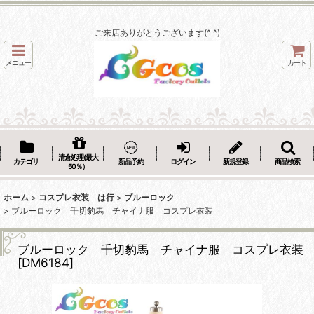
ご来店ありがとうございます(^_^)
メニュー
カート
清倉処理(最大
カテゴリ
新品予約
ログイン
新規登録
商品検索
50％）
ホーム
>
コスプレ衣装 は行
>
ブルーロック
>
ブルーロック 千切豹馬 チャイナ服 コスプレ衣装
ブルーロック 千切豹馬 チャイナ服 コスプレ衣装
[
DM6184
]