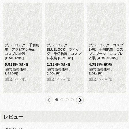
ブルーロック 千切豹
ブルーロック
ブルーロック コスプ
馬 アラビアンVer.
BLUELOCK ウィッ
レ靴 千切豹馬 コス
コスプレ衣装
グ 千切豹馬 コスプ
プレブーツ コスプレ
[
DM10799
]
レ衣装
[
F-2541
]
衣装
[
ACS-3965
]
6,928
円
(税別)
2,324
円
(税別)
4,788
円
(税別)
[
通常販売価格
:
[
通常販売価格
:
[
通常販売価格
:
8,660
円
]
2,904
円
]
5,984
円
]
(
税込
:
7,621
円
)
(
税込
:
2,557
円
)
(
税込
:
5,267
円
)
レビュー