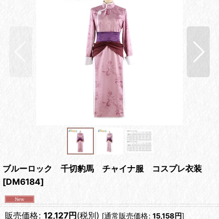
ブルーロック 千切豹馬 チャイナ服 コスプレ衣装
[
DM6184
]
販売価格
:
12,127
円
(税別)
[
通常販売価格
:
15,158
円
]