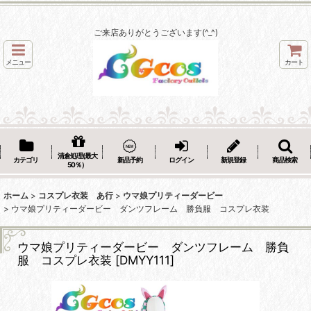
ご来店ありがとうございます(^_^)
メニュー
カート
清倉処理(最大
カテゴリ
新品予約
ログイン
新規登録
商品検索
50％）
ホーム
>
コスプレ衣装 あ行
>
ウマ娘プリティーダービー
>
ウマ娘プリティーダービー ダンツフレーム 勝負服 コスプレ衣装
ウマ娘プリティーダービー ダンツフレーム 勝負
服 コスプレ衣装
[
DMYY111
]