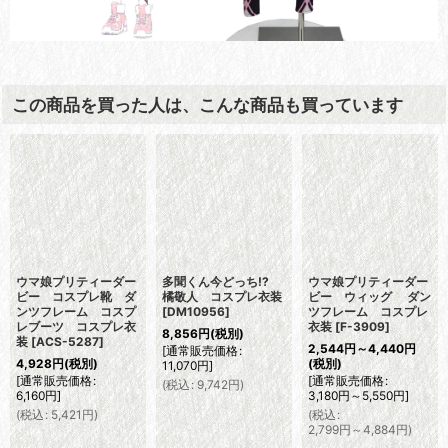
この商品を買った人は、こんな商品も買っています
ウマ娘プリティーダー
多聞くん今どっち!?
ウマ娘プリティーダー
ビー コスプレ靴 ダ
橘敬人 コスプレ衣装
ビー ウィッグ ダン
ンツフレーム コスプ
[
DM10956
]
ツフレーム コスプレ
レブーツ コスプレ衣
衣装
[
F-3909
]
8,856
円
(税別)
装
[
ACS-5287
]
2,544
円
～4,440
円
[
通常販売価格
:
4,928
円
(税別)
(税別)
11,070
円
]
[
通常販売価格
:
[
通常販売価格
:
(
税込
:
9,742
円
)
6,160
円
]
3,180
円
～5,550
円
]
(
税込
:
5,421
円
)
(
税込
:
2,799
円
～4,884
円
)