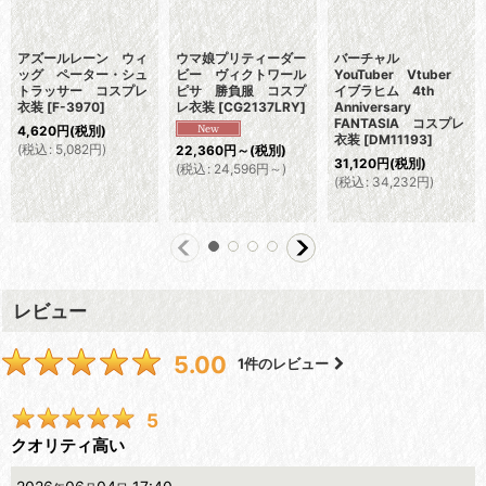
アズールレーン ウィ
ウマ娘プリティーダー
バーチャル
ッグ ペーター・シュ
ビー ヴィクトワール
YouTuber Vtuber
トラッサー コスプレ
ピサ 勝負服 コスプ
イブラヒム 4th
衣装
[
F-3970
]
レ衣装
[
CG2137LRY
]
Anniversary
FANTASIA コスプレ
4,620
円
(税別)
衣装
[
DM11193
]
(
税込
:
5,082
円
)
22,360
円
～
(税別)
31,120
円
(税別)
(
税込
:
24,596
円
～
)
(
税込
:
34,232
円
)
レビュー
5.00
1
件のレビュー
5
クオリティ高い