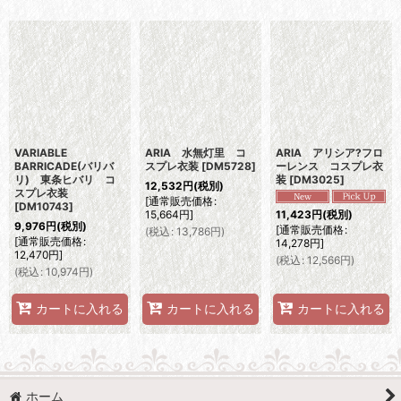
表示数
:
並び順
:
絞り込む
VARIABLE
ARIA 水無灯里 コ
ARIA アリシア?フロ
BARRICADE(バリバ
スプレ衣装
[
DM5728
]
ーレンス コスプレ衣
リ) 東条ヒバリ コ
装
[
DM3025
]
12,532
円
(税別)
スプレ衣装
[
通常販売価格
:
[
DM10743
]
15,664
円
]
11,423
円
(税別)
9,976
円
(税別)
[
通常販売価格
:
(
税込
:
13,786
円
)
[
通常販売価格
:
14,278
円
]
12,470
円
]
(
税込
:
12,566
円
)
(
税込
:
10,974
円
)
カートに入れる
カートに入れる
カートに入れる
ホーム