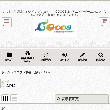
いつもご利用ありがとうございます！！CGCOSは、アニメやゲームのコスプレ
衣装を製造・販売するショップです。
メニュー
カート
清倉処理(最大
カテゴリ
新品予約
ログイン
新規登録
商品検索
50％）
ホーム
>
コスプレ衣装 あ行
>
ARIA
ARIA
表示順変更
閉じる
3
件