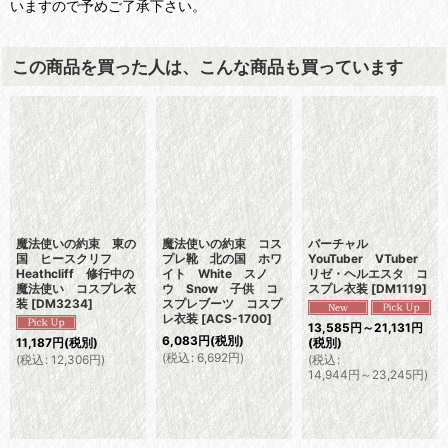
いますので予めご了承下さい。
この商品を買った人は、こんな商品も買っています
魔法使いの約束 東の
魔法使いの約束 コス
バーチャル
国 ヒースクリフ
プレ靴 北の国 ホワ
YouTuber VTuber
Heathcliff 修行中の
イト White スノ
リゼ・ヘルエスタ コ
魔法使い コスプレ衣
ウ Snow 子供 コ
スプレ衣装
[
DM1119
]
装
[
DM3234
]
スプレブーツ コスプ
レ衣装
[
ACS-1700
]
13,585
円
～21,131
円
6,083
円
(税別)
11,187
円
(税別)
(税別)
(
税込
:
6,692
円
)
(
税込
:
12,306
円
)
(
税込
:
14,944
円
～23,245
円
)