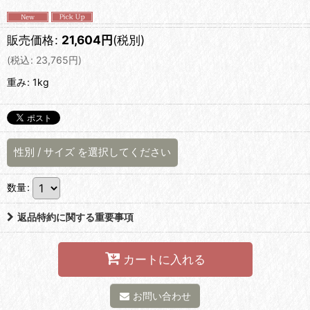
販売価格
:
21,604
円
(税別)
(
税込
:
23,765
円
)
重み
:
1kg
性別
/
サイズ
を選択してください
数量
:
返品特約に関する重要事項
カートに入れる
お問い合わせ