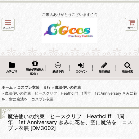
ご来店ありがとうございます(^_^)
メニュー
カート
清倉処理(最大
カテゴリ
新品予約
ログイン
新規登録
商品検索
50％）
ホーム
>
コスプレ衣装 ま行
>
魔法使いの約束
>
魔法使いの約束 ヒースクリフ Heathcliff 1周年 1st Anniversary きみに花
を、空に魔法を コスプレ衣装
魔法使いの約束 ヒースクリフ Heathcliff 1周
年 1st Anniversary きみに花を、空に魔法を コス
プレ衣装
[
DM3002
]