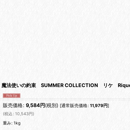
魔法使いの約束 SUMMER COLLECTION リケ Riq
販売価格
:
9,584
円
(税別)
[
通常販売価格
:
11,979
円
]
(
税込
:
10,543
円
)
重み
:
1kg