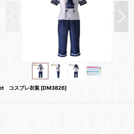
uet コスプレ衣装
[
DM3826
]