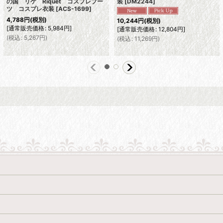
の国 リケ Riquet コスプレブー
装
[
DM2244
]
ツ コスプレ衣装
[
ACS-1699
]
4,788
円
(税別)
10,244
円
(税別)
[
通常販売価格
:
5,984
円
]
[
通常販売価格
:
12,804
円
]
(
税込
:
5,267
円
)
(
税込
:
11,269
円
)