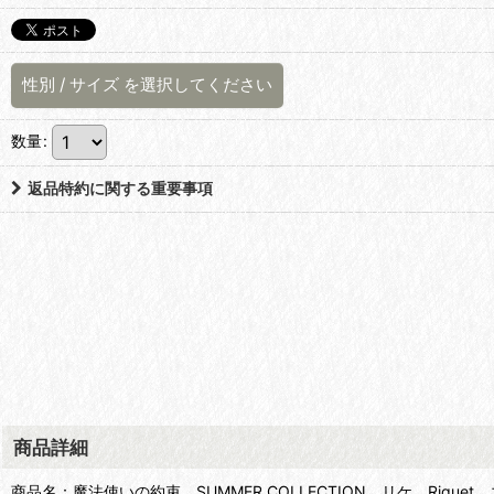
性別
/
サイズ
を選択してください
数量
:
返品特約に関する重要事項
商品詳細
商品名：魔法使いの約束 SUMMER COLLECTION リケ Rique