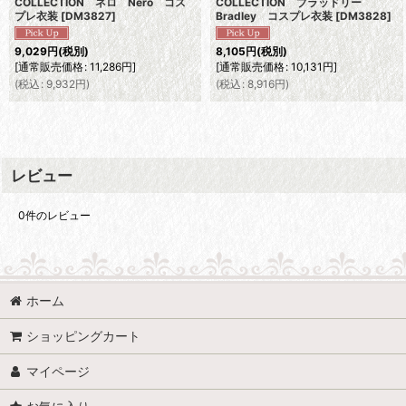
COLLECTION ネロ Nero コス
COLLECTION ブラッドリー
プレ衣装
[
DM3827
]
Bradley コスプレ衣装
[
DM3828
]
9,029
円
(税別)
8,105
円
(税別)
[
通常販売価格
:
11,286
円
]
[
通常販売価格
:
10,131
円
]
(
税込
:
9,932
円
)
(
税込
:
8,916
円
)
レビュー
0
件のレビュー
ホーム
ショッピングカート
マイページ