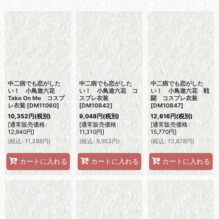
表示数
:
並び順
:
絞り込む
中二病でも恋がした
中二病でも恋がした
中二病でも恋がした
い！ 小鳥遊六花
い！ 小鳥遊六花 コ
い！ 小鳥遊六花 戦
Take On Me コスプ
スプレ衣装
闘 コスプレ衣装
レ衣装
[
DM11060
]
[
DM10842
]
[
DM10847
]
10,352
円
(税別)
9,048
円
(税別)
12,616
円
(税別)
[
通常販売価格
:
[
通常販売価格
:
[
通常販売価格
:
12,940
円
]
11,310
円
]
15,770
円
]
(
税込
:
11,388
円
)
(
税込
:
9,953
円
)
(
税込
:
13,878
円
)
カートに入れる
カートに入れる
カートに入れる