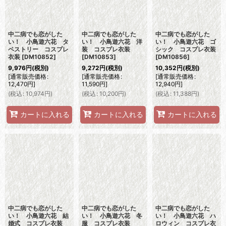
中二病でも恋がした
中二病でも恋がした
中二病でも恋がした
い！ 小鳥遊六花 タ
い！ 小鳥遊六花 洋
い！ 小鳥遊六花 ゴ
ペストリー コスプレ
装 コスプレ衣装
シック コスプレ衣装
衣装
[
DM10852
]
[
DM10853
]
[
DM10856
]
9,976
円
(税別)
9,272
円
(税別)
10,352
円
(税別)
[
通常販売価格
:
[
通常販売価格
:
[
通常販売価格
:
12,470
円
]
11,590
円
]
12,940
円
]
(
税込
:
10,974
円
)
(
税込
:
10,200
円
)
(
税込
:
11,388
円
)
カートに入れる
カートに入れる
カートに入れる
中二病でも恋がした
中二病でも恋がした
中二病でも恋がした
い！ 小鳥遊六花 結
い！ 小鳥遊六花 冬
い！ 小鳥遊六花 ハ
婚式 コスプレ衣装
服 コスプレ衣装
ロウィン コスプレ衣