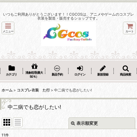
いつもご利用ありがとうございます！！CGCOSは、アニメやゲームのコスプレ
衣装を製造・販売するショップです。
メニュー
カート
清倉処理(最大
カテゴリ
新品予約
ログイン
新規登録
商品検索
50％）
ホーム
>
コスプレ衣装 た行
>
中二病でも恋がしたい!
中二病でも恋がしたい!
表示順変更
閉じる
11
件