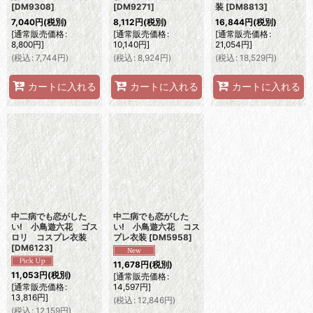
[
DM9308
]
[
DM9271
]
装
[
DM8813
]
7,040
円
(税別)
8,112
円
(税別)
16,844
円
(税別)
[
通常販売価格
:
[
通常販売価格
:
[
通常販売価格
:
8,800
円
]
10,140
円
]
21,054
円
]
(
税込
:
7,744
円
)
(
税込
:
8,924
円
)
(
税込
:
18,529
円
)
カートに入れる
カートに入れる
カートに入れる
中二病でも恋がした
中二病でも恋がした
い! 小鳥遊六花 ゴス
い! 小鳥遊六花 コス
ロリ コスプレ衣装
プレ衣装
[
DM5958
]
[
DM6123
]
11,678
円
(税別)
11,053
円
(税別)
[
通常販売価格
:
[
通常販売価格
:
14,597
円
]
13,816
円
]
(
税込
:
12,846
円
)
(
税込
:
12,159
円
)