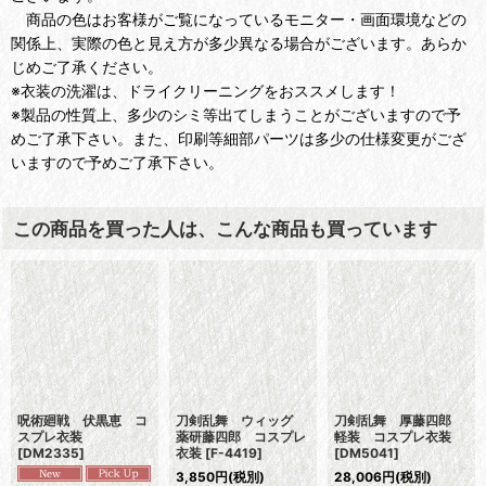
商品の色はお客様がご覧になっているモニター・画面環境などの
関係上、実際の色と見え方が多少異なる場合がございます。あらか
じめご了承ください。
※衣装の洗濯は、ドライクリーニングをおススメします！
※製品の性質上、多少のシミ等出てしまうことがございますので予
めご了承下さい。また、印刷等細部パーツは多少の仕様変更がござ
いますので予めご了承下さい。
この商品を買った人は、こんな商品も買っています
呪術廻戦 伏黒恵 コ
刀剣乱舞 ウィッグ
刀剣乱舞 厚藤四郎
スプレ衣装
薬研藤四郎 コスプレ
軽装 コスプレ衣装
[
DM2335
]
衣装
[
F-4419
]
[
DM5041
]
3,850
円
(税別)
28,006
円
(税別)