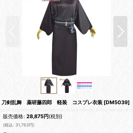
刀剣乱舞 薬研藤四郎 軽装 コスプレ衣装
[
DM5039
]
販売価格
:
28,875
円
(税別)
(
税込
:
31,763
円
)