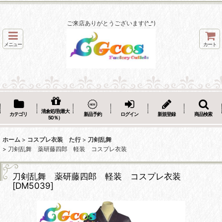
ご来店ありがとうございます(^_^)
メニュー
カート
清倉処理(最大
カテゴリ
新品予約
ログイン
新規登録
商品検索
50％）
ホーム
>
コスプレ衣装 た行
>
刀剣乱舞
>
刀剣乱舞 薬研藤四郎 軽装 コスプレ衣装
刀剣乱舞 薬研藤四郎 軽装 コスプレ衣装
[
DM5039
]