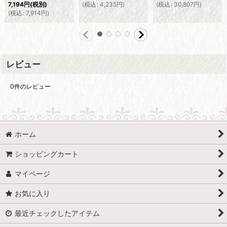
(
税込
:
4,235
円
)
(
税込
:
30,807
円
)
7,194
円
(税別)
(
税込
:
7,914
円
)
レビュー
0
件のレビュー
ホーム
ショッピングカート
マイページ
お気に入り
最近チェックしたアイテム