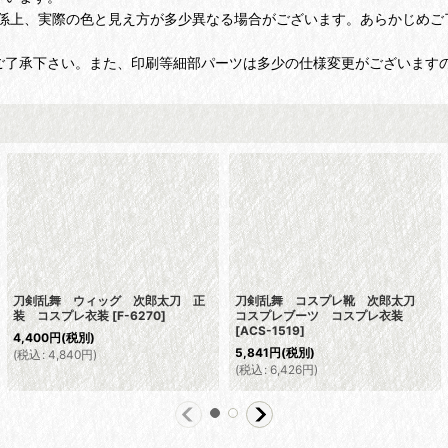
係上、実際の色と見え方が多少異なる場合がございます。あらかじめご
ご了承下さい。また、印刷等細部パーツは多少の仕様変更がございます
刀剣乱舞 ウィッグ 次郎太刀 正
刀剣乱舞 コスプレ靴 次郎太刀
装 コスプレ衣装
[
F-6270
]
コスプレブーツ コスプレ衣装
[
ACS-1519
]
4,400
円
(税別)
5,841
円
(税別)
(
税込
:
4,840
円
)
(
税込
:
6,426
円
)