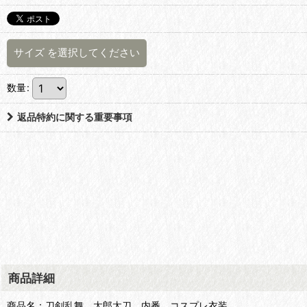
サイズ
を選択してください
数量
:
返品特約に関する重要事項
商品詳細
商品名：刀剣乱舞 太郎太刀 内番 コスプレ衣装