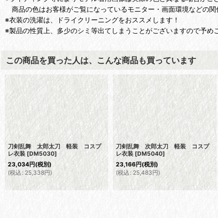
商品の色はお客様がご覧になっているモニター・画面環境などの関
※衣装の洗濯は、ドライクリーニングをおススメします！
※製品の性質上、多少のシミ等出てしまうことがございますので予め
この商品を買った人は、こんな商品も買っています
刀剣乱舞 太郎太刀 軽装 コスプ
刀剣乱舞 次郎太刀 軽装 コスプ
レ衣装
[
DM5030
]
レ衣装
[
DM5040
]
23,034
円
(税別)
23,166
円
(税別)
(
税込
:
25,338
円
)
(
税込
:
25,483
円
)