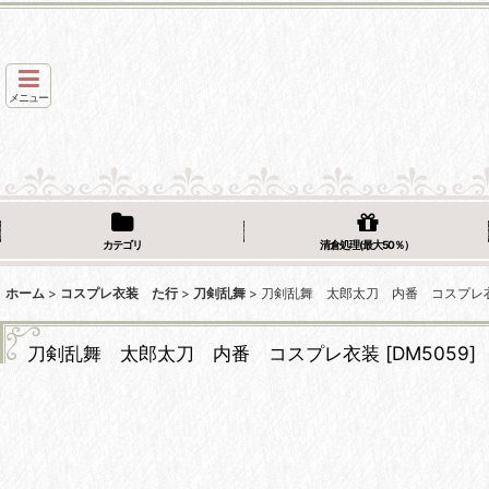
メニュー
カテゴリ
清倉処理(最大50％）
ホーム
>
コスプレ衣装 た行
>
刀剣乱舞
>
刀剣乱舞 太郎太刀 内番 コスプレ
刀剣乱舞 太郎太刀 内番 コスプレ衣装
[
DM5059
]