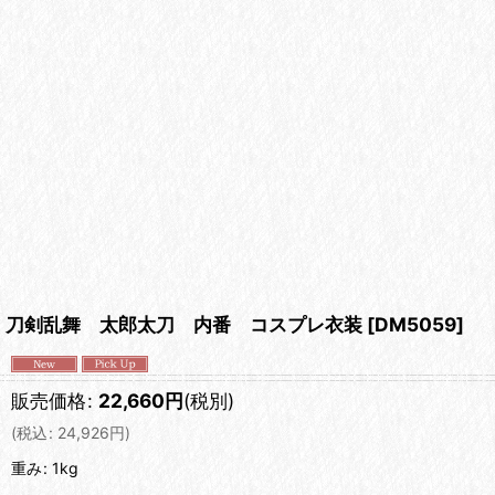
刀剣乱舞 太郎太刀 内番 コスプレ衣装
[
DM5059
]
販売価格
:
22,660
円
(税別)
(
税込
:
24,926
円
)
重み
:
1kg