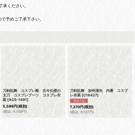
了承ください。
ので予めご了承下さい。
刀剣乱舞 コスプレ靴 古今伝授の
刀剣乱舞 加州清光 内番 コスプ
太刀 コスプレブーツ コスプレ衣
レ衣装
[
C18427
]
装
[
ACS-1491
]
5,599
円
(税別)
7,370
円
(税別)
(
税込
:
6,159
円
)
(
税込
:
8,107
円
)