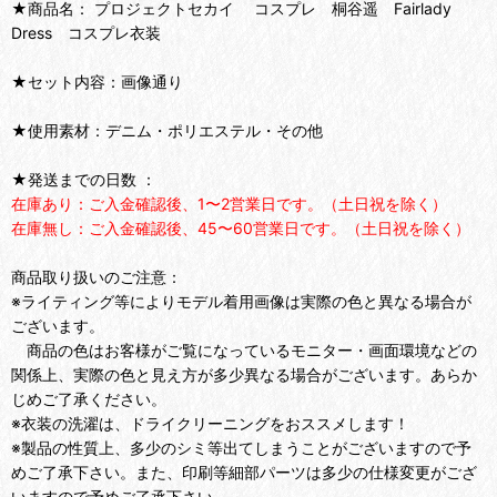
★商品名： プロジェクトセカイ コスプレ 桐谷遥 Fairlady
Dress コスプレ衣装
★セット内容：画像通り
★使用素材：デニム・ポリエステル・その他
★発送までの日数 ：
在庫あり：ご入金確認後、1〜2営業日です。（土日祝を除く）
在庫無し：ご入金確認後、45〜60営業日です。（土日祝を除く）
商品取り扱いのご注意：
※ライティング等によりモデル着用画像は実際の色と異なる場合が
ございます。
商品の色はお客様がご覧になっているモニター・画面環境などの
関係上、実際の色と見え方が多少異なる場合がございます。あらか
じめご了承ください。
※衣装の洗濯は、ドライクリーニングをおススメします！
※製品の性質上、多少のシミ等出てしまうことがございますので予
めご了承下さい。また、印刷等細部パーツは多少の仕様変更がござ
いますので予めご了承下さい。