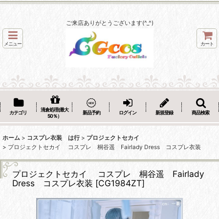
ご来店ありがとうございます(^_^)
メニュー
カート
清倉処理(最大
カテゴリ
新品予約
ログイン
新規登録
商品検索
50％）
ホーム
>
コスプレ衣装 は行
>
プロジェクトセカイ
>
プロジェクトセカイ コスプレ 桐谷遥 Fairlady Dress コスプレ衣装
プロジェクトセカイ コスプレ 桐谷遥 Fairlady
Dress コスプレ衣装
[
CG1984ZT
]