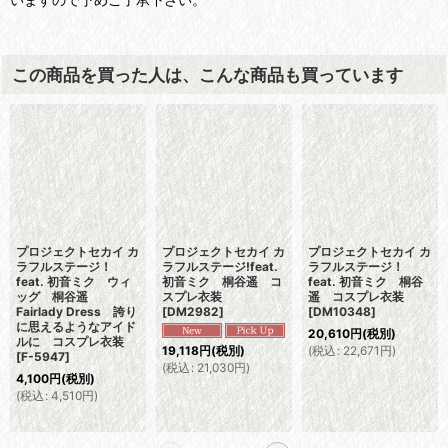
この商品を買った人は、こんな商品も買っています
プロジェクトセカイ カ
プロジェクトセカイ カ
プロジェクトセカイ カ
ラフルステージ！
ラフルステージ!feat.
ラフルステージ！
feat. 初音ミク ウィ
初音ミク 桐谷遥 コ
feat. 初音ミク 桐谷
ッグ 桐谷遥
スプレ衣装
遥 コスプレ衣装
Fairlady Dress 誇り
[
DM2982
]
[
DM10348
]
に思えるようなアイド
20,610
円
(税別)
ルに コスプレ衣装
(
税込
:
22,671
円
)
19,118
円
(税別)
[
F-5947
]
(
税込
:
21,030
円
)
4,100
円
(税別)
(
税込
:
4,510
円
)