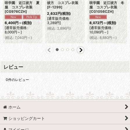
咲学園 近江彼方 夏
彼方 コスプレ衣装
咲学園 近江彼方 冬
服 コスプレ衣装
[
F-1299
]
服 コスプレ衣装
[
CG976CZH
]
[
CG1056CZH
]
2,632
円
(税別)
[
通常販売価格
:
3,289
円
]
6,400
円
～
(税別)
8,072
円
～
(税別)
[
通常販売価格
:
[
通常販売価格
:
(
税込
:
2,896
円
)
8,000
円
～
]
10,090
円
～
]
(
税込
:
7,040
円
～
)
(
税込
:
8,880
円
～
)
レビュー
0
件のレビュー
ホーム
ショッピングカート
マイページ