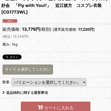
好会 「Fly with You!!」 近江彼方 コスプレ衣装
[
CG1773WL
]
販売価格
:
13,776
円
(税別)
[
通常販売価格
:
17,220
円
]
(
税込
:
15,154
円
)
重み
:
1kg
サイズ
を選択してください
数量
:
返品特約に関する重要事項
カートに入れる