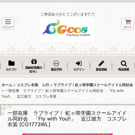
ご来店ありがとうございます(^_^)
メニュー
カート
清倉処理(最大
カテゴリ
新品予約
ログイン
新規登録
商品検索
50％）
ホーム
>
コスプレ衣装 ら行
>
ラブライブ！虹ヶ咲学園スクールアイドル同好会
>
一部在庫 ラブライブ！ 虹ヶ咲学園スクールアイドル同好会 「Fly with
You!!」 近江彼方 コスプレ衣装
一部在庫 ラブライブ！ 虹ヶ咲学園スクールアイド
ル同好会 「Fly with You!!」 近江彼方 コスプレ
衣装
[
CG1773WL
]