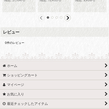
(
税込
:
27,104
円
)
(
税込
:
15,452
円
)
(
税込
:
9,426
円
)
レビュー
0
件のレビュー
ホーム
ショッピングカート
マイページ
お気に入り
最近チェックしたアイテム