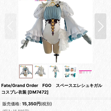
Fate/Grand Order FGO スペースエレシュキガル
コスプレ衣装
[
DM7472
]
販売価格
:
15,350
円
(税別)
(
税込
:
16,885
円
)