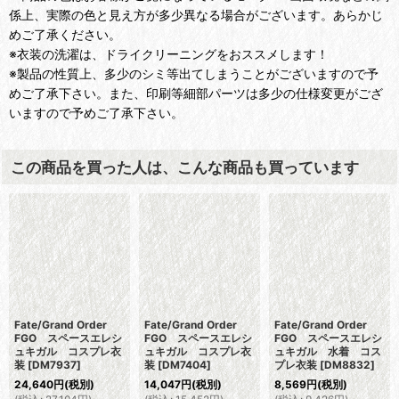
係上、実際の色と見え方が多少異なる場合がございます。あらかじ
めご了承ください。
※衣装の洗濯は、ドライクリーニングをおススメします！
※製品の性質上、多少のシミ等出てしまうことがございますので予
めご了承下さい。また、印刷等細部パーツは多少の仕様変更がござ
いますので予めご了承下さい。
この商品を買った人は、こんな商品も買っています
Fate/Grand Order
Fate/Grand Order
Fate/Grand Order
FGO スペースエレシ
FGO スペースエレシ
FGO スペースエレシ
ュキガル コスプレ衣
ュキガル コスプレ衣
ュキガル 水着 コス
装
[
DM7937
]
装
[
DM7404
]
プレ衣装
[
DM8832
]
24,640
円
(税別)
14,047
円
(税別)
8,569
円
(税別)