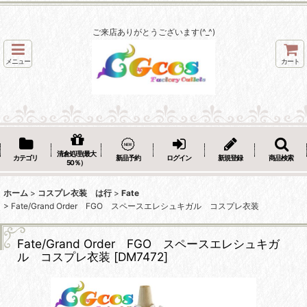
ご来店ありがとうございます(^_^)
メニュー
カート
清倉処理(最大
カテゴリ
新品予約
ログイン
新規登録
商品検索
50％）
ホーム
>
コスプレ衣装 は行
>
Fate
>
Fate/Grand Order FGO スペースエレシュキガル コスプレ衣装
Fate/Grand Order FGO スペースエレシュキガ
ル コスプレ衣装
[
DM7472
]