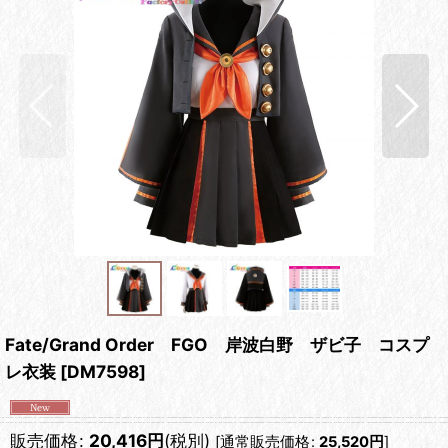
Fate/Grand Order FGO 岸波白野 ザビ子 コスプ
レ衣装
[
DM7598
]
販売価格
:
20,416
円
(税別)
[
通常販売価格
:
25,520
円
]