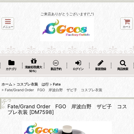
ご来店ありがとうございます(^_^)
メニュー
カート
清倉処理(最大
カテゴリ
新品予約
ログイン
新規登録
商品検索
50％）
ホーム
>
コスプレ衣装 は行
>
Fate
>
Fate/Grand Order FGO 岸波白野 ザビ子 コスプレ衣装
Fate/Grand Order FGO 岸波白野 ザビ子 コス
プレ衣装
[
DM7598
]