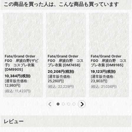
この商品を買った人は、こんな商品も買っています
Fate/Grand Order
Fate/Grand Order
Fate/Grand Order
FGO 岸波白野(ザビ
FGO 岸波白野 コス
FGO 岸波白野 コス
子) コスプレ衣装
プレ衣装
[
DM7458
]
プレ衣装
[
DM9165
]
[
DM9905
]
20,208
円
(税別)
19,123
円
(税別)
10,384
円
(税別)
[
通常販売価格
:
[
通常販売価格
:
[
通常販売価格
:
25,260
円
]
23,903
円
]
12,980
円
]
(
税込
:
22,229
円
)
(
税込
:
21,036
円
)
(
税込
:
11,423
円
)
レビュー