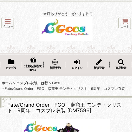
ご来店ありがとうございます(^_^)
メニュー
カート
清倉処理(最大
カテゴリ
新品予約
ログイン
新規登録
商品検索
50％）
ホーム
>
コスプレ衣装 は行
>
Fate
>
Fate/Grand Order FGO 巌窟王 モンテ・クリスト 9周年 コスプレ衣装
Fate/Grand Order FGO 巌窟王 モンテ・クリス
ト 9周年 コスプレ衣装
[
DM7596
]