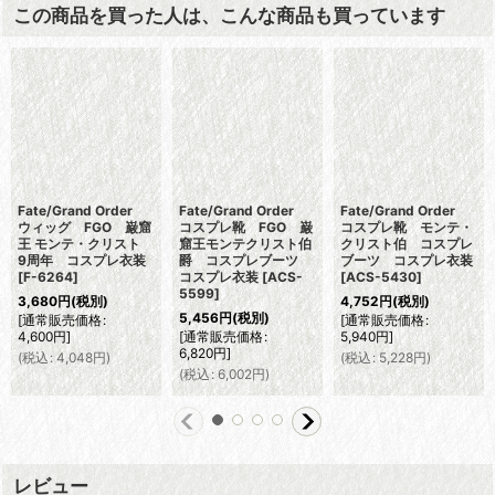
この商品を買った人は、こんな商品も買っています
Fate/Grand Order
Fate/Grand Order
Fate/Grand Order
ウィッグ FGO 巌窟
コスプレ靴 FGO 巌
コスプレ靴 モンテ・
王 モンテ・クリスト
窟王モンテクリスト伯
クリスト伯 コスプレ
9周年 コスプレ衣装
爵 コスプレブーツ
ブーツ コスプレ衣装
[
F-6264
]
コスプレ衣装
[
ACS-
[
ACS-5430
]
5599
]
3,680
円
(税別)
4,752
円
(税別)
5,456
円
(税別)
[
通常販売価格
:
[
通常販売価格
:
4,600
円
]
[
通常販売価格
:
5,940
円
]
6,820
円
]
(
税込
:
4,048
円
)
(
税込
:
5,228
円
)
(
税込
:
6,002
円
)
レビュー