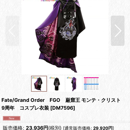
Fate/Grand Order FGO 巌窟王 モンテ・クリスト
9周年 コスプレ衣装
[
DM7596
]
販売価格
:
23,936
円
(税別)
[
通常販売価格
:
29,920
円
]