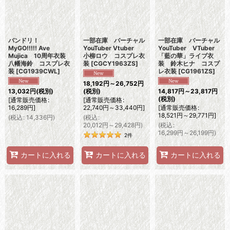
バンドリ！
一部在庫 バーチャル
一部在庫 バーチャル
MyGO!!!!! Ave
YouTuber Vtuber
YouTuber VTuber
Mujica 10周年衣装
小柳ロウ コスプレ衣
「藍の華」ライブ衣
八幡海鈴 コスプレ衣
装
[
CGCY1963ZS
]
装 鈴木ヒナ コスプ
装
[
CG1939CWL
]
レ衣装
[
CG1961ZS
]
18,192
円
～26,752
円
13,032
円
(税別)
(税別)
14,817
円
～23,817
円
(税別)
[
通常販売価格
:
[
通常販売価格
:
16,289
円
]
22,740
円
～33,440
円
]
[
通常販売価格
:
18,521
円
～29,771
円
]
(
税込
:
14,336
円
)
(
税込
:
20,012
円
～29,428
円
)
(
税込
:
16,299
円
～26,199
円
)
2
件
カートに入れる
カートに入れる
カートに入れる