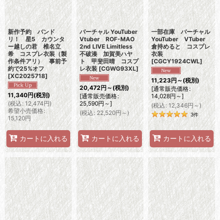
新作予約 バンド
バーチャル YouTuber
一部在庫 バーチャル
リ！ 星5 カウンタ
Vtuber ROF-MAO
YouTuber VTuber
ー越しの君 椎名立
2nd LIVE Limitless
倉持めると コスプレ
希 コスプレ衣装（製
不破湊 加賀美ハヤ
衣装
作条件アリ） 事前予
ト 甲斐田晴 コスプ
[
CGCY1924CWL
]
約で25%オフ
レ衣装
[
CGWG93XL
]
[
XC2025718
]
11,223
円
～
(税別)
20,472
円
～
(税別)
[
通常販売価格
:
11,340
円
(税別)
[
通常販売価格
:
14,028
円
～
]
(
税込
:
12,474
円
)
25,590
円
～
]
(
税込
:
12,346
円
～
)
希望小売価格
:
(
税込
:
22,520
円
～
)
3
件
15,120
円
カートに入れる
カートに入れる
カートに入れる