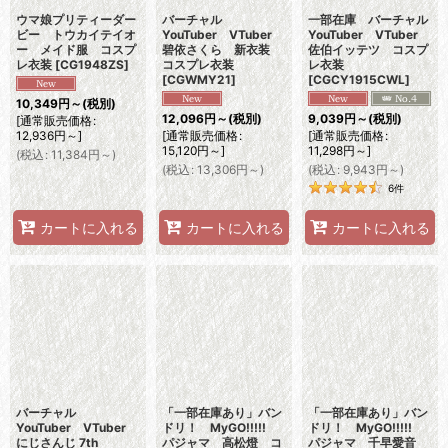
ウマ娘プリティーダー
バーチャル
一部在庫 バーチャル
ビー トウカイテイオ
YouTuber VTuber
YouTuber VTuber
ー メイド服 コスプ
碧依さくら 新衣装
佐伯イッテツ コスプ
レ衣装
[
CG1948ZS
]
コスプレ衣装
レ衣装
[
CGWMY21
]
[
CGCY1915CWL
]
10,349
円
～
(税別)
12,096
円
～
(税別)
9,039
円
～
(税別)
[
通常販売価格
:
12,936
円
～
]
[
通常販売価格
:
[
通常販売価格
:
15,120
円
～
]
11,298
円
～
]
(
税込
:
11,384
円
～
)
(
税込
:
13,306
円
～
)
(
税込
:
9,943
円
～
)
6
件
カートに入れる
カートに入れる
カートに入れる
バーチャル
「一部在庫あり」バン
「一部在庫あり」バン
YouTuber VTuber
ドリ！ MyGO!!!!!
ドリ！ MyGO!!!!!
にじさんじ 7th
パジャマ 高松燈 コ
パジャマ 千早愛音