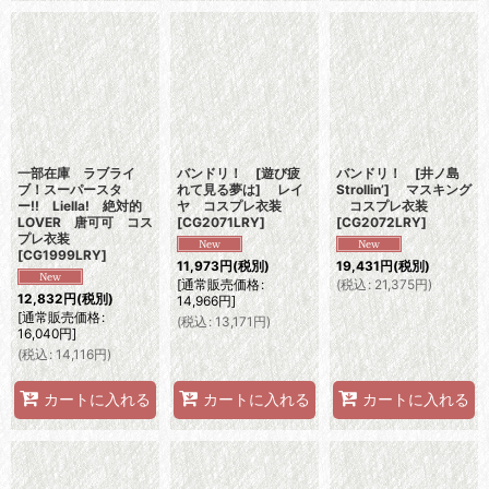
一部在庫 ラブライ
バンドリ！ [遊び疲
バンドリ！ [井ノ島
ブ！スーパースタ
れて見る夢は] レイ
Strollin’] マスキング
ー!! Liella! 絶対的
ヤ コスプレ衣装
コスプレ衣装
LOVER 唐可可 コス
[
CG2071LRY
]
[
CG2072LRY
]
プレ衣装
[
CG1999LRY
]
11,973
円
(税別)
19,431
円
(税別)
[
通常販売価格
:
(
税込
:
21,375
円
)
12,832
円
(税別)
14,966
円
]
[
通常販売価格
:
(
税込
:
13,171
円
)
16,040
円
]
(
税込
:
14,116
円
)
カートに入れる
カートに入れる
カートに入れる