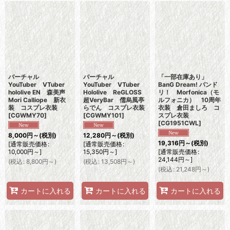
バーチャル
バーチャル
「一部在庫あり」
YouTuber VTuber
YouTuber VTuber
BanG Dream! バンド
hololive EN 森美声
Hololive ReGLOSS
リ！ Morfonica（モ
Mori Calliope 新衣
超VeryBar 儒烏風亭
ルフォニカ） 10周年
装 コスプレ衣装
らでん コスプレ衣装
衣装 倉田ましろ コ
[
CGWMY70
]
[
CGWMY101
]
スプレ衣装
[
CG1951CWL
]
8,000
円
～
(税別)
12,280
円
～
(税別)
19,316
円
～
(税別)
[
通常販売価格
:
[
通常販売価格
:
10,000
円
～
]
15,350
円
～
]
[
通常販売価格
:
24,144
円
～
]
(
税込
:
8,800
円
～
)
(
税込
:
13,508
円
～
)
(
税込
:
21,248
円
～
)
カートに入れる
カートに入れる
カートに入れる