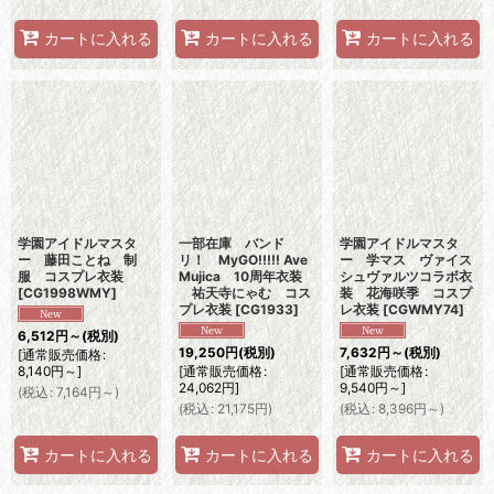
カートに入れる
カートに入れる
カートに入れる
学園アイドルマスタ
一部在庫 バンド
学園アイドルマスタ
ー 藤田ことね 制
リ！ MyGO!!!!! Ave
ー 学マス ヴァイス
服 コスプレ衣装
Mujica 10周年衣装
シュヴァルツコラボ衣
[
CG1998WMY
]
祐天寺にゃむ コス
装 花海咲季 コスプ
プレ衣装
[
CG1933
]
レ衣装
[
CGWMY74
]
6,512
円
～
(税別)
19,250
円
(税別)
7,632
円
～
(税別)
[
通常販売価格
:
8,140
円
～
]
[
通常販売価格
:
[
通常販売価格
:
24,062
円
]
9,540
円
～
]
(
税込
:
7,164
円
～
)
(
税込
:
21,175
円
)
(
税込
:
8,396
円
～
)
カートに入れる
カートに入れる
カートに入れる