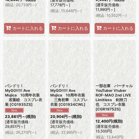
[
通常販売価格
:
(
税込
:
20,739
円
～
)
17,778
円
～
]
[
通常販売価格
:
11,990
円
～
]
(
税込
:
15,646
円
～
)
(
税込
:
10,552
円
～
)
カートに入れる
カートに入れる
カートに入れる
バンドリ！
バンドリ！
一部在庫 バーチャル
MyGO!!!!! Ave
MyGO!!!!! Ave
YouTuber Vtuber
Mujica 10周年衣装
Mujica 10周年衣装
ROF-MAO 2nd LIVE
若葉睦 コスプレ衣
三角初華 コスプレ
Limitless 剣持刀
装
[
CG1935ZS
]
衣装
[
CG1934CWL
]
也 コスプレ衣装
[
CGR1975ZS
]
23,881
円
～
(税別)
20,904
円
～
(税別)
12,400
円
(税別)
[
通常販売価格
:
[
通常販売価格
:
29,851
円
～
]
26,130
円
～
]
[
通常販売価格
:
15,500
円
]
(
税込
:
26,270
円
～
)
(
税込
:
22,995
円
～
)
(
税込
:
13,640
円
)