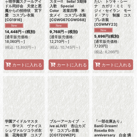
ヶ咲学園スクールアイ
スター!! liella! 3期挿
たい トツキ・シー
ドル同好会 天使と悪
入歌 Special
ナ カガリ・ミミ リ
魔からの招待状 宮下
Color 若菜四季 米
ジィ・セイラン モー
愛 コスプレ衣装
女メイ コスプレ衣装
ド・アリ 制服 コス
[
CG1916
]
[
CGWG67CGWG68
]
プレ衣装
[
CGWMY23
]
14,448
円
～
(税別)
9,768
円
～
(税別)
5,696
円
(税別)
[
通常販売価格
:
[
通常販売価格
:
18,060
円
～
]
12,210
円
～
]
[
通常販売価格
:
7,120
円
]
(
税込
:
15,893
円
～
)
(
税込
:
10,745
円
～
)
(
税込
:
6,266
円
)
カートに入れる
カートに入れる
カートに入れる
学園アイドルマスタ
ブルーアーカイブ -
「一部在庫あり」
ー 学マス ヴァイス
ive aLIVE! 杏山カズ
BanG Dream!
シュヴァルツコラボ衣
サ コスプレ衣装
Roselia 6th
装 花海佑芽 コスプ
[
CG1720WZP
]
anniversary 白金 燐