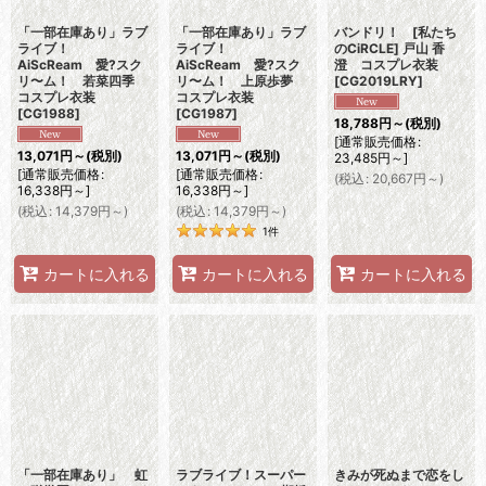
「一部在庫あり」ラブ
「一部在庫あり」ラブ
バンドリ！ [私たち
ライブ！
ライブ！
のCiRCLE] 戸山 香
AiScReam 愛?スク
AiScReam 愛?スク
澄 コスプレ衣装
リ〜ム！ 若菜四季
リ〜ム！ 上原歩夢
[
CG2019LRY
]
コスプレ衣装
コスプレ衣装
[
CG1988
]
[
CG1987
]
18,788
円
～
(税別)
[
通常販売価格
:
13,071
円
～
(税別)
13,071
円
～
(税別)
23,485
円
～
]
[
通常販売価格
:
[
通常販売価格
:
(
税込
:
20,667
円
～
)
16,338
円
～
]
16,338
円
～
]
(
税込
:
14,379
円
～
)
(
税込
:
14,379
円
～
)
1
件
カートに入れる
カートに入れる
カートに入れる
「一部在庫あり」 虹
ラブライブ！スーパー
きみが死ぬまで恋をし