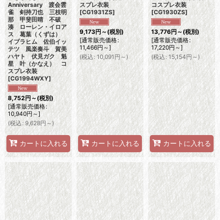
Anniversary 渡会雲
スプレ衣装
コスプレ衣装
雀 剣持刀也 三枝明
[
CG1931ZS
]
[
CG1930ZS
]
那 甲斐田晴 不破
湊 ローレン・イロア
9,173
円
～
(税別)
13,776
円
～
(税別)
ス 葛葉（くずは）
[
通常販売価格
:
[
通常販売価格
:
イブラヒム 佐伯イッ
11,466
円
～
]
17,220
円
～
]
テツ 風楽奏斗 賀美
ハヤト 伏見ガク 魁
(
税込
:
10,091
円
～
)
(
税込
:
15,154
円
～
)
星 叶（かなえ） コ
スプレ衣装
[
CG1994WXY
]
8,752
円
～
(税別)
[
通常販売価格
:
10,940
円
～
]
(
税込
:
9,628
円
～
)
カートに入れる
カートに入れる
カートに入れる