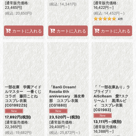
[
通常販売価格
:
[
通常販売価格
:
(
税込
:
14,341
円
)
23,465
円
]
16,422
円
～
]
(
税込
:
20,650
円
)
(
税込
:
14,452
円
～
)
4
件
カートに入れる
カートに入れる
カートに入れる
一部在庫 学園アイド
「BanG Dream!
「「一部在庫あり」ラ
ルマスター 一番くじ
Roselia 6th
ブライブ！
コラボ 藤田ことね
anniversary 湊友希
AiScReam 愛?スク
コスプレ衣装
那 コスプレ衣装
リ〜ム！ 黒澤ルビ
[
CG1992ZS
]
[
CG1880
]
ィ コスプレ衣装
[
CG1983
]
17,892
円
(税別)
23,520
円
～
(税別)
13,111
円
～
(税別)
[
通常販売価格
:
[
通常販売価格
:
22,365
円
]
29,400
円
～
]
[
通常販売価格
:
16,388
円
～
]
(
税込
:
19,682
円
)
(
税込
:
25,872
円
～
)