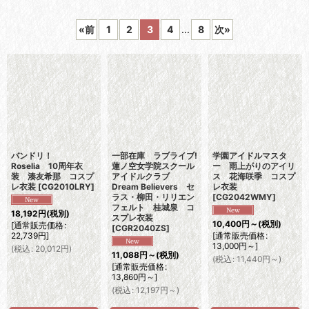
表示数
:
«
前
1
2
3
4
...
8
次
»
並び順
:
絞り込む
バンドリ！
一部在庫 ラブライブ!
学園アイドルマスタ
Roselia 10周年衣
蓮ノ空女学院スクール
ー 雨上がりのアイリ
装 湊友希那 コスプ
アイドルクラブ
ス 花海咲季 コスプ
レ衣装
[
CG2010LRY
]
Dream Believers セ
レ衣装
ラス・柳田・リリエン
[
CG2042WMY
]
フェルト 桂城泉 コ
18,192
円
(税別)
スプレ衣装
10,400
円
～
(税別)
[
通常販売価格
:
[
CGR2040ZS
]
22,739
円
]
[
通常販売価格
:
13,000
円
～
]
(
税込
:
20,012
円
)
11,088
円
～
(税別)
(
税込
:
11,440
円
～
)
[
通常販売価格
:
13,860
円
～
]
(
税込
:
12,197
円
～
)