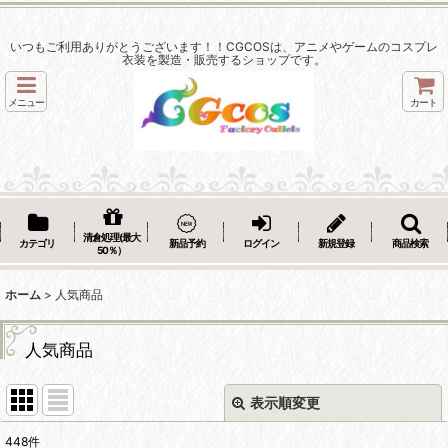
いつもご利用ありがとうございます！！CGCOSは、アニメやゲームのコスプレ
衣装を製造・販売するショップです。
メニュー
カート
清倉処理(最大
カテゴリ
新品予約
ログイン
新規登録
商品検索
50％）
ホーム
>
人気商品
人気商品
表示順変更
閉じる
448
件