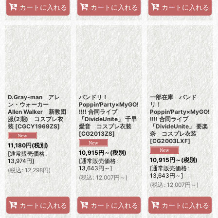
カートに入れる
カートに入れる
カートに入れる
D.Gray-man アレ
バンドリ！
一部在庫 バンド
ン・ウォーカー
Poppin'Party×MyGO!
リ！
Allen Walker 新教団
!!!! 合同ライブ
Poppin'Party×MyGO!
服(2期) コスプレ衣
「DivideUnite」 千早
!!!! 合同ライブ
装
[
CGCY1969ZS
]
愛音 コスプレ衣装
「DivideUnite」 要楽
[
CG2013ZS
]
奈 コスプレ衣装
[
CG2003LXF
]
11,180
円
(税別)
10,915
円
～
(税別)
[
通常販売価格
:
10,915
円
～
(税別)
13,974
円
]
[
通常販売価格
:
13,643
円
～
]
[
通常販売価格
:
(
税込
:
12,298
円
)
13,643
円
～
]
(
税込
:
12,007
円
～
)
(
税込
:
12,007
円
～
)
カートに入れる
カートに入れる
カートに入れる