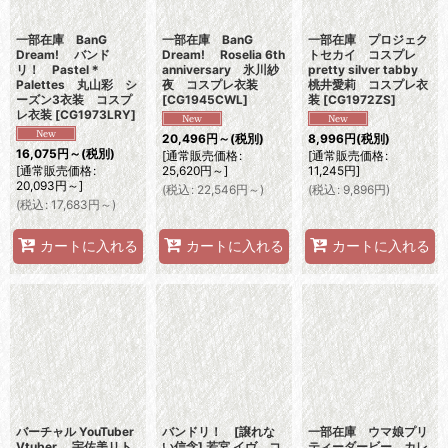
一部在庫 BanG
一部在庫 BanG
一部在庫 プロジェク
Dream! バンド
Dream! Roselia 6th
トセカイ コスプレ
リ！ Pastel＊
anniversary 氷川紗
pretty silver tabby
Palettes 丸山彩 シ
夜 コスプレ衣装
桃井愛莉 コスプレ衣
ーズン3衣装 コスプ
[
CG1945CWL
]
装
[
CG1972ZS
]
レ衣装
[
CG1973LRY
]
20,496
円
～
(税別)
8,996
円
(税別)
16,075
円
～
(税別)
[
通常販売価格
:
[
通常販売価格
:
[
通常販売価格
:
25,620
円
～
]
11,245
円
]
20,093
円
～
]
(
税込
:
22,546
円
～
)
(
税込
:
9,896
円
)
(
税込
:
17,683
円
～
)
カートに入れる
カートに入れる
カートに入れる
バーチャル YouTuber
バンドリ！ [譲れな
一部在庫 ウマ娘プリ
Vtuber 宇佐美リト
い信念] 若宮 イヴ コ
ティーダービー カレ