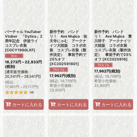
バーチャル YouTuber
新作予約 バンド
新作予約 バンド
Vtuber 「Dytica」2
リ！ Ave Mujica 祐
リ！ Ave Mujica 豊
周年記念 伊波ライ
天寺にゃむ アークナ
川祥子 アークナイツ
コスプレ衣装
イツ大陸版 コラボ衣
大陸版 コラボ衣装
[
CGCY1990LXF
]
装 コスプレ衣装（製
コスプレ衣装（製作決
作決定） 事前予約で
定） 事前予約で25%
25%オフ
オフ
[
XC2025916
]
16,273
円
～22,833
円
[
XC202591601
]
(税別)
17,962
円
(税別)
[
通常販売価格
:
17,962
円
(税別)
20,341
円
～28,541
円
]
(
税込
:
19,759
円
)
(
税込
:
19,759
円
)
希望小売価格
:
(
税込
:
希望小売価格
:
23,950
円
17,901
円
～25,117
円
)
23,950
円
1
件
カートに入れる
カートに入れる
カートに入れる