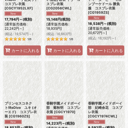
コスプレ衣装
スプレ衣装
ンブーケドール 勝負
[
CGCY1952LXF
]
[
CG2056CWL
]
服 コスプレ衣装
[
CG1959ZS
]
17,794
円
～
(税別)
15,148
円
(税別)
16,538
円
～
(税別)
[
通常販売価格
:
[
通常販売価格
:
22,242
円
～
]
18,935
円
]
[
通常販売価格
:
20,672
円
～
]
(
税込
:
19,574
円
～
)
(
税込
:
16,663
円
)
(
税込
:
18,192
円
～
)
1
件
1
件
カートに入れる
カートに入れる
カートに入れる
プリンセスコネク
香騎学園メイドボーイ
香騎学園メイドボーイ
ト!ReDive ユキ (オ
部 菊秋明 コスプレ
部 妃崎余花 コスプ
ーエド) コスプレ衣
衣装
[
CGCY1970
]
レ衣装
装
[
CG1960ZS
]
[
CGCY1974CWL
]
14,223
円
～
(税別)
18,853
円
～
(税別)
9,592
円
～
(税別)