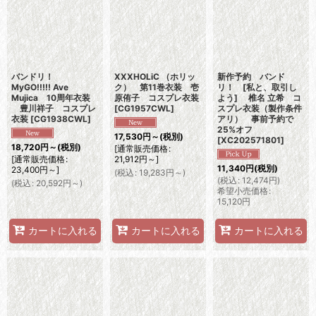
バンドリ！
XXXHOLiC （ホリッ
新作予約 バンド
MyGO!!!!! Ave
ク） 第11巻衣装 壱
リ！ [私と、取引し
Mujica 10周年衣装
原侑子 コスプレ衣装
よう] 椎名 立希 コ
豊川祥子 コスプレ
[
CG1957CWL
]
スプレ衣装（製作条件
衣装
[
CG1938CWL
]
アリ） 事前予約で
25%オフ
17,530
円
～
(税別)
[
XC202571801
]
18,720
円
～
(税別)
[
通常販売価格
:
[
通常販売価格
:
21,912
円
～
]
11,340
円
(税別)
23,400
円
～
]
(
税込
:
19,283
円
～
)
(
税込
:
12,474
円
)
(
税込
:
20,592
円
～
)
希望小売価格
:
15,120
円
カートに入れる
カートに入れる
カートに入れる