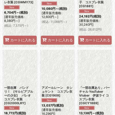
レ衣装
[
CGWMY73
]
子 コスプレ衣装
[
CG1881
]
10,080
円
～
(税別)
6,704
円
～
(税別)
[
通常販売価格
:
24,192
円
(税別)
[
通常販売価格
:
12,600
円
～
]
8,380
円
～
]
[
通常販売価格
:
(
税込
:
11,088
円
～
)
30,240
円
]
(
税込
:
7,375
円
～
)
(
税込
:
26,612
円
)
カートに入れる
カートに入れる
カートに入れる
一部在庫 バンド
アズールレーン タシ
「一部在庫あり」バー
リ！ [サルビアブル
ュケント コスプレ衣
チャル YouTuber
ーの少女] パレオ
装
[
CG1909
]
Vtuber 伊波ライ コ
コスプレ衣装
スプレ衣装
[
CG2000LRY
]
[
CGCY1889
]
13,037
円
(税別)
[
通常販売価格
:
18,772
円
(税別)
13,138
円
～
(税別)
16,296
円
]