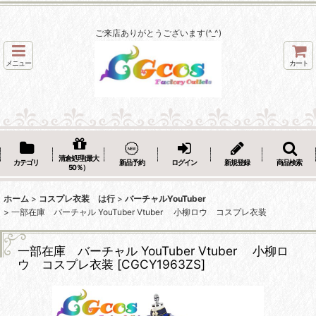
ご来店ありがとうございます(^_^)
メニュー
カート
清倉処理(最大
カテゴリ
新品予約
ログイン
新規登録
商品検索
50％）
ホーム
>
コスプレ衣装 は行
>
バーチャルYouTuber
>
一部在庫 バーチャル YouTuber Vtuber 小柳ロウ コスプレ衣装
一部在庫 バーチャル YouTuber Vtuber 小柳ロ
ウ コスプレ衣装
[
CGCY1963ZS
]