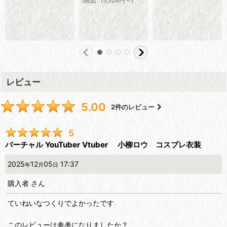
(
税込
:
15,524
円
～
)
レビュー
5.00
2
件のレビュー
5
バーチャル YouTuber Vtuber 小柳ロウ コスプレ衣装
2025
12
05
17:37
年
月
日
購入者
さん
ていねいなつくりでよかったです
このレビューは参考になりましたか？