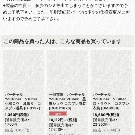
※製品の性質上、多少のシミ等出てしまうことがございますので予
めご了承下さい。また、印刷等細部パーツは多少の仕様変更がござ
いますので予めご了承下さい。
この商品を買った人は、こんな商品も買っています
バーチャル
一部在庫 バーチャル
バーチャル
YouTuber Vtuber
YouTuber Vtuber 星
YouTuber VTuber
小柳ロウ 耳飾り コ
導ショウ コスプレ衣装
渚トラウト コスプレ
スプレ道具
[
D-3137
]
[
CGCY1876
]
衣装
[
DM8938
]
1,360
円
(税別)
18,680
円
(税別)
[
通常販売価格
:
[
通常販売価格
:
14,112
円
～
(税別)
1,700
円
]
23,350
円
]
[
通常販売価格
:
17,640
円
～
]
(
税込
:
1,496
円
)
(
税込
:
20,548
円
)