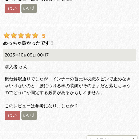
はい
いいえ
5
めっちゃ良かったです！
2025
10
09
00:17
年
月
日
購入者
さん
概ね解釈通りでしたが、インナーの首元や羽織をピンで止めなき
ゃいけないのと、腰につける棒の装飾がそのままだと落ちちゃう
のでどうにか固定する必要があるかもしれません。
このレビューは参考になりましたか？
はい
いいえ