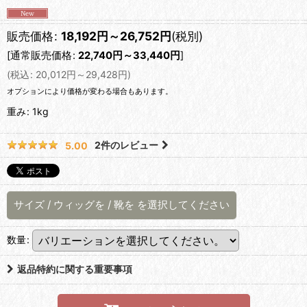
販売価格
:
18,192
円
～26,752
円
(税別)
[
通常販売価格
:
22,740
円
～33,440
円
]
(
税込
:
20,012
円
～29,428
円
)
オプションにより価格が変わる場合もあります。
重み
:
1kg
2
件のレビュー
5.00
サイズ
/
ウィッグを
/
靴を
を選択してください
数量
:
返品特約に関する重要事項