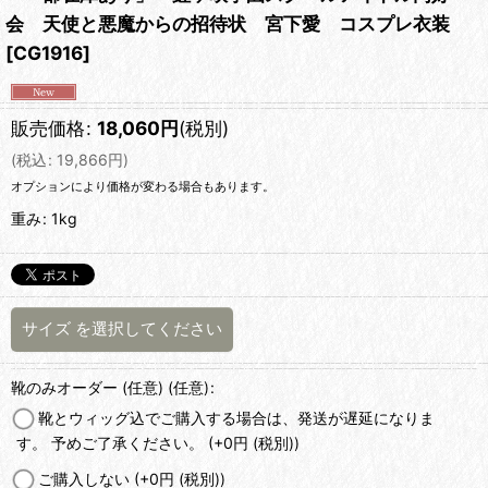
会 天使と悪魔からの招待状 宮下愛 コスプレ衣装
[
CG1916
]
販売価格
:
18,060
円
(税別)
(
税込
:
19,866
円
)
オプションにより価格が変わる場合もあります。
重み
:
1kg
サイズ
を選択してください
靴のみオーダー (任意)
(任意)
:
靴とウィッグ込でご購入する場合は、発送が遅延になりま
す。 予めご了承ください。
(+0
円
(税別)
)
ご購入しない
(+0
円
(税別)
)