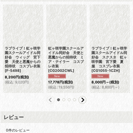
ラブライブ！虹ヶ咲学
虹ヶ咲学園スクールア
ラブライブ！虹ヶ咲学
園スクールアイドル同
イドル同好会 天使と
園スクールアイドル同
好会 ウィッグ 宮下
悪魔からの招待状 ミ
好会 スクスタ 虹ヶ
愛 天使と悪魔からの
ア・テイラー コスプ
咲学園 宮下愛 夏
招待状 コスプレ衣装
レ衣装
服 コスプレ衣装
[
F-5498
]
[
CG2002CWL
]
[
CG1055-1CZH
]
8,200
円
(税別)
(
税込
:
9,020
円
)
17,778
円
(税別)
8,000
円
～
(税別)
(
税込
:
19,556
円
)
(
税込
:
8,800
円
～
)
レビュー
0
件のレビュー