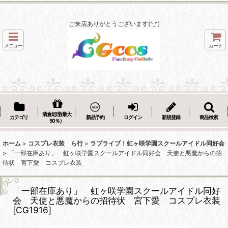
ご来店ありがとうございます(^_^)
メニュー
カート
清倉処理(最大
カテゴリ
新品予約
ログイン
新規登録
商品検索
50％）
ホーム
>
コスプレ衣装 ら行
>
ラブライブ！虹ヶ咲学園スクールアイドル同好会
>
「一部在庫あり」 虹ヶ咲学園スクールアイドル同好会 天使と悪魔からの招
待状 宮下愛 コスプレ衣装
「一部在庫あり」 虹ヶ咲学園スクールアイドル同好
会 天使と悪魔からの招待状 宮下愛 コスプレ衣装
[
CG1916
]