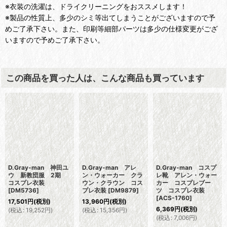
※衣装の洗濯は、ドライクリーニングをおススメします！
※製品の性質上、多少のシミ等出てしまうことがございますので予
めご了承下さい。また、印刷等細部パーツは多少の仕様変更がござ
いますので予めご了承下さい。
この商品を買った人は、こんな商品も買っています
D.Gray-man 神田ユ
D.Gray-man アレ
D.Gray-man コスプ
ウ 新教団服 2期
ン・ウォーカー クラ
レ靴 アレン・ウォー
コスプレ衣装
ウン・クラウン コス
カー コスプレブー
[
DM5736
]
プレ衣装
[
DM9879
]
ツ コスプレ衣装
[
ACS-1760
]
17,501
円
(税別)
13,960
円
(税別)
6,369
円
(税別)
(
税込
:
19,252
円
)
(
税込
:
15,356
円
)
(
税込
:
7,006
円
)