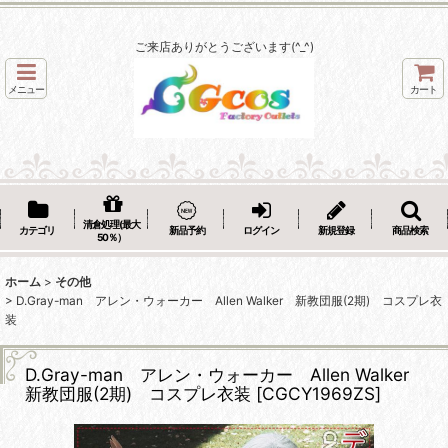
ご来店ありがとうございます(^_^)
メニュー
カート
清倉処理(最大
カテゴリ
新品予約
ログイン
新規登録
商品検索
50％）
ホーム
>
その他
>
D.Gray-man アレン・ウォーカー Allen Walker 新教団服(2期) コスプレ衣
装
D.Gray-man アレン・ウォーカー Allen Walker
新教団服(2期) コスプレ衣装
[
CGCY1969ZS
]