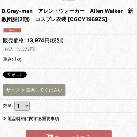
D.Gray-man アレン・ウォーカー Allen Walker 新
教団服(2期) コスプレ衣装
[
CGCY1969ZS
]
販売価格
:
13,974
円
(税別)
(
税込
:
15,372
円
)
重み
:
1kg
サイズ
を選択してください
数量
:
返品特約に関する重要事項