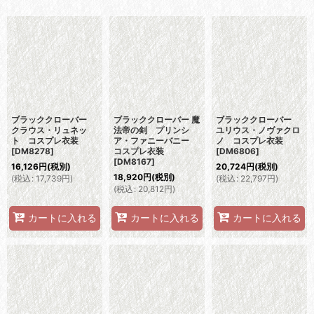
表示数
:
並び順
:
絞り込む
ブラッククローバー
ブラッククローバー 魔
ブラッククローバー
クラウス・リュネッ
法帝の剣 プリンシ
ユリウス・ノヴァクロ
ト コスプレ衣装
ア・ファニーバニー
ノ コスプレ衣装
[
DM8278
]
コスプレ衣装
[
DM6806
]
[
DM8167
]
16,126
円
(税別)
20,724
円
(税別)
18,920
円
(税別)
(
税込
:
17,739
円
)
(
税込
:
22,797
円
)
(
税込
:
20,812
円
)
カートに入れる
カートに入れる
カートに入れる