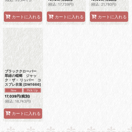
(
税込
:
17,739
円
)
(
税込
:
21,780
円
)
カートに入れる
カートに入れる
カートに入れる
ブラッククローバー
翠緑の蟷螂 ジャッ
ク・ザ・ リッパー コ
スプレ衣装
[
DM1666
]
17,039
円
(税別)
(
税込
:
18,743
円
)
カートに入れる