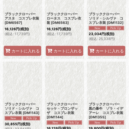
ブラッククローバー
ブラッククローバー
ブラッククローバー
アスタ コスプレ衣装
ロータス コスプレ衣
ソリド・シルヴァ コ
[
DM6567
]
装
[
DM6563
]
スプレ衣装
[
DM1132
]
16,126
円
(税別)
16,126
円
(税別)
(
税込
:
17,739
円
)
(
税込
:
17,739
円
)
23,034
円
(税別)
(
税込
:
25,338
円
)
カートに入れる
カートに入れる
カートに入れる
ブラッククローバー
ブラッククローバー
ブラッククローバー
ソリド・シルヴァ コ
セッケ・ブロンザッ
黒の暴牛 ゾラ・イデ
スプレ衣装
[
DM1143
]
ザ コスプレ衣装
アーレ コスプレ衣装
[
DM1144
]
[
DM1355
]
30,855
円
(税別)
16,126
円
(税別)
19,800
円
(税別)
(
税込
:
33,941
円
)