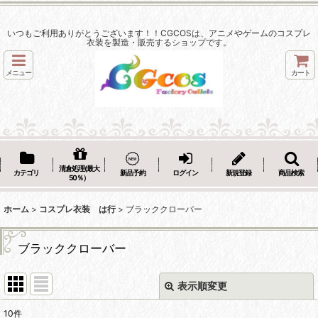
いつもご利用ありがとうございます！！CGCOSは、アニメやゲームのコスプレ
衣装を製造・販売するショップです。
メニュー
カート
清倉処理(最大
カテゴリ
新品予約
ログイン
新規登録
商品検索
50％）
ホーム
>
コスプレ衣装 は行
>
ブラッククローバー
ブラッククローバー
表示順変更
閉じる
10
件