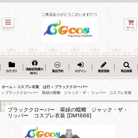
ご来店ありがとうございます(^_^)
メニュー
カート
清倉処理(最大
カテゴリ
新品予約
ログイン
新規登録
商品検索
50％）
ホーム
>
コスプレ衣装 は行
>
ブラッククローバー
>
ブラッククローバー 翠緑の蟷螂 ジャック・ザ・ リッパー コスプレ衣装
ブラッククローバー 翠緑の蟷螂 ジャック・ザ・
リッパー コスプレ衣装
[
DM1666
]