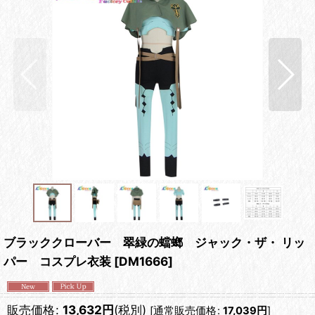
ブラッククローバー 翠緑の蟷螂 ジャック・ザ・ リッ
パー コスプレ衣装
[
DM1666
]
販売価格
:
13,632
円
(税別)
[
通常販売価格
:
17,039
円
]