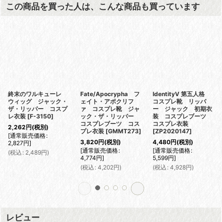
この商品を買った人は、こんな商品も買っています
終末のワルキューレ
Fate/Apocrypha フ
IdentityV 第五人格
ウィッグ ジャック・
ェイト・アポクリフ
コスプレ靴 リッパ
ザ・リッパー コスプ
ァ コスプレ靴 ジャ
ー ジャック 初期衣
レ衣装
[
F-3150
]
ック・ザ・リッパー
装 コスプレブーツ
コスプレブーツ コス
コスプレ衣装
2,262
円
(税別)
プレ衣装
[
GMMT273
]
[
ZP2020147
]
[
通常販売価格
:
3,820
円
(税別)
4,480
円
(税別)
2,827
円
]
[
通常販売価格
:
[
通常販売価格
:
(
税込
:
2,489
円
)
4,774
円
]
5,599
円
]
(
税込
:
4,202
円
)
(
税込
:
4,928
円
)
レビュー