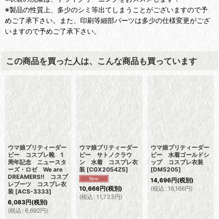
※製品の性質上、多少のシミ等出てしまうことがございますので予
めご了承下さい。また、印刷等細部パーツは多少の仕様変更がござ
いますので予めご了承下さい。
この商品を買った人は、こんな商品も買っています
ウマ娘プリティーダー
ウマ娘プリティーダー
ウマ娘プリティーダー
ビー コスプレ靴 1
ビー サトノクラウ
ビー 水着ゴールドシ
周年記念 ニュースタ
ン 水着 コスプレ衣
ップ コスプレ衣装
ーズ・ロゼ We are
装
[
CGX2054ZS
]
[
DM5205
]
DREAMERS!! コスプ
14,696
円
(税別)
レブーツ コスプレ衣
(
税込
:
16,166
円
)
10,666
円
(税別)
装
[
ACS-3333
]
(
税込
:
11,733
円
)
6,083
円
(税別)
(
税込
:
6,692
円
)