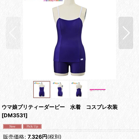
ウマ娘プリティーダービー 水着 コスプレ衣装
[
DM3531
]
販売価格
:
7,326
円
(税別)