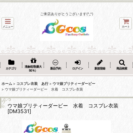
ご来店ありがとうございます(^_^)
メニュー
カート
清倉処理(最大
カテゴリ
新品予約
ログイン
新規登録
商品検索
50％）
ホーム
>
コスプレ衣装 あ行
>
ウマ娘プリティーダービー
>
ウマ娘プリティーダービー 水着 コスプレ衣装
ウマ娘プリティーダービー 水着 コスプレ衣装
[
DM3531
]