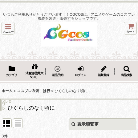
いつもご利用ありがとうございます！！CGCOSは、アニメやゲームのコスプレ
衣装を製造・販売するショップです。
メニュー
カート
清倉処理(最大
カテゴリ
新品予約
ログイン
新規登録
商品検索
50％）
ホーム
>
コスプレ衣装 は行
>
ひぐらしのなく頃に
ひぐらしのなく頃に
表示順変更
閉じる
3
件