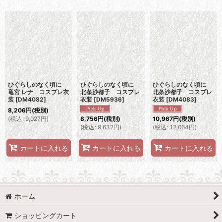
表示数
:
並び順
:
絞り込む
ひぐらしのなく頃に
ひぐらしのなく頃に
ひぐらしのなく頃に
竜宮 レナ コスプレ衣
北条沙都子 コスプレ
北条沙都子 コスプレ
装
[
DM4082
]
衣装
[
DM5936
]
衣装
[
DM4083
]
8,206
円
(税別)
(
税込
:
9,027
円
)
8,756
円
(税別)
10,967
円
(税別)
(
税込
:
9,632
円
)
(
税込
:
12,064
円
)
カートに入れる
カートに入れる
カートに入れる
ホーム
ショッピングカート