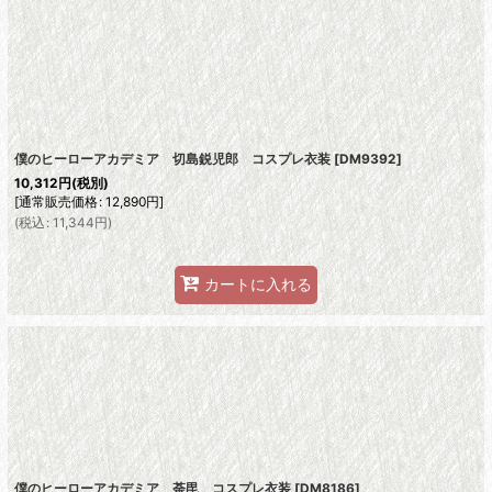
絞り込む
僕のヒーローアカデミア 切島鋭児郎 コスプレ衣装
[
DM9392
]
10,312
円
(税別)
[
通常販売価格
:
12,890
円
]
(
税込
:
11,344
円
)
カートに入れる
僕のヒーローアカデミア 荼毘 コスプレ衣装
[
DM8186
]