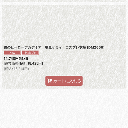
僕のヒーローアカデミア 現見ケミィ コスプレ衣装
[
DM2656
]
14,740
円
(税別)
[
通常販売価格
:
18,425
円
]
(
税込
:
16,214
円
)
カートに入れる