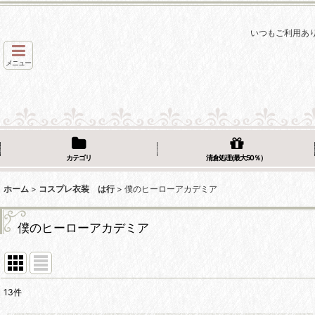
いつもご利用あ
メニュー
カテゴリ
清倉処理(最大50％）
ホーム
>
コスプレ衣装 は行
>
僕のヒーローアカデミア
僕のヒーローアカデミア
13
件
表示数
: