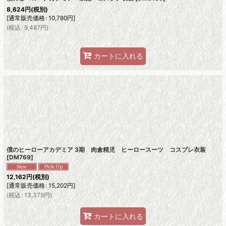
8,624
円
(税別)
[
通常販売価格
:
10,780
円
]
(
税込
:
9,487
円
)
カートに入れる
僕のヒーローアカデミア 3期 肉倉精児 ヒーロースーツ コスプレ衣装
[
DM769
]
12,162
円
(税別)
[
通常販売価格
:
15,202
円
]
(
税込
:
13,379
円
)
カートに入れる