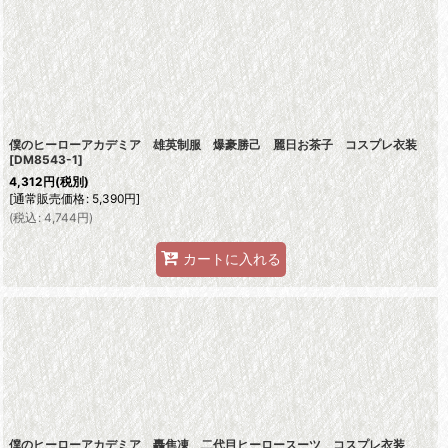
僕のヒーローアカデミア 雄英制服 爆豪勝己 麗日お茶子 コスプレ衣装
[
DM8543-1
]
4,312
円
(税別)
[
通常販売価格
:
5,390
円
]
(
税込
:
4,744
円
)
カートに入れる
僕のヒーローアカデミア 轟焦凍 二代目ヒーロースーツ コスプレ衣装