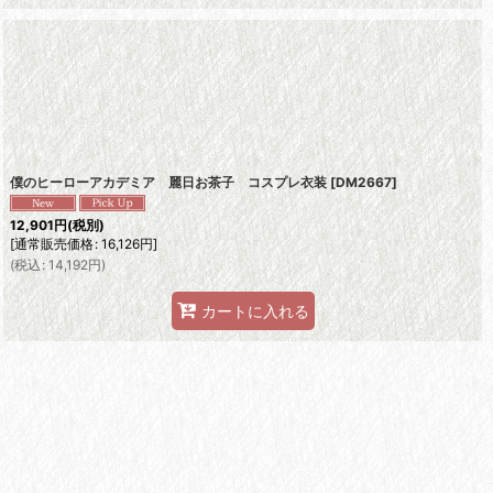
僕のヒーローアカデミア 麗日お茶子 コスプレ衣装
[
DM2667
]
12,901
円
(税別)
[
通常販売価格
:
16,126
円
]
(
税込
:
14,192
円
)
カートに入れる