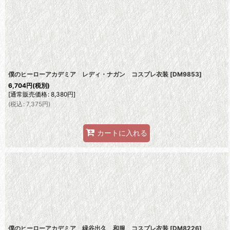
並び順
:
僕のヒーローアカデミア レディ・ナガン コスプレ衣装
[
DM9853
]
6,704
円
(税別)
[
通常販売価格
:
8,380
円
]
(
税込
:
7,375
円
)
カートに入れる
僕のヒーローアカデミア 緑谷出久 和服 コスプレ衣装
[
DM8226
]