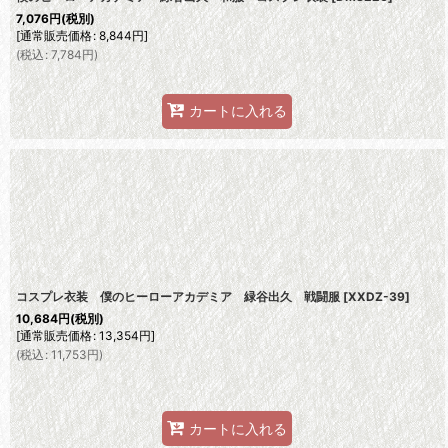
7,076
円
(税別)
[
通常販売価格
:
8,844
円
]
(
税込
:
7,784
円
)
カートに入れる
コスプレ衣装 僕のヒーローアカデミア 緑谷出久 戦闘服
[
XXDZ-39
]
10,684
円
(税別)
[
通常販売価格
:
13,354
円
]
(
税込
:
11,753
円
)
カートに入れる