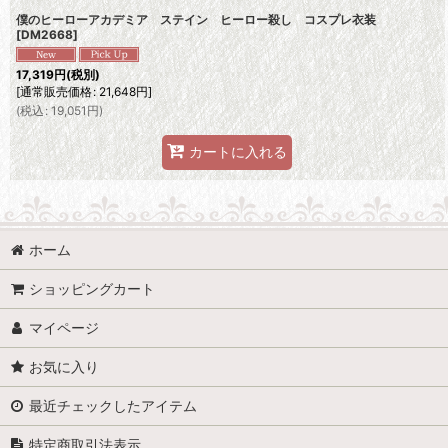
僕のヒーローアカデミア ステイン ヒーロー殺し コスプレ衣装
[
DM2668
]
17,319
円
(税別)
[
通常販売価格
:
21,648
円
]
(
税込
:
19,051
円
)
カートに入れる
ホーム
ショッピングカート
マイページ
お気に入り
最近チェックしたアイテム
特定商取引法表示