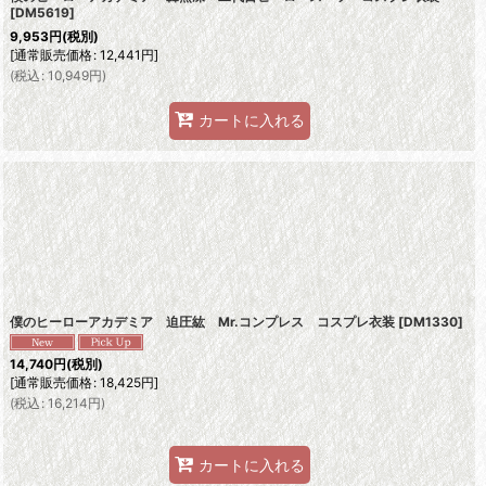
[
DM5619
]
9,953
円
(税別)
[
通常販売価格
:
12,441
円
]
(
税込
:
10,949
円
)
カートに入れる
僕のヒーローアカデミア 迫圧紘 Mr.コンプレス コスプレ衣装
[
DM1330
]
14,740
円
(税別)
[
通常販売価格
:
18,425
円
]
(
税込
:
16,214
円
)
カートに入れる