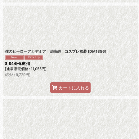
僕のヒーローアカデミア 治崎廻 コスプレ衣装
[
DM1856
]
8,844
円
(税別)
[
通常販売価格
:
11,055
円
]
(
税込
:
9,729
円
)
カートに入れる