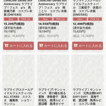
LoveLive! Series 9th
LoveLive! Series 9th
ラブライブスクールア
Anniversary ラブライ
Anniversary ラブライ
イドルフェスティバ
ブ！フェス μ’s 高
ブ！フェス μ’s 南
ル 三船栞子 決意の
坂穂乃果 コスプレ衣
ことり コスプレ衣装
光 コスプレ衣装
装
[
DM1580
]
[
DM1581
]
[
DM2585
]
15,295
円
(税別)
14,556
円
(税別)
12,496
円
(税別)
[
通常販売価格
:
[
通常販売価格
:
[
通常販売価格
:
19,118
円
]
18,194
円
]
15,620
円
]
(
税込
:
16,825
円
)
(
税込
:
16,012
円
)
(
税込
:
13,746
円
)
カートに入れる
カートに入れる
カートに入れる
ラブライブ!スクールア
ラブライブ! サンシャ
ラブライブ！サンシャ
イドルフェスティバル
イン!! 君の瞳を巡る
イン!! 元気全開DAY!
ALL STARS スクス
冒険 津島善子 国木
DAY! DAY! 高海千
タ 鐘嵐珠 ショウ・
田花丸 黒澤ルビィ
歌 渡辺曜 黒澤ルビ
ランジュ
渡辺曜 黒澤ダイヤ
ィ コスプレ衣装