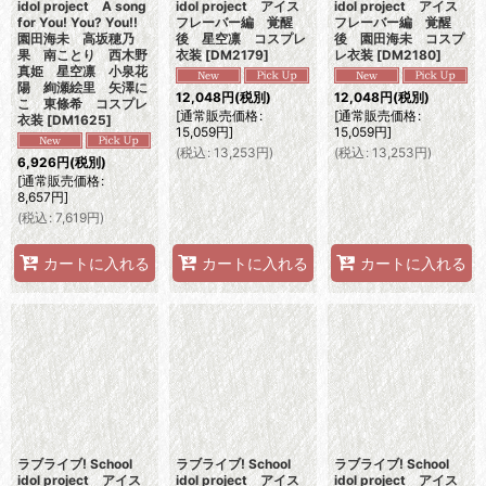
idol project A song
idol project アイス
idol project アイス
for You! You? You!!
フレーバー編 覚醒
フレーバー編 覚醒
園田海未 高坂穂乃
後 星空凛 コスプレ
後 園田海未 コスプ
果 南ことり 西木野
衣装
[
DM2179
]
レ衣装
[
DM2180
]
真姫 星空凛 小泉花
陽 絢瀬絵里 矢澤に
12,048
円
(税別)
12,048
円
(税別)
こ 東條希 コスプレ
[
通常販売価格
:
[
通常販売価格
:
衣装
[
DM1625
]
15,059
円
]
15,059
円
]
(
税込
:
13,253
円
)
(
税込
:
13,253
円
)
6,926
円
(税別)
[
通常販売価格
:
8,657
円
]
(
税込
:
7,619
円
)
カートに入れる
カートに入れる
カートに入れる
ラブライブ! School
ラブライブ! School
ラブライブ! School
idol project アイス
idol project アイス
idol project アイス