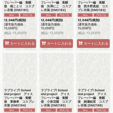
フレーバー編 覚醒
フレーバー編 覚醒
フレーバー編 覚醒
後 南ことり コスプ
後 矢澤にこ コスプ
後 西木野真姫 コス
レ衣装
[
DM2181
]
レ衣装
[
DM2182
]
プレ衣装
[
DM2183
]
12,048
円
(税別)
12,048
円
(税別)
12,048
円
(税別)
[
通常販売価格
:
[
通常販売価格
:
[
通常販売価格
:
15,059
円
]
15,059
円
]
15,059
円
]
(
税込
:
13,253
円
)
(
税込
:
13,253
円
)
(
税込
:
13,253
円
)
カートに入れる
カートに入れる
カートに入れる
ラブライブ! School
ラブライブ! School
ラブライブ! School
idol project アイス
idol project アイス
idol project アイス
フレーバー編 覚醒
フレーバー編 覚醒
フレーバー編 覚醒
後 東條希 コスプレ
後 小泉花陽 コスプ
後 絢瀬絵里 コスプ
衣装
[
DM2184
]
レ衣装
[
DM2185
]
レ衣装
[
DM2186
]