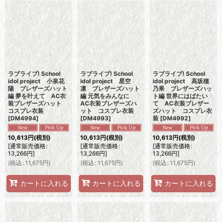
ラブライブ! School
ラブライブ! School
ラブライブ! School
idol project 小泉花
idol project 星空
idol project 高坂穂
陽 ブレザーズハット
凛 ブレザーズハット
乃果 ブレザーズハッ
編 夢を叶えて AC衣
編 元気をみんなに
ト編 世界にはばたい
装ブレザーズハット
AC衣装ブレザーズハ
て AC衣装ブレザー
コスプレ衣装
ット コスプレ衣装
ズハット コスプレ衣
[
DM4994
]
[
DM4993
]
装
[
DM4992
]
10,613
円
(税別)
10,613
円
(税別)
10,613
円
(税別)
[
通常販売価格
:
[
通常販売価格
:
[
通常販売価格
:
13,266
円
]
13,266
円
]
13,266
円
]
(
税込
:
11,675
円
)
(
税込
:
11,675
円
)
(
税込
:
11,675
円
)
カートに入れる
カートに入れる
カートに入れる