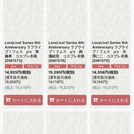
LoveLive! Series 9th
LoveLive! Series 9th
LoveLive! Series 9th
Anniversary ラブライ
Anniversary ラブライ
Anniversary ラブライ
ブ！フェス μ’s 東
ブ！フェス μ’s 絢
ブ！フェス μ’s 矢
條希 コスプレ衣装
瀬絵里 コスプレ衣装
澤にこ コスプレ衣装
[
DM1573
]
[
DM1574
]
[
DM1575
]
14,925
円
(税別)
15,295
円
(税別)
14,556
円
(税別)
[
通常販売価格
:
[
通常販売価格
:
[
通常販売価格
:
18,656
円
]
19,118
円
]
18,194
円
]
(
税込
:
16,418
円
)
(
税込
:
16,825
円
)
(
税込
:
16,012
円
)
カートに入れる
カートに入れる
カートに入れる