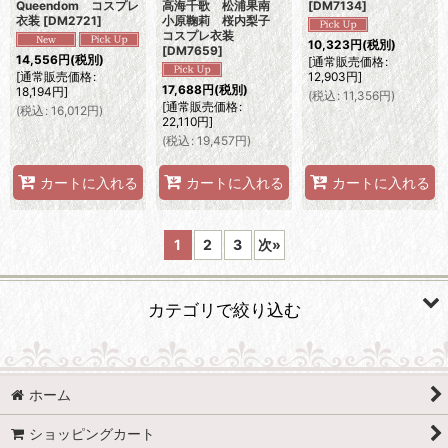
Queendom コスプレ
高海千歌 松浦果南
[
DM7134
]
衣装
[
DM2721
]
小原鞠莉 桜内梨子
コスプレ衣装
10,323
円
(税別)
[
DM7659
]
14,556
円
(税別)
[
通常販売価格
:
[
通常販売価格
:
12,903
円
]
17,688
円
(税別)
18,194
円
]
(
税込
:
11,356
円
)
[
通常販売価格
:
(
税込
:
16,012
円
)
22,110
円
]
(
税込
:
19,457
円
)
カートに入れる
カートに入れる
カートに入れる
1
2
3
次
»
カテゴリで絞り込む
コスプレ衣装 ら行 (全商品)
ホーム
ラブライブ! School idol project
ショッピングカート