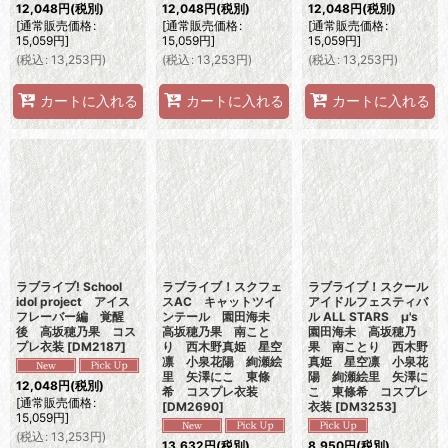
12,048
円
(税別)
12,048
円
(税別)
12,048
円
(税別)
[
通常販売価格
:
[
通常販売価格
:
[
通常販売価格
:
15,059
円
]
15,059
円
]
15,059
円
]
(
税込
:
13,253
円
)
(
税込
:
13,253
円
)
(
税込
:
13,253
円
)
カートに入れる
カートに入れる
カートに入れる
ラブライブ! School
ラブライブ！スクフェ
ラブライブ！スクール
idol project アイス
スAC キャットツイ
アイドルフェスティバ
フレーバー編 覚醒
ンテール 園田海未
ル ALL STARS μ's
後 高坂穂乃果 コス
高坂穂乃果 南こと
園田海未 高坂穂乃
プレ衣装
[
DM2187
]
り 西木野真姫 星空
果 南ことり 西木野
凛 小泉花陽 絢瀬絵
真姫 星空凛 小泉花
里 矢澤にこ 東條
陽 絢瀬絵里 矢澤に
12,048
円
(税別)
希 コスプレ衣装
こ 東條希 コスプレ
[
通常販売価格
:
[
DM2690
]
衣装
[
DM3253
]
15,059
円
]
(
税込
:
13,253
円
)
13,632
円
(税別)
8,950
円
(税別)