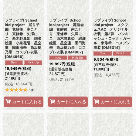
ラブライブ! School
ラブライブ! School
ラブライブ! School
idol project 踊り子
idol project 舞踏会
idol project スクフ
編 覚醒後 南こと
編 覚醒後 南こと
ェスAC オリジナル
り 東條希 矢澤に
り 東條希 矢澤に
衣装 第3弾 パンキ
こ 西木野真姫 絢瀬
こ 西木野真姫 絢瀬
ッシュ・ロック・ガー
絵里 小泉花陽 星空
絵里 星空凛 園田海
ル 東條希 コスプレ
凛 園田海未 高坂穂
未 高坂穂乃果 コス
衣装
[
DM5014
]
乃果 コスプレ衣装
プレ衣装
[
DM4967
]
[
DM4968
]
9,504
円
(税別)
19,897
円
(税別)
[
通常販売価格
:
16,949
円
(税別)
[
通常販売価格
:
11,880
円
]
[
通常販売価格
:
24,871
円
]
(
税込
:
10,455
円
)
21,186
円
]
(
税込
:
21,887
円
)
(
税込
:
18,644
円
)
1
件
カートに入れる
カートに入れる
カートに入れる