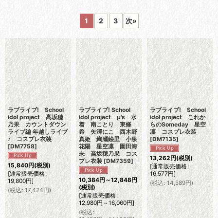
サブカテゴリ
:
1
2
3
次
»
表示数
:
並び順
:
絞り込む
ラブライブ! School
ラブライブ! School
ラブライブ! School
idol project 高坂穂
idol project μ's 水
idol project これか
乃果 カウントダウン
着 南ことり 東條
らのSomeday 星空
ライブ編 年越しライブ
希 矢澤にこ 西木野
凛 コスプレ衣装
♪ コスプレ衣装
真姫 絢瀬絵里 小泉
[
DM7135
]
[
DM7758
]
花陽 星空凛 園田海
未 高坂穂乃果 コス
13,262
円
(税別)
プレ衣装
[
DM7359
]
15,840
円
(税別)
[
通常販売価格
:
[
通常販売価格
:
16,577
円
]
10,384
円
～12,848
円
19,800
円
]
(
税込
:
14,589
円
)
(税別)
(
税込
:
17,424
円
)
[
通常販売価格
:
12,980
円
～16,060
円
]
(
税込
: