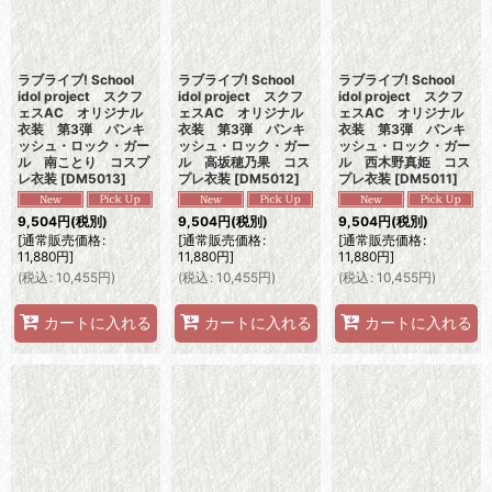
ラブライブ! School
ラブライブ! School
ラブライブ! School
idol project スクフ
idol project スクフ
idol project スクフ
ェスAC オリジナル
ェスAC オリジナル
ェスAC オリジナル
衣装 第3弾 パンキ
衣装 第3弾 パンキ
衣装 第3弾 パンキ
ッシュ・ロック・ガー
ッシュ・ロック・ガー
ッシュ・ロック・ガー
ル 南ことり コスプ
ル 高坂穂乃果 コス
ル 西木野真姫 コス
レ衣装
[
DM5013
]
プレ衣装
[
DM5012
]
プレ衣装
[
DM5011
]
9,504
円
(税別)
9,504
円
(税別)
9,504
円
(税別)
[
通常販売価格
:
[
通常販売価格
:
[
通常販売価格
:
11,880
円
]
11,880
円
]
11,880
円
]
(
税込
:
10,455
円
)
(
税込
:
10,455
円
)
(
税込
:
10,455
円
)
カートに入れる
カートに入れる
カートに入れる