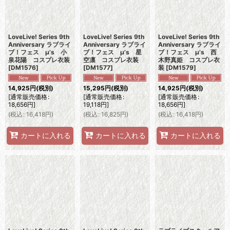
LoveLive! Series 9th
LoveLive! Series 9th
LoveLive! Series 9th
Anniversary ラブライ
Anniversary ラブライ
Anniversary ラブライ
ブ！フェス μ’s 小
ブ！フェス μ’s 星
ブ！フェス μ’s 西
泉花陽 コスプレ衣装
空凛 コスプレ衣装
木野真姫 コスプレ衣
[
DM1576
]
[
DM1577
]
装
[
DM1579
]
14,925
円
(税別)
15,295
円
(税別)
14,925
円
(税別)
[
通常販売価格
:
[
通常販売価格
:
[
通常販売価格
:
18,656
円
]
19,118
円
]
18,656
円
]
(
税込
:
16,418
円
)
(
税込
:
16,825
円
)
(
税込
:
16,418
円
)
カートに入れる
カートに入れる
カートに入れる