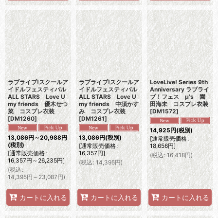
ラブライブ!スクールア
ラブライブ!スクールア
LoveLive! Series 9th
イドルフェスティバル
イドルフェスティバル
Anniversary ラブライ
ALL STARS Love U
ALL STARS Love U
ブ！フェス μ’s 園
my friends 優木せつ
my friends 中須かす
田海未 コスプレ衣装
菜 コスプレ衣装
み コスプレ衣装
[
DM1572
]
[
DM1260
]
[
DM1261
]
14,925
円
(税別)
13,086
円
～20,988
円
13,086
円
(税別)
[
通常販売価格
:
(税別)
[
通常販売価格
:
18,656
円
]
[
通常販売価格
:
16,357
円
]
(
税込
:
16,418
円
)
16,357
円
～26,235
円
]
(
税込
:
14,395
円
)
(
税込
:
14,395
円
～23,087
円
)
カートに入れる
カートに入れる
カートに入れる