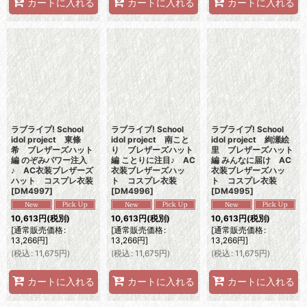
カートに入れる
カートに入れる
カートに入れる
ラブライブ! School
ラブライブ! School
ラブライブ! School
idol project 東條
idol project 南こと
idol project 絢瀬絵
希 ブレザーズハット
り ブレザーズハット
里 ブレザーズハット
編 のぞみパワー注入
編 ことりに注目♪ AC
編 みんなに届け AC
♪ AC衣装ブレザーズ
衣装ブレザーズハッ
衣装ブレザーズハッ
ハット コスプレ衣装
ト コスプレ衣装
ト コスプレ衣装
[
DM4997
]
[
DM4996
]
[
DM4995
]
10,613
円
(税別)
10,613
円
(税別)
10,613
円
(税別)
[
通常販売価格
:
[
通常販売価格
:
[
通常販売価格
:
13,266
円
]
13,266
円
]
13,266
円
]
(
税込
:
11,675
円
)
(
税込
:
11,675
円
)
(
税込
:
11,675
円
)
カートに入れる
カートに入れる
カートに入れる