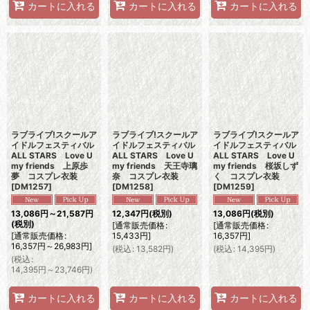
カートに入れる
カートに入れる
カートに入れる
ラブライブ!スクールア
ラブライブ!スクールア
ラブライブ!スクールア
イドルフェスティバル
イドルフェスティバル
イドルフェスティバル
ALL STARS Love U
ALL STARS Love U
ALL STARS Love U
my friends 上原歩
my friends 天王寺璃
my friends 桜坂しず
夢 コスプレ衣装
奈 コスプレ衣装
く コスプレ衣装
[
DM1257
]
[
DM1258
]
[
DM1259
]
13,086
円
～21,587
円
12,347
円
(税別)
13,086
円
(税別)
(税別)
[
通常販売価格
:
[
通常販売価格
:
[
通常販売価格
:
15,433
円
]
16,357
円
]
16,357
円
～26,983
円
]
(
税込
:
13,582
円
)
(
税込
:
14,395
円
)
(
税込
:
14,395
円
～23,746
円
)
カートに入れる
カートに入れる
カートに入れる