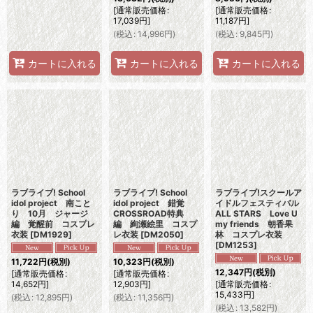
[
通常販売価格
:
[
通常販売価格
:
17,039
円
]
11,187
円
]
(
税込
:
14,996
円
)
(
税込
:
9,845
円
)
カートに入れる
カートに入れる
カートに入れる
ラブライブ! School
ラブライブ! School
ラブライブ!スクールア
idol project 南こと
idol project 錯覚
イドルフェスティバル
り 10月 ジャージ
CROSSROAD特典
ALL STARS Love U
編 覚醒前 コスプレ
編 絢瀬絵里 コスプ
my friends 朝香果
衣装
[
DM1929
]
レ衣装
[
DM2050
]
林 コスプレ衣装
[
DM1253
]
11,722
円
(税別)
10,323
円
(税別)
12,347
円
(税別)
[
通常販売価格
:
[
通常販売価格
:
14,652
円
]
12,903
円
]
[
通常販売価格
:
15,433
円
]
(
税込
:
12,895
円
)
(
税込
:
11,356
円
)
(
税込
:
13,582
円
)