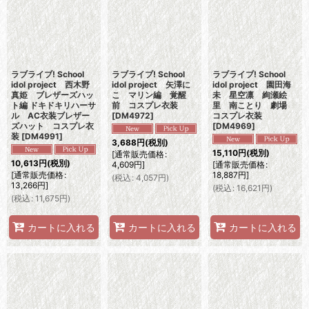
ラブライブ! School
ラブライブ! School
ラブライブ! School
idol project 西木野
idol project 矢澤に
idol project 園田海
真姫 ブレザーズハッ
こ マリン編 覚醒
未 星空凛 絢瀬絵
ト編 ドキドキリハーサ
前 コスプレ衣装
里 南ことり 劇場
ル AC衣装ブレザー
[
DM4972
]
コスプレ衣装
ズハット コスプレ衣
[
DM4969
]
装
[
DM4991
]
3,688
円
(税別)
15,110
円
(税別)
[
通常販売価格
:
10,613
円
(税別)
4,609
円
]
[
通常販売価格
:
[
通常販売価格
:
18,887
円
]
(
税込
:
4,057
円
)
13,266
円
]
(
税込
:
16,621
円
)
(
税込
:
11,675
円
)
カートに入れる
カートに入れる
カートに入れる