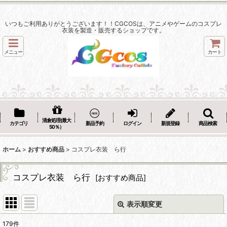
いつもご利用ありがとうございます！！CGCOSは、アニメやゲームのコスプレ
衣装を製造・販売するショップです。
メニュー
カート
清倉処理(最大
カテゴリ
新品予約
ログイン
新規登録
商品検索
50％）
ホーム
>
おすすめ商品
>
コスプレ衣装 ら行
コスプレ衣装 ら行
[
おすすめ商品
]
表示順変更
閉じる
179
件