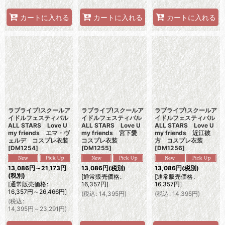
カートに入れる
カートに入れる
カートに入れる
ラブライブ!スクールア
ラブライブ!スクールア
ラブライブ!スクールア
イドルフェスティバル
イドルフェスティバル
イドルフェスティバル
ALL STARS Love U
ALL STARS Love U
ALL STARS Love U
my friends エマ・ヴ
my friends 宮下愛
my friends 近江彼
ェルデ コスプレ衣装
コスプレ衣装
方 コスプレ衣装
[
DM1254
]
[
DM1255
]
[
DM1256
]
13,086
円
～21,173
円
13,086
円
(税別)
13,086
円
(税別)
(税別)
[
通常販売価格
:
[
通常販売価格
:
[
通常販売価格
:
16,357
円
]
16,357
円
]
16,357
円
～26,466
円
]
(
税込
:
14,395
円
)
(
税込
:
14,395
円
)
(
税込
:
14,395
円
～23,291
円
)