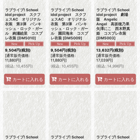
ラブライブ! School
ラブライブ! School
ラブライブ! School
idol project スクフ
idol project スクフ
idol project 劇場
ェスAC オリジナル
ェスAC オリジナル
版 Angelic
衣装 第3弾 パンキ
衣装 第3弾 パンキ
Angel 高坂穂乃果
ッシュ・ロック・ガー
ッシュ・ロック・ガー
矢澤にこ 西木野真
ル 絢瀬絵里 コスプ
ル 園田海未 コスプ
姫 コスプレ衣装
レ衣装
[
DM5010
]
レ衣装
[
DM5009
]
[
DM5003
]
9,504
円
(税別)
9,504
円
(税別)
13,632
円
(税別)
[
通常販売価格
:
[
通常販売価格
:
[
通常販売価格
:
11,880
円
]
11,880
円
]
17,039
円
]
(
税込
:
10,455
円
)
(
税込
:
10,455
円
)
(
税込
:
14,996
円
)
カートに入れる
カートに入れる
カートに入れる
ラブライブ! School
ラブライブ! School
ラブライブ! School