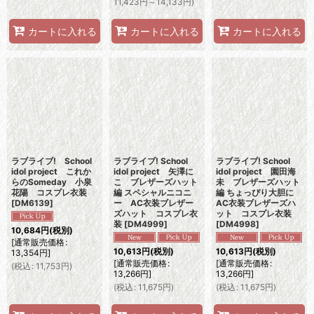
11,423
円
～14,133
円
)
カートに入れる
カートに入れる
カートに入れる
ラブライブ! School
ラブライブ! School
ラブライブ! School
idol project これか
idol project 矢澤に
idol project 園田海
らのSomeday 小泉
こ ブレザーズハット
未 ブレザーズハット
花陽 コスプレ衣装
編 スペシャルニコニ
編 ちょっぴり大胆に
[
DM6139
]
ー AC衣装ブレザー
AC衣装ブレザーズハ
ズハット コスプレ衣
ット コスプレ衣装
装
[
DM4999
]
[
DM4998
]
10,684
円
(税別)
[
通常販売価格
:
10,613
円
(税別)
10,613
円
(税別)
13,354
円
]
[
通常販売価格
:
[
通常販売価格
:
(
税込
:
11,753
円
)
13,266
円
]
13,266
円
]
(
税込
:
11,675
円
)
(
税込
:
11,675
円
)