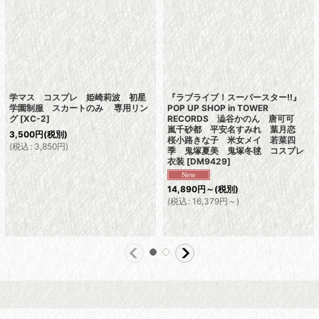
学マス コスプレ 姫崎莉波 初星
『ラブライブ！スーパースター!!』
学園制服 スカートのみ 専用リン
POP UP SHOP in TOWER
グ
[
XC-2
]
RECORDS 澁谷かのん 唐可可
嵐千砂都 平安名すみれ 葉月恋
3,500
円
(税別)
桜小路きな子 米女メイ 若菜四
(
税込
:
3,850
円
)
季 鬼塚夏美 鬼塚冬毬 コスプレ
衣装
[
DM9429
]
14,890
円
～
(税別)
(
税込
:
16,379
円
～
)