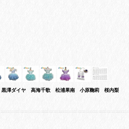
ィ 渡辺曜 黒澤ダイヤ 高海千歌 松浦果南 小原鞠莉 桜内梨