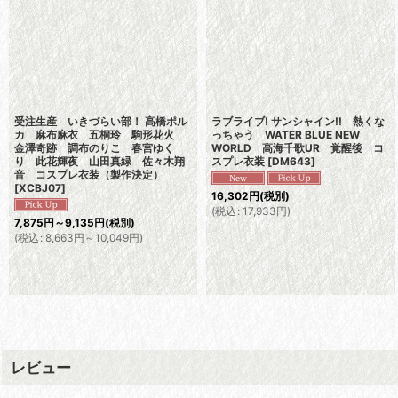
受注生産 いきづらい部！ 高橋ポル
ラブライブ! サンシャイン!! 熱くな
カ 麻布麻衣 五桐玲 駒形花火
っちゃう WATER BLUE NEW
金澤奇跡 調布のりこ 春宮ゆく
WORLD 高海千歌UR 覚醒後 コ
り 此花輝夜 山田真緑 佐々木翔
スプレ衣装
[
DM643
]
音 コスプレ衣装（製作決定）
[
XCBJ07
]
16,302
円
(税別)
(
税込
:
17,933
円
)
7,875
円
～9,135
円
(税別)
(
税込
:
8,663
円
～10,049
円
)
レビュー