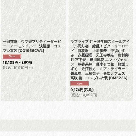
一部在庫 ウマ娘プリティーダービ
ラブライブ 虹ヶ咲学園スクールアイ
ー アーモンドアイ 決勝服 コス
ドル同好会 繚乱！ビクトリーロー
プレ衣装
[
CG1956CWL
]
ド 特攻服 上原歩夢 中須かす
み 夕霧綴理 天王寺璃奈 島村卯
月 宮下愛 豊川風花 エマ・ヴェル
18,108
円
～
(税別)
デ 朝香果林 優木せつ菜 桜坂し
(
税込
:
19,919
円
～
)
ずく 近江彼方 ミア・テイラー
鐘嵐珠 三船栞子 異次元フェス
高咲 侑 コスプレ衣装
[
DM5236
]
9,174
円
(税別)
(
税込
:
10,092
円
)