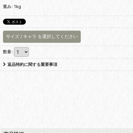
重み
:
1kg
サイズ
/
キャラ
を選択してください
数量
:
返品特約に関する重要事項