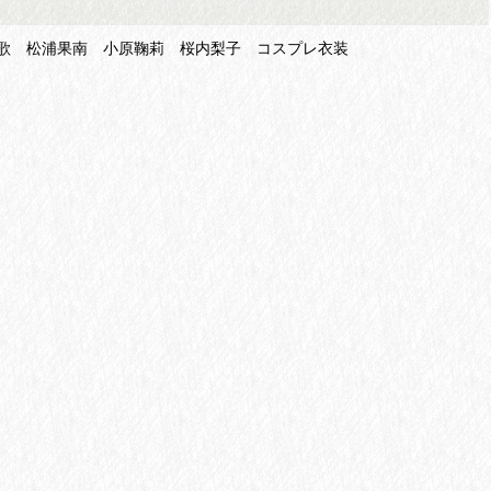
高海千歌 松浦果南 小原鞠莉 桜内梨子 コスプレ衣装