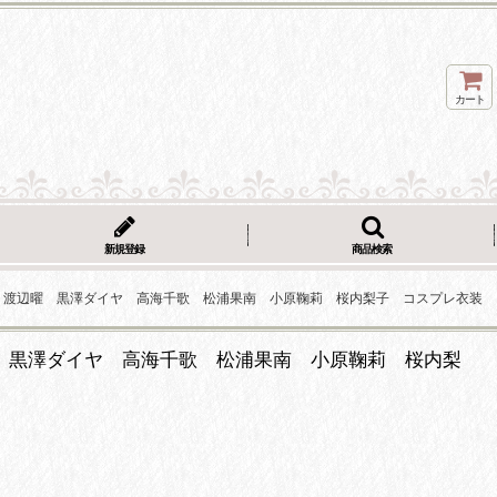
カート
新規登録
商品検索
丸 黒澤ルビィ 渡辺曜 黒澤ダイヤ 高海千歌 松浦果南 小原鞠莉 桜内梨子 コスプレ衣装
ィ 渡辺曜 黒澤ダイヤ 高海千歌 松浦果南 小原鞠莉 桜内梨