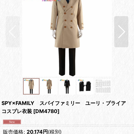
SPY×FAMILY スパイファミリー ユーリ・ブライア
コスプレ衣装
[
DM4780
]
販売価格
:
20,174
円
(税別)