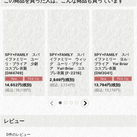
この商品を買った人は、こんな商品も買っています
SPY×FAMILY スパ
SPY×FAMILY スパ
SPY×FAMILY スパ
イファミリー ユー
イファミリー ウィッ
イファミリー ヨル・
リ・ブライア 少尉
グ ユーリ・ブライ
ブライア Yor Briar
コスプレ衣装
ア Yuri Briar コス
コスプレ衣装
[
DM4749
]
プレ衣装
[
F-2216
]
[
DM3041
]
2,849
円
(税別)
(
税込
:
3,134
円
)
14,652
円
(税別)
13,794
円
(税別)
(
税込
:
16,118
円
)
(
税込
:
15,174
円
)
レビュー
0
件のレビュー