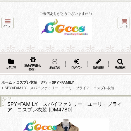
ご来店ありがとうございます(^_^)
メニュー
カート
清倉処理(最大
カテゴリ
新品予約
ログイン
新規登録
商品検索
50％）
ホーム
>
コスプレ衣装 さ行
>
SPY×FAMILY
>
SPY×FAMILY スパイファミリー ユーリ・ブライア コスプレ衣装
SPY×FAMILY スパイファミリー ユーリ・ブライ
ア コスプレ衣装
[
DM4780
]