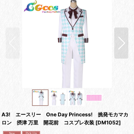
A3! エースリー One Day Princess! 挑発モカマカ
ロン 摂津 万里 開花前 コスプレ衣装
[
DM1052
]