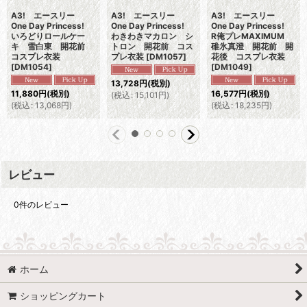
A3! エースリー
A3! エースリー
A3! エースリー
One Day Princess!
One Day Princess!
One Day Princess!
いろどりロールケー
わきわきマカロン シ
R俺プレMAXIMUM
キ 雪白東 開花前
トロン 開花前 コス
碓氷真澄 開花前 開
コスプレ衣装
プレ衣装
[
DM1057
]
花後 コスプレ衣装
[
DM1054
]
[
DM1049
]
13,728
円
(税別)
11,880
円
(税別)
16,577
円
(税別)
(
税込
:
15,101
円
)
(
税込
:
13,068
円
)
(
税込
:
18,235
円
)
レビュー
0
件のレビュー
ホーム
ショッピングカート