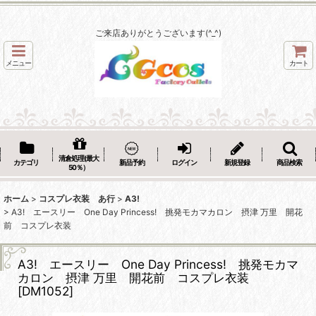
ご来店ありがとうございます(^_^)
メニュー
カート
清倉処理(最大
カテゴリ
新品予約
ログイン
新規登録
商品検索
50％）
ホーム
>
コスプレ衣装 あ行
>
A3!
>
A3! エースリー One Day Princess! 挑発モカマカロン 摂津 万里 開花
前 コスプレ衣装
A3! エースリー One Day Princess! 挑発モカマ
カロン 摂津 万里 開花前 コスプレ衣装
[
DM1052
]