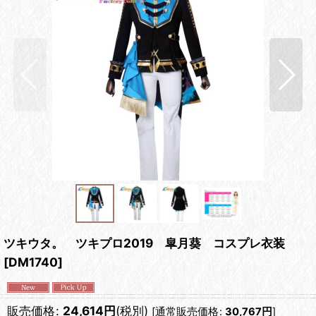
ツキウタ。 ツキプロ2019 皐月葵 コスプレ衣装
[
DM1740
]
販売価格
:
24,614
円
(税別)
[
通常販売価格
:
30,767
円
]