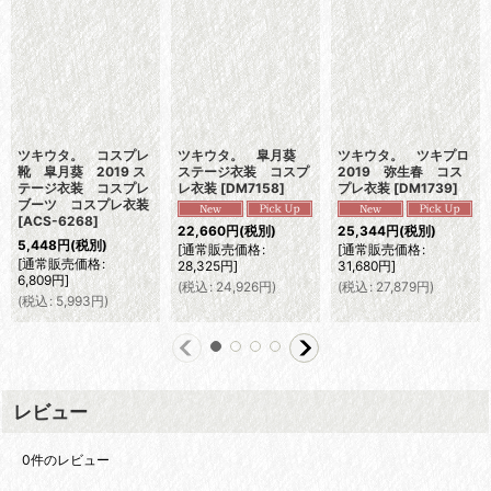
ツキウタ。 コスプレ
ツキウタ。 皐月葵
ツキウタ。 ツキプロ
靴 皐月葵 2019 ス
ステージ衣装 コスプ
2019 弥生春 コス
テージ衣装 コスプレ
レ衣装
[
DM7158
]
プレ衣装
[
DM1739
]
ブーツ コスプレ衣装
[
ACS-6268
]
22,660
円
(税別)
25,344
円
(税別)
5,448
円
(税別)
[
通常販売価格
:
[
通常販売価格
:
[
通常販売価格
:
28,325
円
]
31,680
円
]
6,809
円
]
(
税込
:
24,926
円
)
(
税込
:
27,879
円
)
(
税込
:
5,993
円
)
レビュー
0
件のレビュー