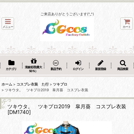
ご来店ありがとうございます(^_^)
メニュー
カート
清倉処理(最大
カテゴリ
新品予約
ログイン
新規登録
商品検索
50％）
ホーム
>
コスプレ衣装 た行
>
ツキプロ
>
ツキウタ。 ツキプロ2019 皐月葵 コスプレ衣装
ツキウタ。 ツキプロ2019 皐月葵 コスプレ衣装
[
DM1740
]