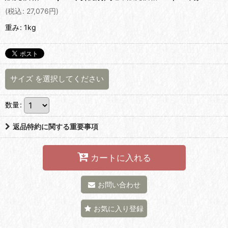
(
税込
:
27,076
円
)
重み
:
1kg
サイズ
を選択してください
数量
:
返品特約に関する重要事項
カートに入れる
お問い合わせ
お気に入り登録