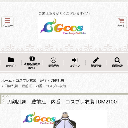
ご来店ありがとうございます(^_^)
メニュー
カート
清倉処理(最大
カテゴリ
新品予約
ログイン
新規登録
商品検索
50％）
ホーム
>
コスプレ衣装 た行
>
刀剣乱舞
>
刀剣乱舞 豊前江 内番 コスプレ衣装
刀剣乱舞 豊前江 内番 コスプレ衣装
[
DM2100
]