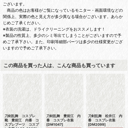
ございます。
商品の色はお客様がご覧になっているモニター・画面環境などの
関係上、実際の色と見え方が多少異なる場合がございます。あらか
じめご了承ください。
※衣装の洗濯は、ドライクリーニングをおススメします！
※製品の性質上、多少のシミ等出てしまうことがございますので予
めご了承下さい。また、印刷等細部パーツは多少の仕様変更がござ
いますので予めご了承下さい。
この商品を買った人は、こんな商品も買っています
刀剣乱舞 コスプレ
刀剣乱舞 豊前江 内
刀剣乱舞 松井江 内
靴 豊前江 内番 コ
番 コスプレ衣装
番 コスプレ衣装
スプレブーツ コスプ
[
DM1047
]
[
DM2099
]