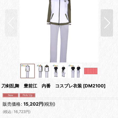
刀剣乱舞 豊前江 内番 コスプレ衣装
[
DM2100
]
販売価格
:
15,202
円
(税別)
(
税込
:
16,723
円
)