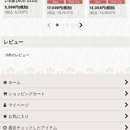
レ衣装
[
ACS-2233
]
5,599
円
(税別)
17,039
円
(税別)
13,354
円
(税別)
(
税込
:
6,159
円
)
(
税込
:
18,743
円
)
(
税込
:
14,690
円
)
レビュー
0
件のレビュー
ホーム
ショッピングカート
マイページ
お気に入り
最近チェックしたアイテム