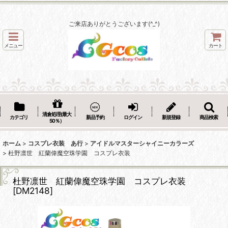
ご来店ありがとうございます(^_^)
メニュー
カート
清倉処理(最大
カテゴリ
新品予約
ログイン
新規登録
商品検索
50％）
ホーム
>
コスプレ衣装 あ行
>
アイドルマスターシャイニーカラーズ
>
杜野凛世 紅蘭偉魔空珠学園 コスプレ衣装
杜野凛世 紅蘭偉魔空珠学園 コスプレ衣装
[
DM2148
]