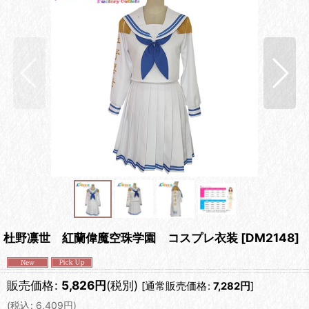
杜野凛世 紅蘭偉魔空珠学園 コスプレ衣装
[
DM2148
]
販売価格
:
5,826
円
(税別)
[
通常販売価格
:
7,282
円
]
(
税込
:
6,409
円
)