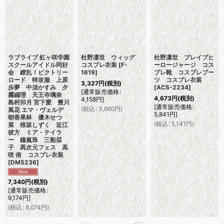
ラブライブ 虹ヶ咲学園
杜野凛世 ウィッグ
杜野凛世 ブレイブヒ
スクールアイドル同好
コスプレ衣装
[
F-
ーロージャージ コス
会 繚乱！ビクトリー
1619
]
プレ靴 コスプレブー
ロード 特攻服 上原
ツ コスプレ衣装
3,327
円
(税別)
歩夢 中須かすみ 夕
[
ACS-2234
]
[
通常販売価格
:
霧綴理 天王寺璃奈
4,673
円
(税別)
4,158
円
]
島村卯月 宮下愛 豊川
[
通常販売価格
:
(
税込
:
3,660
円
)
風花 エマ・ヴェルデ
5,841
円
]
朝香果林 優木せつ
(
税込
:
5,141
円
)
菜 桜坂しずく 近江
彼方 ミア・テイラ
ー 鐘嵐珠 三船栞
子 異次元フェス 高
咲 侑 コスプレ衣装
[
DM5236
]
7,340
円
(税別)
[
通常販売価格
:
9,174
円
]
(
税込
:
8,074
円
)