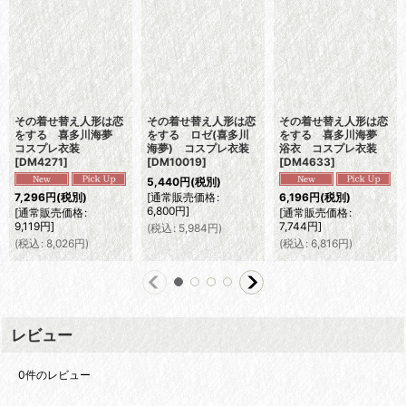
その着せ替え人形は恋
その着せ替え人形は恋
その着せ替え人形は恋
をする 喜多川海夢
をする ロゼ(喜多川
をする 喜多川海夢
コスプレ衣装
海夢) コスプレ衣装
浴衣 コスプレ衣装
[
DM4271
]
[
DM10019
]
[
DM4633
]
5,440
円
(税別)
[
通常販売価格
:
7,296
円
(税別)
6,196
円
(税別)
6,800
円
]
[
通常販売価格
:
[
通常販売価格
:
9,119
円
]
7,744
円
]
(
税込
:
5,984
円
)
(
税込
:
8,026
円
)
(
税込
:
6,816
円
)
レビュー
0
件のレビュー