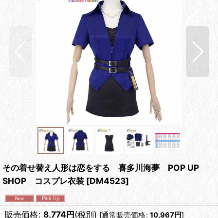
その着せ替え人形は恋をする 喜多川海夢 POP UP
SHOP コスプレ衣装
[
DM4523
]
販売価格
:
8,774
円
(税別)
[
通常販売価格
:
10,967
円
]