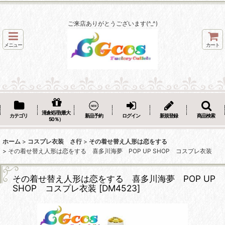
ご来店ありがとうございます(^_^)
メニュー
カート
清倉処理(最大
カテゴリ
新品予約
ログイン
新規登録
商品検索
50％）
ホーム
>
コスプレ衣装 さ行
>
その着せ替え人形は恋をする
>
その着せ替え人形は恋をする 喜多川海夢 POP UP SHOP コスプレ衣装
その着せ替え人形は恋をする 喜多川海夢 POP UP
SHOP コスプレ衣装
[
DM4523
]