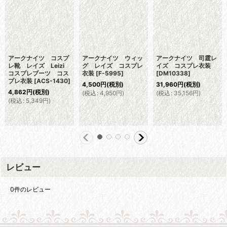
アークナイツ コスプ
アークナイツ ウィッ
アークナイツ 司霆レ
レ靴 レイズ Leizi
グ レイズ コスプレ
イズ コスプレ衣装
コスプレブーツ コス
衣装
[
F-5995
]
[
DM10338
]
プレ衣装
[
ACS-1430
]
4,500
円
(税別)
31,960
円
(税別)
4,862
円
(税別)
(
税込
:
4,950
円
)
(
税込
:
35,156
円
)
(
税込
:
5,349
円
)
レビュー
0
件のレビュー