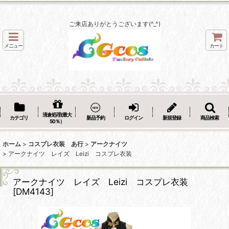
ご来店ありがとうございます(^_^)
メニュー
カート
清倉処理(最大
カテゴリ
新品予約
ログイン
新規登録
商品検索
50％）
ホーム
>
コスプレ衣装 あ行
>
アークナイツ
>
アークナイツ レイズ Leizi コスプレ衣装
アークナイツ レイズ Leizi コスプレ衣装
[
DM4143
]