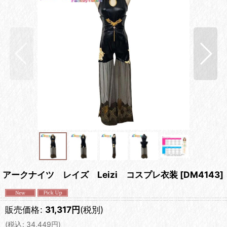
アークナイツ レイズ Leizi コスプレ衣装
[
DM4143
]
販売価格
:
31,317
円
(税別)
(
税込
:
34,449
円
)